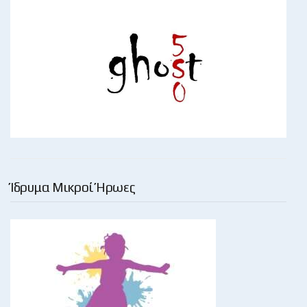
Ίδρυμα Μικροί Ήρωες