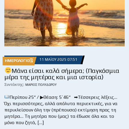
11 ΜΑΪ́ΟΥ 2025 07:51
ΗΜΕΡΟΛΌΓΙΟ🗓
Μάνα είσαι καλά σήμερα; (Παγκόσμια
μέρα της μητέρας και μια ιστορία)
Συντάκτης:
ΜΆΡΙΟΣ ΠΟΛΥΔΏΡΟΥ
Περίπου 25“ / ▶Θέαση: 5`46“ ➡Τέσσερεις λέξεις…
Όχι περισσότερες, αλλά απόλυτα περιεκτικές, για να
περικλείσουν όλη την (πρέπουσα) εκτίμηση προς τη
μητέρα… Τη μητέρα που (μας) τα έδωσε όλα και το
μόνο που ζητά, […]