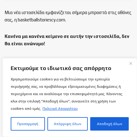
Μια νέα ιστοσελίδα εμφανίζεται σήμερα μπροστά στις οθόνες
σας, η basketballstoriescy.com.
Κανένα μα κανένα κείμενο σε αυτήν την ιστοσελίδα, δεν
θα είναι
ανώνυμο!
καλαθόσφαιρα | ιστορία | πνεύμα | πολιτεία
Εκτιμούμε το ιδιωτικό σας απόρρητο
Τελευταία άρθρα
Χρησιμοποιούμε cookies για να βελτιώσουμε την εμπειρία
περιήγησής σας, να προβάλλουμε εξατομικευμένες διαφημίσεις ή
Προς ΑΠΟΕΛ «οδεύει» ο Παναγιώτης
περιεχόμενο και να αναλύουμε την επισκεψιμότητά μας. Κάνοντας
Μάρκου!
κλικ στην επιλογή "Αποδοχή όλων", συναινείτε στη χρήση των
8 ΑΥΓΟΎΣΤΟΥ 2026
cookies από εμάς.
Πολιτική Απορρήτου
Προσαρμογή
Απόρριψη όλων
Αποδοχή όλων
ΑΕΛ: Ανακοίνωσε τη διάθεση των
διαρκείας με εντυπωσιακό Μαγνητοσκόπιο!