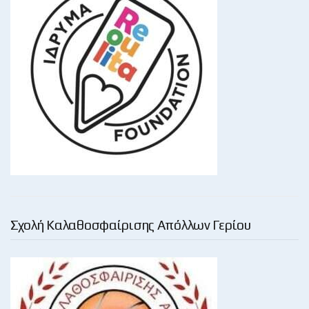
Σχολή Καλαθοσφαίρισης Απόλλων Γερίου