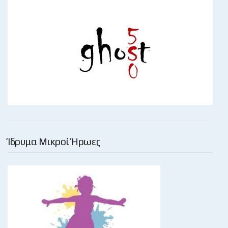
Ίδρυμα Μικροί Ήρωες