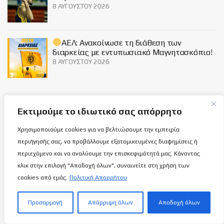
8 ΑΥΓΟΎΣΤΟΥ 2026
ΑΕΛ: Ανακοίνωσε τη διάθεση των
διαρκείας με εντυπωσιακό Μαγνητοσκόπιο!
8 ΑΥΓΟΎΣΤΟΥ 2026
Social
Εκτιμούμε το ιδιωτικό σας απόρρητο
Χρησιμοποιούμε cookies για να βελτιώσουμε την εμπειρία
περιήγησής σας, να προβάλλουμε εξατομικευμένες διαφημίσεις ή
περιεχόμενο και να αναλύουμε την επισκεψιμότητά μας. Κάνοντας
Σχετικά με εμάς
κλικ στην επιλογή "Αποδοχή όλων", συναινείτε στη χρήση των
cookies από εμάς.
Πολιτική Απορρήτου
ΌΡΟΙ ΧΡΉΣΗΣ
Προσαρμογή
Απόρριψη όλων
Αποδοχή όλων
ΠΟΛΙΤΙΚΉ ΑΠΟΡΡΉΤΟΥ
ΕΠΙΚΟΙΝΩΝΊΑ