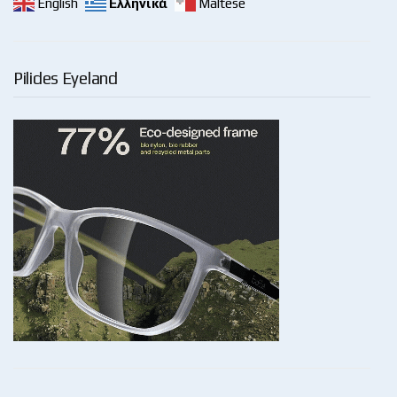
English
Ελληνικά
Maltese
Pilides Eyeland