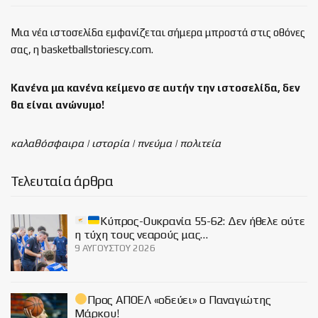
Μια νέα ιστοσελίδα εμφανίζεται σήμερα μπροστά στις οθόνες
σας, η basketballstoriescy.com.
Κανένα μα κανένα κείμενο σε αυτήν την ιστοσελίδα, δεν
θα είναι
ανώνυμο!
καλαθόσφαιρα | ιστορία | πνεύμα | πολιτεία
Τελευταία άρθρα
Κύπρος-Ουκρανία 55-62: Δεν ήθελε ούτε
η τύχη τους νεαρούς μας…
9 ΑΥΓΟΎΣΤΟΥ 2026
Προς ΑΠΟΕΛ «οδεύει» ο Παναγιώτης
Μάρκου!