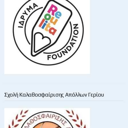
Σχολή Καλαθοσφαίρισης Απόλλων Γερίου