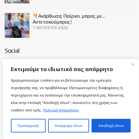
Ανόρθωση: Παίρνει μπρος με…
Αντετοκούμπρος!
7 ΑΥΓΟΎΣΤΟΥ 2026
Social
Εκτιμούμε το ιδιωτικό σας απόρρητο
Χρησιμοποιούμε cookies για να βελτιώσουμε την εμπειρία
περιήγησής σας, να προβάλλουμε εξατομικευμένες διαφημίσεις ή
Σχετικά με εμάς
περιεχόμενο και να αναλύουμε την επισκεψιμότητά μας. Κάνοντας
κλικ στην επιλογή "Αποδοχή όλων", συναινείτε στη χρήση των
ΌΡΟΙ ΧΡΉΣΗΣ
cookies από εμάς.
Πολιτική Απορρήτου
ΠΟΛΙΤΙΚΉ ΑΠΟΡΡΉΤΟΥ
ΕΠΙΚΟΙΝΩΝΊΑ
Προσαρμογή
Απόρριψη όλων
Αποδοχή όλων