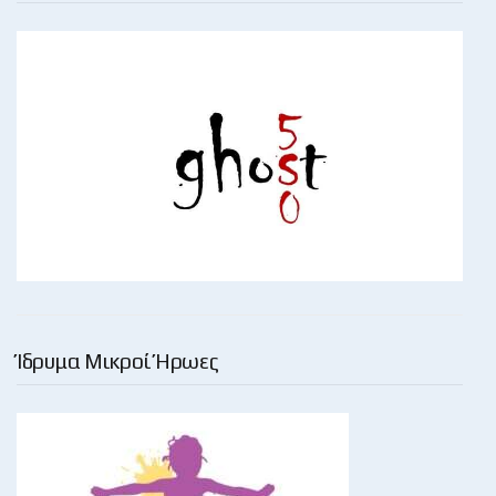
Ίδρυμα Μικροί Ήρωες