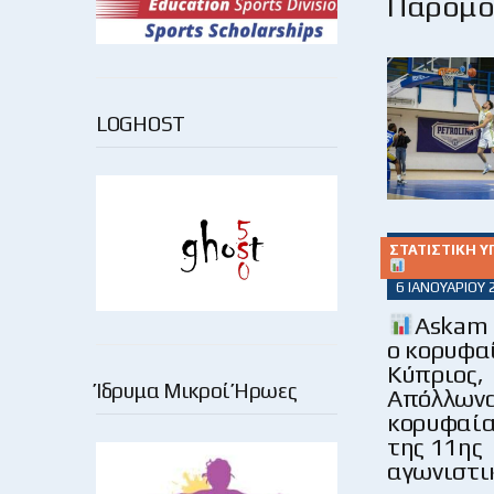
Παρόμοι
LOGHOST
ΣΤΑΤΙΣΤΙΚΉ Υ
6 ΙΑΝΟΥΑΡΊΟΥ 
Askam 
ο κορυφα
Κύπριος,
Ίδρυμα Μικροί Ήρωες
Απόλλωνα
κορυφαία
της 11ης
αγωνιστι