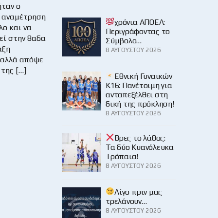
ήταν ο
ν αναμέτρηση
χρόνια ΑΠΟΕΛ:
λο και να
Περιγράφοντας το
εί στην 8αδα
Σύμβολο…
άξη
8 ΑΥΓΟΎΣΤΟΥ 2026
 αλλά απόψε
 της […]
Εθνική Γυναικών
Κ16: Πανέτοιμη για
ανταπεξέλθει στη
δική της πρόκληση!
8 ΑΥΓΟΎΣΤΟΥ 2026
Βρες το λάθος:
Τα δύο Κυανόλευκα
Τρόπαια!
8 ΑΥΓΟΎΣΤΟΥ 2026
Λίγο πριν μας
τρελάνουν…
8 ΑΥΓΟΎΣΤΟΥ 2026