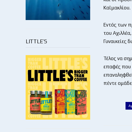
Καϊμακλίου.
Εντός των π
του Αχιλλέα
LITTLE’S
Γυναικείες 
Τέλος να ση
επαφές που 
επαναληφθεί
πέντε ομάδ
Α