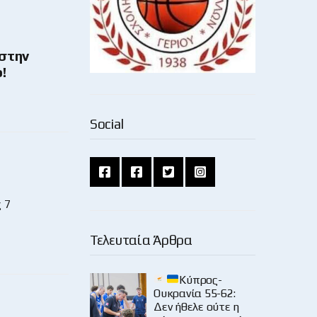
στην
!
Social
 7
Τελευταία Άρθρα
Κύπρος-
Ουκρανία 55-62:
Δεν ήθελε ούτε η