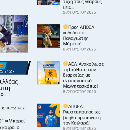
τύχη τους νεαρούς
μας…
9 ΑΥΓΟΎΣΤΟΥ 2026
Προς ΑΠΟΕΛ
«οδεύει» ο
Παναγιώτης
Μάρκου!
8 ΑΥΓΟΎΣΤΟΥ 2026
ΑΕΛ: Ανακοίνωσε
τη διάθεση των
25 21:27
διαρκείας με
ιλλέας
εντυπωσιακό
Μαγνητοσκόπιο!
τυπη
8 ΑΥΓΟΎΣΤΟΥ 2026
η»…
ΑΠΟΕΛ:
ΙΟΣ ΠΟΛΥΔΏΡΟΥ
Γνωστοποίησε ως
βοηθό προπονητή
0“ ➡Μπορεί
τον Κοιλαρά!
 καιρό, ο
8 ΑΥΓΟΎΣΤΟΥ 2026