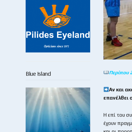
Περίπου 
Blue Island
Αν και ακ
επανέλθει σ
Η επί του σ
έχουν πραγμ
και οι προο