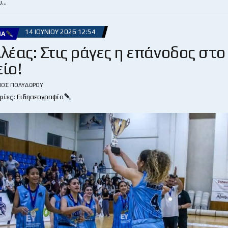
υ…
14 ΙΟΥΝΊΟΥ 2026 12:54
ΊΑ
λέας: Στις ράγες η επάνοδος στο
είο!
ΙΟΣ ΠΟΛΥΔΏΡΟΥ
ρίες:
Ειδησεογραφία