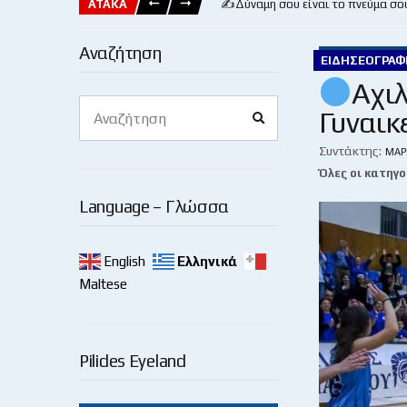
ΑΤΑΚΑ
✍️Δύναμη σου είναι το πνεύμα σο
Αναζήτηση
ΕΙΔΗΣΕΟΓΡΑΦ
Αχιλ
Search
Γυναικ
Search
for:
Συντάκτης:
ΜΆΡ
Όλες οι κατηγο
Language – Γλώσσα
English
Ελληνικά
Maltese
Pilides Eyeland