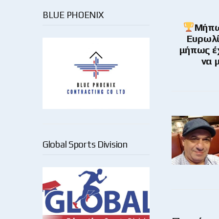
BLUE PHOENIX
Μήπω
Ευρωλί
μήπως έχ
να 
Global Sports Division