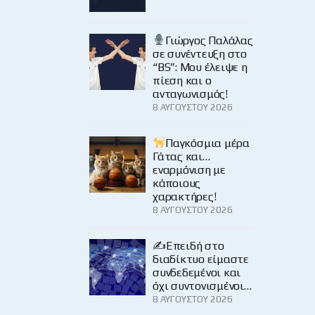
Γιώργος Παλάλας
σε συνέντευξη στο
“BS”: Μου έλειψε η
πίεση και ο
ανταγωνισμός!
8 ΑΥΓΟΎΣΤΟΥ 2026
Παγκόσμια μέρα
Γάτας και…
εναρμόνιση με
κάποιους
χαρακτήρες!
8 ΑΥΓΟΎΣΤΟΥ 2026
✍️Επειδή στο
διαδίκτυο είμαστε
συνδεδεμένοι και
όχι συντονισμένοι…
8 ΑΥΓΟΎΣΤΟΥ 2026