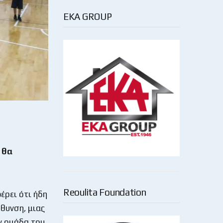
EKA GROUP
 θα
Reoulita Foundation
έρει ότι ήδη
θυνση, μιας
ν ομάδα του