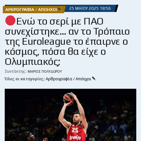
25 ΜΑΪ́ΟΥ 2025 18:56
ΑΡΘΡΟΓΡΑΦΊΑ / ΑΠΌΗΧΟΙ
Ενώ το σερί με ΠΑΟ
συνεχίστηκε… αν το Τρόπαιο
της Euroleague το έπαιρνε ο
κόσμος, πόσα θα είχε ο
Ολυμπιακός;
Συντάκτης:
ΜΆΡΙΟΣ ΠΟΛΥΔΏΡΟΥ
Όλες οι κατηγορίες:
Αρθρογραφία / Απόηχοι