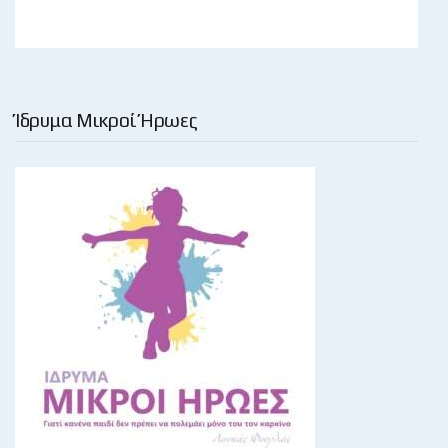
Ίδρυμα Μικροί Ήρωες