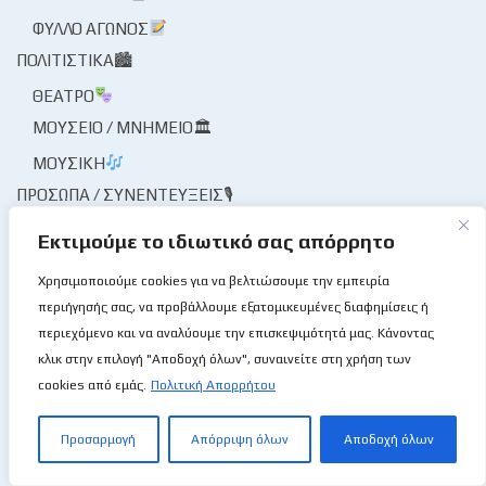
ΦΎΛΛΟ ΑΓΏΝΟΣ
ΠΟΛΙΤΙΣΤΙΚΆ🏙
ΘΈΑΤΡΟ
ΜΟΥΣΕΊΟ / ΜΝΗΜΕΊΟ🏛
ΜΟΥΣΙΚΉ
ΠΡΌΣΩΠΑ / ΣΥΝΕΝΤΕΎΞΕΙΣ🎙
ΠΡΌΣΩΠΑ
Εκτιμούμε το ιδιωτικό σας απόρρητο
ΣΥΝΈΝΤΕΥΞΗ🎙
Χρησιμοποιούμε cookies για να βελτιώσουμε την εμπειρία
ΤΟ ΜΠΆΣΚΕΤ ΜΟΥ ΤΟ ΛΛΊΟΝ
περιήγησής σας, να προβάλλουμε εξατομικευμένες διαφημίσεις ή
ΦΑΚΌΣ / ΜΑΓΝΗΤΟΣΚΌΠΙΟ
περιεχόμενο και να αναλύουμε την επισκεψιμότητά μας. Κάνοντας
ΦΟΡΕΊΣ ΑΘΛΗΤΙΣΜΟΎ
κλικ στην επιλογή "Αποδοχή όλων", συναινείτε στη χρήση των
ΦΟΡΕΊΣ ΚΑΛΑΘΌΣΦΑΙΡΑΣ
cookies από εμάς.
Πολιτική Απορρήτου
ΔΙΑΙΤΗΣΊΑ
Προσαρμογή
Απόρριψη όλων
Αποδοχή όλων
ΚΟΜΙΣΆΡΙΟΙ
ΚΡΙΤΈΣ