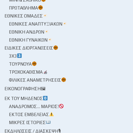
ΠΡΩΤΆΘΛΗΜΑ
ΕΘΝΙΚΈΣ ΟΜΆΔΕΣ
ΕΘΝΙΚΈΣ ΑΝΑΠΤΥΞΙΑΚΏΝ
ΕΘΝΙΚΉ ΑΝΔΡΏΝ
ΕΘΝΙΚΉ ΓΥΝΑΙΚΏΝ
ΕΙΔΙΚΈΣ ΔΙΟΡΓΑΝΏΣΕΙΣ
3X3
ΤΟΥΡΝΟΥΆ
ΤΡΟΧΟΚΆΘΙΣΜΑ
ΦΙΛΙΚΈΣ ΑΝΑΜΕΤΡΉΣΕΙΣ
ΕΙΚΟΝΟΓΡΆΦΗΣΗ🖼
ΕΚ ΤΟΥ ΜΗΔΕΝΌΣ
ΑΝΆΔΡΟΜΟΣ… ΜΆΡΙΟΣ!
ΕΚΤΌΣ ΕΜΒΈΛΕΙΑΣ
ΜΙΚΡΈΣ ΙΣΤΟΡΊΕΣ
ΕΚΔΗΛΏΣΕΙΣ / ΔΙΆΣΚΕΨΗ🎙