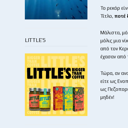
Το ρεκόρ είν
Τίτλο,
ποτέ 
Μάλιστα, μό
LITTLE’S
μόλις μια νί
από τον Κερ
έχασαν από 
Τώρα, αν ανα
είτε ως Ενοπ
ως Πεζοπορικ
μηδέν!