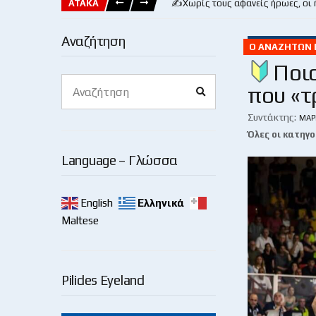
ΑΤΑΚΑ
✍️Χωρίς τους αφανείς ήρωες, οι
Αναζήτηση
Ο ΑΝΑΖΗΤΏΝ Ε
Ποιο
Search
που «τ
Search
for:
Συντάκτης:
ΜΆΡ
Όλες οι κατηγο
Language – Γλώσσα
English
Ελληνικά
Maltese
Pilides Eyeland