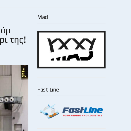
Mad
κόρ
ρι της!
Fast Line