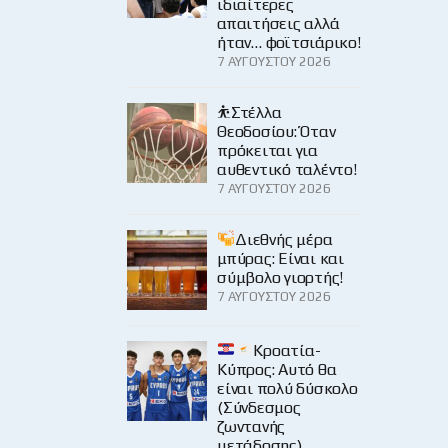
ιδιαίτερες
απαιτήσεις αλλά
ήταν… φοϊτσιάρικο!
7 ΑΥΓΟΎΣΤΟΥ 2026
⛹️Στέλλα
Θεοδοσίου: Όταν
πρόκειται για
αυθεντικό ταλέντο!
7 ΑΥΓΟΎΣΤΟΥ 2026
Διεθνής μέρα
μπύρας: Είναι και
σύμβολο γιορτής!
7 ΑΥΓΟΎΣΤΟΥ 2026
Κροατία-
Κύπρος: Αυτό θα
είναι πολύ δύσκολο
(Σύνδεσμος
ζωντανής
μετάδοσης)…