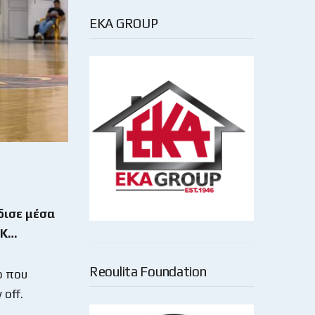
EKA GROUP
δισε μέσα
ΕΚ…
Reoulita Foundation
ρ που
 off.