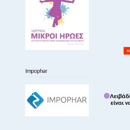
Α
Impophar
Λειβάδ
είναι ν