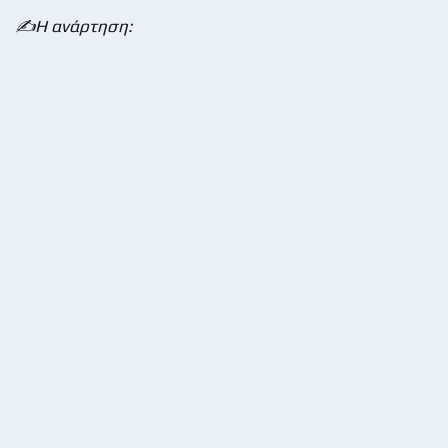
✍️
Η
ανάρτηση
: