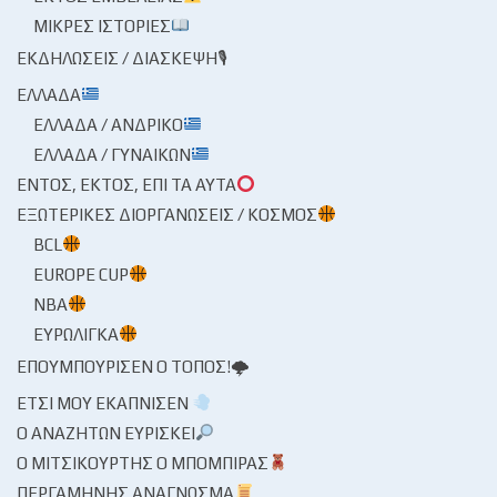
ΜΙΚΡΈΣ ΙΣΤΟΡΊΕΣ
ΕΚΔΗΛΏΣΕΙΣ / ΔΙΆΣΚΕΨΗ🎙
ΕΛΛΆΔΑ
ΕΛΛΆΔΑ / ΑΝΔΡΙΚΌ
ΕΛΛΆΔΑ / ΓΥΝΑΙΚΏΝ
ΕΝΤΌΣ, ΕΚΤΌΣ, ΕΠΊ ΤΑ ΑΥΤΆ
ΕΞΩΤΕΡΙΚΈΣ ΔΙΟΡΓΑΝΏΣΕΙΣ / ΚΌΣΜΟΣ
BCL
EUROPE CUP
NBA
ΕΥΡΩΛΊΓΚΑ
ΕΠΟΥΜΠΟΎΡΙΣΕΝ Ο ΤΌΠΟΣ!🌩
ΈΤΣΙ ΜΟΥ ΕΚΆΠΝΙΣΕΝ
Ο ΑΝΑΖΗΤΏΝ ΕΥΡΊΣΚΕΙ
Ο ΜΙΤΣΙΚΟΥΡΤΉΣ Ο ΜΠΌΜΠΙΡΑΣ
ΠΕΡΓΑΜΗΝΉΣ ΑΝΆΓΝΩΣΜΑ