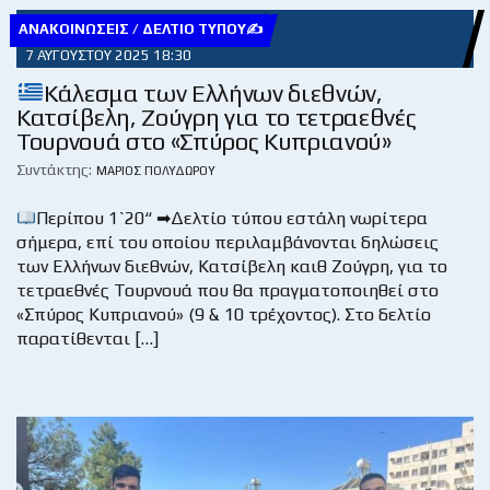
ΑΝΑΚΟΙΝΏΣΕΙΣ / ΔΕΛΤΊΟ ΤΎΠΟΥ✍
7 ΑΥΓΟΎΣΤΟΥ 2025 18:30
Κάλεσμα των Ελλήνων διεθνών,
Κατσίβελη, Ζούγρη για το τετραεθνές
Τουρνουά στο «Σπύρος Κυπριανού»
Συντάκτης:
ΜΆΡΙΟΣ ΠΟΛΥΔΏΡΟΥ
Περίπου 1`20“ ➡Δελτίο τύπου εστάλη νωρίτερα
σήμερα, επί του οποίου περιλαμβάνονται δηλώσεις
των Ελλήνων διεθνών, Κατσίβελη καιθ Ζούγρη, για το
τετραεθνές Τουρνουά που θα πραγματοποιηθεί στο
«Σπύρος Κυπριανού» (9 & 10 τρέχοντος). Στο δελτίο
παρατίθενται […]