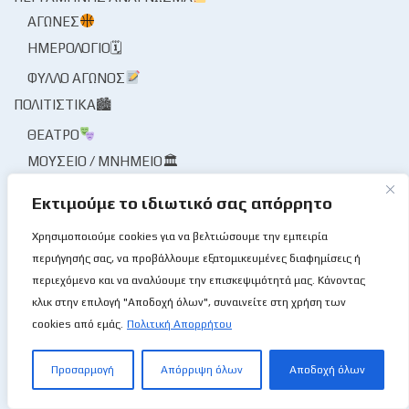
ΑΓΏΝΕΣ
ΗΜΕΡΟΛΌΓΙΟ🗓
ΦΎΛΛΟ ΑΓΏΝΟΣ
ΠΟΛΙΤΙΣΤΙΚΆ🏙
ΘΈΑΤΡΟ
ΜΟΥΣΕΊΟ / ΜΝΗΜΕΊΟ🏛
ΜΟΥΣΙΚΉ
Εκτιμούμε το ιδιωτικό σας απόρρητο
ΠΡΌΣΩΠΑ / ΣΥΝΕΝΤΕΎΞΕΙΣ🎙
Χρησιμοποιούμε cookies για να βελτιώσουμε την εμπειρία
ΠΡΌΣΩΠΑ
περιήγησής σας, να προβάλλουμε εξατομικευμένες διαφημίσεις ή
ΣΥΝΈΝΤΕΥΞΗ🎙
περιεχόμενο και να αναλύουμε την επισκεψιμότητά μας. Κάνοντας
κλικ στην επιλογή "Αποδοχή όλων", συναινείτε στη χρήση των
ΤΟ ΜΠΆΣΚΕΤ ΜΟΥ ΤΟ ΛΛΊΟΝ
cookies από εμάς.
Πολιτική Απορρήτου
ΦΑΚΌΣ / ΜΑΓΝΗΤΟΣΚΌΠΙΟ
ΦΟΡΕΊΣ ΑΘΛΗΤΙΣΜΟΎ
Προσαρμογή
Απόρριψη όλων
Αποδοχή όλων
ΦΟΡΕΊΣ ΚΑΛΑΘΌΣΦΑΙΡΑΣ
ΔΙΑΙΤΗΣΊΑ