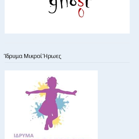
Ίδρυμα Μικροί Ήρωες