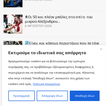
⛹️Οι 50 και πλέον μπάλες στο σπίτι του
μικρού Αλέξανδρου…
6 ΑΥΓΟΎΣΤΟΥ 2026
Είναι και κάποια περιστέρια που πετάνε
πάνω από τη Χιροσίμα και το Ναγκασάκι
(δυο τραγούδια αφιερωμένα)…
Εκτιμούμε το ιδιωτικό σας απόρρητο
6 ΑΥΓΟΎΣΤΟΥ 2026
Χρησιμοποιούμε cookies για να βελτιώσουμε την εμπειρία
περιήγησής σας, να προβάλλουμε εξατομικευμένες διαφημίσεις ή
Social
περιεχόμενο και να αναλύουμε την επισκεψιμότητά μας. Κάνοντας
κλικ στην επιλογή "Αποδοχή όλων", συναινείτε στη χρήση των
cookies από εμάς.
Πολιτική Απορρήτου
Προσαρμογή
Απόρριψη όλων
Αποδοχή όλων
Σχετικά με εμάς