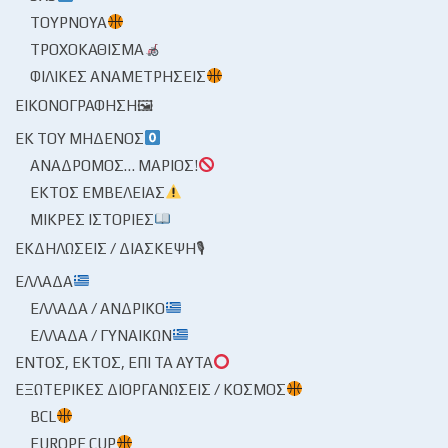
ΤΟΥΡΝΟΥΆ
ΤΡΟΧΟΚΆΘΙΣΜΑ
ΦΙΛΙΚΈΣ ΑΝΑΜΕΤΡΉΣΕΙΣ
ΕΙΚΟΝΟΓΡΆΦΗΣΗ🖼
ΕΚ ΤΟΥ ΜΗΔΕΝΌΣ
ΑΝΆΔΡΟΜΟΣ… ΜΆΡΙΟΣ!
ΕΚΤΌΣ ΕΜΒΈΛΕΙΑΣ
ΜΙΚΡΈΣ ΙΣΤΟΡΊΕΣ
ΕΚΔΗΛΏΣΕΙΣ / ΔΙΆΣΚΕΨΗ🎙
ΕΛΛΆΔΑ
ΕΛΛΆΔΑ / ΑΝΔΡΙΚΌ
ΕΛΛΆΔΑ / ΓΥΝΑΙΚΏΝ
ΕΝΤΌΣ, ΕΚΤΌΣ, ΕΠΊ ΤΑ ΑΥΤΆ
ΕΞΩΤΕΡΙΚΈΣ ΔΙΟΡΓΑΝΏΣΕΙΣ / ΚΌΣΜΟΣ
BCL
EUROPE CUP