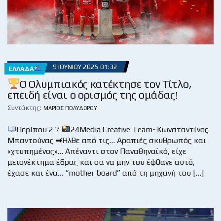
9 ΙΟΥΝΊΟΥ 2025 01:32
ΕΛΛΆΔΑ
Ο Ολυμπιακός κατέκτησε τον Τίτλο,
επειδή είναι ο ορισμός της ομάδας!
Συντάκτης:
ΜΆΡΙΟΣ ΠΟΛΥΔΏΡΟΥ
Περίπου 2`/
24Media Creative Team~Κωνσταντίνος
Μπαντούνας ➡Ήλθε από τις… Αραπιές σκυθρωπός και
«χτυπημένος»… Απέναντι στον Παναθηναϊκό, είχε
μειονέκτημα έδρας και σα να μην του έφθανε αυτό,
έχασε και ένα… “mother board” από τη μηχανή του […]