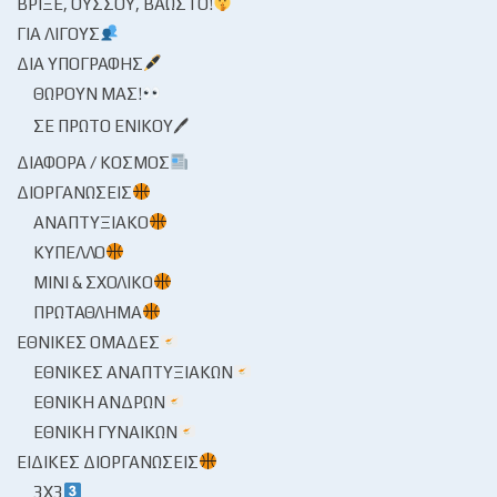
ΒΡΊΞΕ, ΟΎΣΣΟΥ, ΒΆΩΣΤΟ!
ΓΙΑ ΛΊΓΟΥΣ
ΔΙΑ ΥΠΟΓΡΑΦΉΣ
ΘΩΡΟΎΝ ΜΑΣ!
ΣΕ ΠΡΏΤΟ ΕΝΙΚΟΎ🖊
ΔΙΆΦΟΡΑ / ΚΌΣΜΟΣ
ΔΙΟΡΓΑΝΏΣΕΙΣ
ΑΝΑΠΤΥΞΙΑΚΌ
ΚΎΠΕΛΛΟ
ΜΊΝΙ & ΣΧΟΛΙΚΌ
ΠΡΩΤΆΘΛΗΜΑ
ΕΘΝΙΚΈΣ ΟΜΆΔΕΣ
ΕΘΝΙΚΈΣ ΑΝΑΠΤΥΞΙΑΚΏΝ
ΕΘΝΙΚΉ ΑΝΔΡΏΝ
ΕΘΝΙΚΉ ΓΥΝΑΙΚΏΝ
ΕΙΔΙΚΈΣ ΔΙΟΡΓΑΝΏΣΕΙΣ
3X3