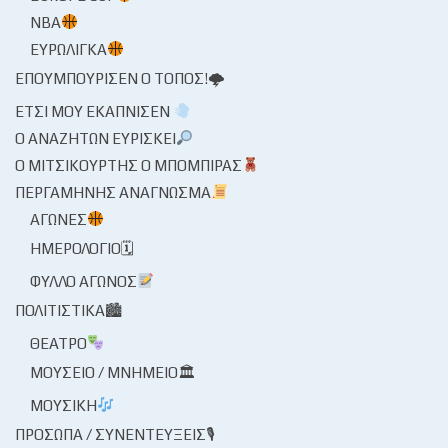
NBA
ΕΥΡΩΛΊΓΚΑ
ΕΠΟΥΜΠΟΎΡΙΣΕΝ Ο ΤΌΠΟΣ!🌩
ΈΤΣΙ ΜΟΥ ΕΚΆΠΝΙΣΕΝ
Ο ΑΝΑΖΗΤΏΝ ΕΥΡΊΣΚΕΙ
Ο ΜΙΤΣΙΚΟΥΡΤΉΣ Ο ΜΠΌΜΠΙΡΑΣ
ΠΕΡΓΑΜΗΝΉΣ ΑΝΆΓΝΩΣΜΑ
ΑΓΏΝΕΣ
ΗΜΕΡΟΛΌΓΙΟ🗓
ΦΎΛΛΟ ΑΓΏΝΟΣ
ΠΟΛΙΤΙΣΤΙΚΆ🏙
ΘΈΑΤΡΟ
ΜΟΥΣΕΊΟ / ΜΝΗΜΕΊΟ🏛
ΜΟΥΣΙΚΉ
ΠΡΌΣΩΠΑ / ΣΥΝΕΝΤΕΎΞΕΙΣ🎙