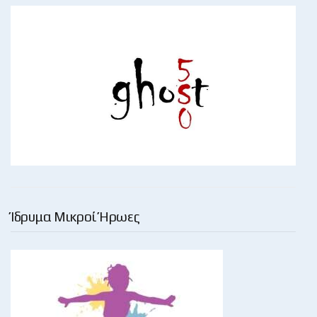
Ίδρυμα Μικροί Ήρωες