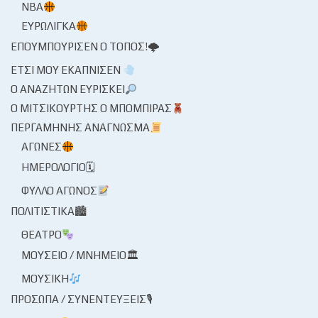
NBA
ΕΥΡΩΛΊΓΚΑ
ΕΠΟΥΜΠΟΎΡΙΣΕΝ Ο ΤΌΠΟΣ!🌩
ΈΤΣΙ ΜΟΥ ΕΚΆΠΝΙΣΕΝ
Ο ΑΝΑΖΗΤΏΝ ΕΥΡΊΣΚΕΙ
Ο ΜΙΤΣΙΚΟΥΡΤΉΣ Ο ΜΠΌΜΠΙΡΑΣ
ΠΕΡΓΑΜΗΝΉΣ ΑΝΆΓΝΩΣΜΑ
ΑΓΏΝΕΣ
ΗΜΕΡΟΛΌΓΙΟ🗓
ΦΎΛΛΟ ΑΓΏΝΟΣ
ΠΟΛΙΤΙΣΤΙΚΆ🏙
ΘΈΑΤΡΟ
ΜΟΥΣΕΊΟ / ΜΝΗΜΕΊΟ🏛
ΜΟΥΣΙΚΉ
ΠΡΌΣΩΠΑ / ΣΥΝΕΝΤΕΎΞΕΙΣ🎙