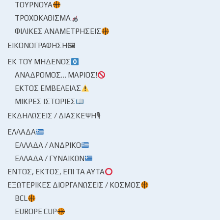
ΤΟΥΡΝΟΥΆ
ΤΡΟΧΟΚΆΘΙΣΜΑ
ΦΙΛΙΚΈΣ ΑΝΑΜΕΤΡΉΣΕΙΣ
ΕΙΚΟΝΟΓΡΆΦΗΣΗ🖼
ΕΚ ΤΟΥ ΜΗΔΕΝΌΣ
ΑΝΆΔΡΟΜΟΣ… ΜΆΡΙΟΣ!
ΕΚΤΌΣ ΕΜΒΈΛΕΙΑΣ
ΜΙΚΡΈΣ ΙΣΤΟΡΊΕΣ
ΕΚΔΗΛΏΣΕΙΣ / ΔΙΆΣΚΕΨΗ🎙
ΕΛΛΆΔΑ
ΕΛΛΆΔΑ / ΑΝΔΡΙΚΌ
ΕΛΛΆΔΑ / ΓΥΝΑΙΚΏΝ
ΕΝΤΌΣ, ΕΚΤΌΣ, ΕΠΊ ΤΑ ΑΥΤΆ
ΕΞΩΤΕΡΙΚΈΣ ΔΙΟΡΓΑΝΏΣΕΙΣ / ΚΌΣΜΟΣ
BCL
EUROPE CUP