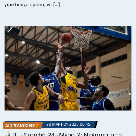
γηπεδούχο ομάδα, να […]
29 ΜΑΡΤΊΟΥ 2025 06:45
ΔΙΟΡΓΑΝΏΣΕΙΣ
BL~Στροφή 24~Μέρα 2: Ντέρμπι στη