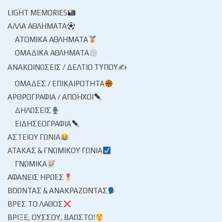
LIGHT MEMORIES
ΆΛΛΑ ΑΘΛΉΜΑΤΑ
ΑΤΟΜΙΚΆ ΑΘΛΉΜΑΤΑ
ΟΜΑΔΙΚΆ ΑΘΛΉΜΑΤΑ
ΑΝΑΚΟΙΝΏΣΕΙΣ / ΔΕΛΤΊΟ ΤΎΠΟΥ✍
ΟΜΆΔΕΣ / ΕΠΙΚΑΙΡΌΤΗΤΑ
ΑΡΘΡΟΓΡΑΦΊΑ / ΑΠΌΗΧΟΙ
ΔΗΛΏΣΕΙΣ
ΕΙΔΗΣΕΟΓΡΑΦΊΑ
ΑΣΤΕΊΟΥ ΓΩΝΊΑ
ΑΤΆΚΑΣ & ΓΝΩΜΙΚΟΎ ΓΩΝΊΑ
ΓΝΩΜΙΚΆ
ΑΦΑΝΕΊΣ ΉΡΩΕΣ
ΒΟΏΝΤΑΣ & ΑΝΑΚΡΆΖΟΝΤΑΣ
ΒΡΕΣ ΤΟ ΛΆΘΟΣ
ΒΡΊΞΕ, ΟΎΣΣΟΥ, ΒΆΩΣΤΟ!