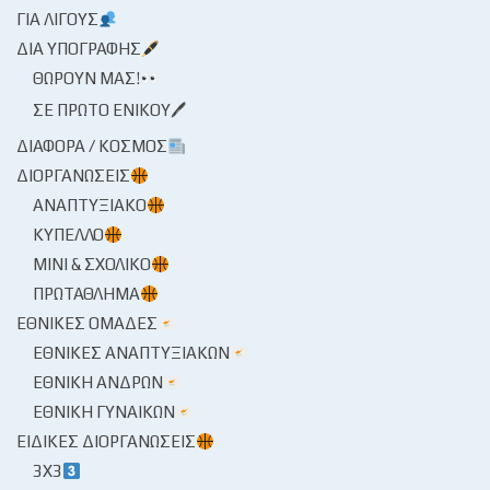
ΓΙΑ ΛΊΓΟΥΣ
ΔΙΑ ΥΠΟΓΡΑΦΉΣ
ΘΩΡΟΎΝ ΜΑΣ!
ΣΕ ΠΡΏΤΟ ΕΝΙΚΟΎ🖊
ΔΙΆΦΟΡΑ / ΚΌΣΜΟΣ
ΔΙΟΡΓΑΝΏΣΕΙΣ
ΑΝΑΠΤΥΞΙΑΚΌ
ΚΎΠΕΛΛΟ
ΜΊΝΙ & ΣΧΟΛΙΚΌ
ΠΡΩΤΆΘΛΗΜΑ
ΕΘΝΙΚΈΣ ΟΜΆΔΕΣ
ΕΘΝΙΚΈΣ ΑΝΑΠΤΥΞΙΑΚΏΝ
ΕΘΝΙΚΉ ΑΝΔΡΏΝ
ΕΘΝΙΚΉ ΓΥΝΑΙΚΏΝ
ΕΙΔΙΚΈΣ ΔΙΟΡΓΑΝΏΣΕΙΣ
3X3