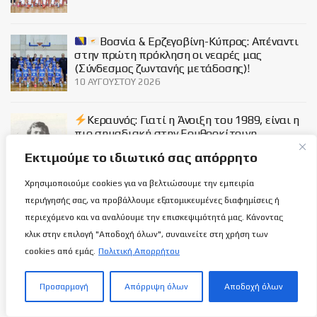
Βοσνία & Ερζεγοβίνη-Κύπρος: Απέναντι
στην πρώτη πρόκληση οι νεαρές μας
(Σύνδεσμος ζωντανής μετάδοσης)!
10 ΑΥΓΟΎΣΤΟΥ 2026
Κεραυνός: Γιατί η Άνοιξη του 1989, είναι η
πιο σημαδιακή στην Ερυθροκίτρινη
αιωνιότητα και ποια ήταν η τελευταία
Εκτιμούμε το ιδιωτικό σας απόρρητο
αναμέτρηση στην 1η κατηγορία…
9 ΑΥΓΟΎΣΤΟΥ 2026
Χρησιμοποιούμε cookies για να βελτιώσουμε την εμπειρία
περιήγησής σας, να προβάλλουμε εξατομικευμένες διαφημίσεις ή
Social
περιεχόμενο και να αναλύουμε την επισκεψιμότητά μας. Κάνοντας
κλικ στην επιλογή "Αποδοχή όλων", συναινείτε στη χρήση των
cookies από εμάς.
Πολιτική Απορρήτου
Προσαρμογή
Απόρριψη όλων
Αποδοχή όλων
Σχετικά με εμάς