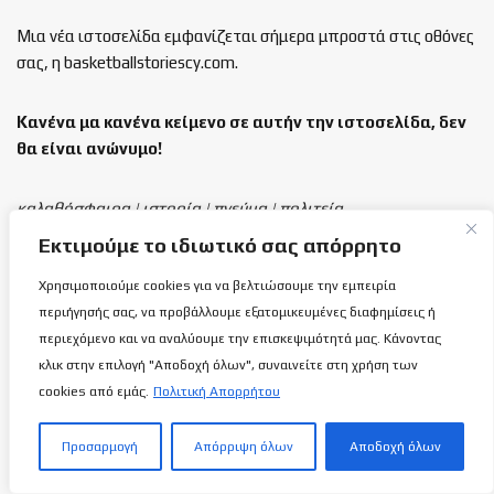
Μια νέα ιστοσελίδα εμφανίζεται σήμερα μπροστά στις οθόνες
σας, η basketballstoriescy.com.
Κανένα μα κανένα κείμενο σε αυτήν την ιστοσελίδα, δεν
θα είναι
ανώνυμο!
καλαθόσφαιρα | ιστορία | πνεύμα | πολιτεία
Εκτιμούμε το ιδιωτικό σας απόρρητο
Τελευταία άρθρα
Χρησιμοποιούμε cookies για να βελτιώσουμε την εμπειρία
περιήγησής σας, να προβάλλουμε εξατομικευμένες διαφημίσεις ή
Εθνική Γυναικών Κ16: Η τελική 12αδα
περιεχόμενο και να αναλύουμε την επισκεψιμότητά μας. Κάνοντας
ενόψει των δικών της υποχρεώσεων!
κλικ στην επιλογή "Αποδοχή όλων", συναινείτε στη χρήση των
6 ΑΥΓΟΎΣΤΟΥ 2026
cookies από εμάς.
Πολιτική Απορρήτου
Προσαρμογή
Απόρριψη όλων
Αποδοχή όλων
ΑΠΟΕΛ: Ανακοίνωσε την απόκτηση του
Σόλωνα Αγγελή
6 ΑΥΓΟΎΣΤΟΥ 2026