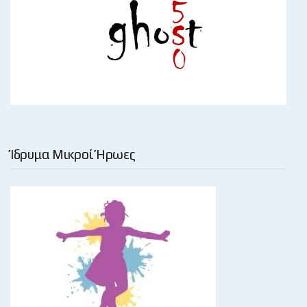
Ίδρυμα Μικροί Ήρωες