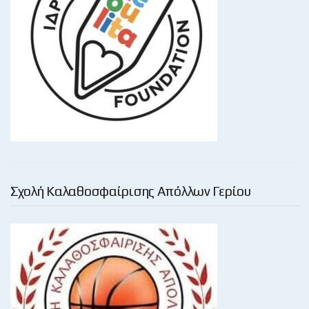
Σχολή Καλαθοσφαίρισης Απόλλων Γερίου