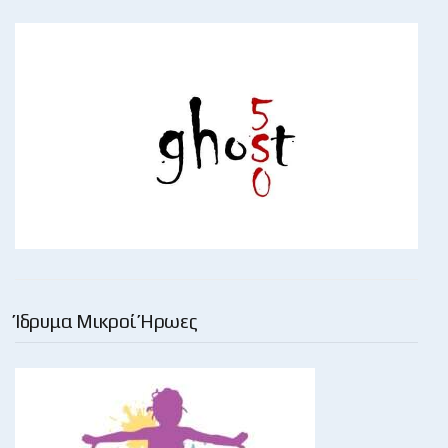
Ίδρυμα Μικροί Ήρωες