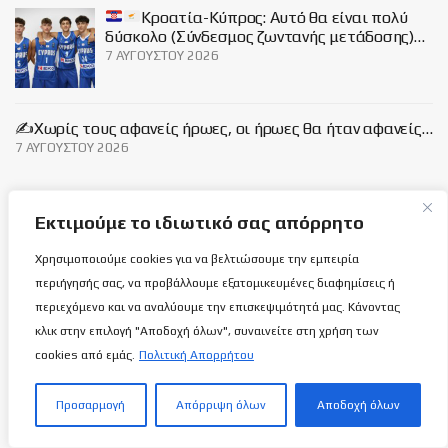
Κροατία-Κύπρος: Αυτό θα είναι πολύ
δύσκολο (Σύνδεσμος ζωντανής μετάδοσης)…
7 ΑΥΓΟΎΣΤΟΥ 2026
✍️Χωρίς τους αφανείς ήρωες, οι ήρωες θα ήταν αφανείς…
7 ΑΥΓΟΎΣΤΟΥ 2026
Social
Εκτιμούμε το ιδιωτικό σας απόρρητο
Χρησιμοποιούμε cookies για να βελτιώσουμε την εμπειρία
περιήγησής σας, να προβάλλουμε εξατομικευμένες διαφημίσεις ή
περιεχόμενο και να αναλύουμε την επισκεψιμότητά μας. Κάνοντας
Σχετικά με εμάς
κλικ στην επιλογή "Αποδοχή όλων", συναινείτε στη χρήση των
cookies από εμάς.
Πολιτική Απορρήτου
ΌΡΟΙ ΧΡΉΣΗΣ
Προσαρμογή
Απόρριψη όλων
Αποδοχή όλων
ΠΟΛΙΤΙΚΉ ΑΠΟΡΡΉΤΟΥ
ΕΠΙΚΟΙΝΩΝΊΑ