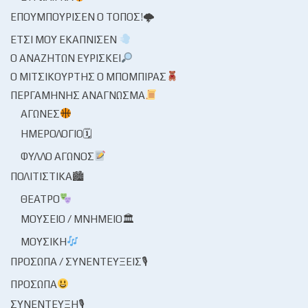
ΕΠΟΥΜΠΟΎΡΙΣΕΝ Ο ΤΌΠΟΣ!🌩
ΈΤΣΙ ΜΟΥ ΕΚΆΠΝΙΣΕΝ
Ο ΑΝΑΖΗΤΏΝ ΕΥΡΊΣΚΕΙ
Ο ΜΙΤΣΙΚΟΥΡΤΉΣ Ο ΜΠΌΜΠΙΡΑΣ
ΠΕΡΓΑΜΗΝΉΣ ΑΝΆΓΝΩΣΜΑ
ΑΓΏΝΕΣ
ΗΜΕΡΟΛΌΓΙΟ🗓
ΦΎΛΛΟ ΑΓΏΝΟΣ
ΠΟΛΙΤΙΣΤΙΚΆ🏙
ΘΈΑΤΡΟ
ΜΟΥΣΕΊΟ / ΜΝΗΜΕΊΟ🏛
ΜΟΥΣΙΚΉ
ΠΡΌΣΩΠΑ / ΣΥΝΕΝΤΕΎΞΕΙΣ🎙
ΠΡΌΣΩΠΑ
ΣΥΝΈΝΤΕΥΞΗ🎙