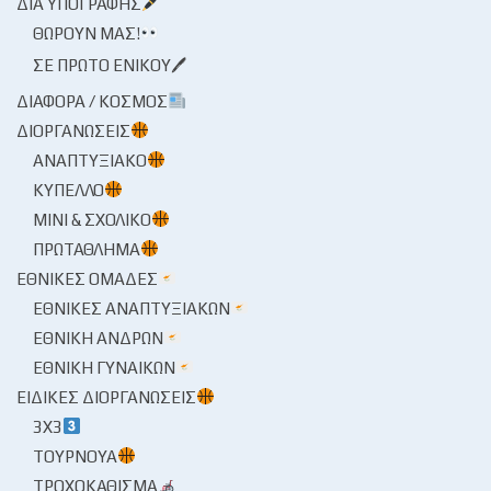
ΔΙΑ ΥΠΟΓΡΑΦΉΣ
ΘΩΡΟΎΝ ΜΑΣ!
ΣΕ ΠΡΏΤΟ ΕΝΙΚΟΎ🖊
ΔΙΆΦΟΡΑ / ΚΌΣΜΟΣ
ΔΙΟΡΓΑΝΏΣΕΙΣ
ΑΝΑΠΤΥΞΙΑΚΌ
ΚΎΠΕΛΛΟ
ΜΊΝΙ & ΣΧΟΛΙΚΌ
ΠΡΩΤΆΘΛΗΜΑ
ΕΘΝΙΚΈΣ ΟΜΆΔΕΣ
ΕΘΝΙΚΈΣ ΑΝΑΠΤΥΞΙΑΚΏΝ
ΕΘΝΙΚΉ ΑΝΔΡΏΝ
ΕΘΝΙΚΉ ΓΥΝΑΙΚΏΝ
ΕΙΔΙΚΈΣ ΔΙΟΡΓΑΝΏΣΕΙΣ
3X3
ΤΟΥΡΝΟΥΆ
ΤΡΟΧΟΚΆΘΙΣΜΑ