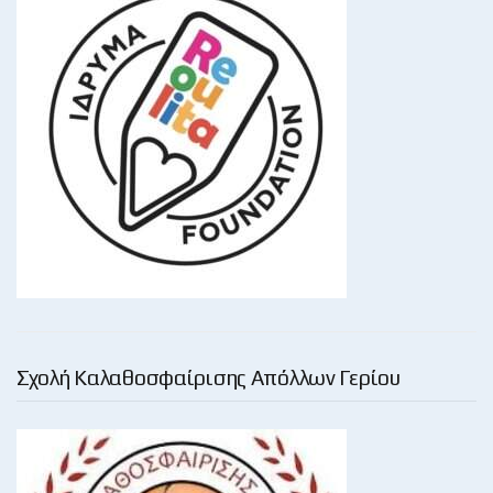
Σχολή Καλαθοσφαίρισης Απόλλων Γερίου