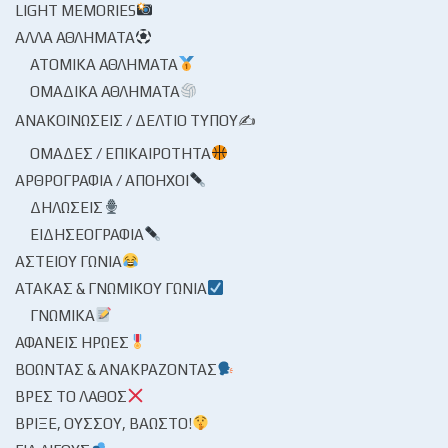
LIGHT MEMORIES
ΆΛΛΑ ΑΘΛΉΜΑΤΑ
ΑΤΟΜΙΚΆ ΑΘΛΉΜΑΤΑ
ΟΜΑΔΙΚΆ ΑΘΛΉΜΑΤΑ
ΑΝΑΚΟΙΝΏΣΕΙΣ / ΔΕΛΤΊΟ ΤΎΠΟΥ✍
ΟΜΆΔΕΣ / ΕΠΙΚΑΙΡΌΤΗΤΑ
ΑΡΘΡΟΓΡΑΦΊΑ / ΑΠΌΗΧΟΙ
ΔΗΛΏΣΕΙΣ
ΕΙΔΗΣΕΟΓΡΑΦΊΑ
ΑΣΤΕΊΟΥ ΓΩΝΊΑ
ΑΤΆΚΑΣ & ΓΝΩΜΙΚΟΎ ΓΩΝΊΑ
ΓΝΩΜΙΚΆ
ΑΦΑΝΕΊΣ ΉΡΩΕΣ
ΒΟΏΝΤΑΣ & ΑΝΑΚΡΆΖΟΝΤΑΣ
ΒΡΕΣ ΤΟ ΛΆΘΟΣ
ΒΡΊΞΕ, ΟΎΣΣΟΥ, ΒΆΩΣΤΟ!