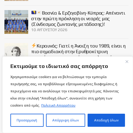
Βοσνία & Ερζεγοβίνη-Κύπρος: Απέναντι
στην πρώτη πρόκληση οι νεαρές μας
(Σύνδεσμος ζωντανής μετάδοσης)!
10 ΑΥΓΟΎΣΤΟΥ 2026
Κεραυνός: Γιατί η Άνοιξη του 1989, είναι η
πιο σημαδιακή στην Ερυθροκίτρινη
αιωνιότητα και ποια ήταν η τελευταία
αναμέτρηση στην 1η κατηγορία…
Εκτιμούμε το ιδιωτικό σας απόρρητο
9 ΑΥΓΟΎΣΤΟΥ 2026
Χρησιμοποιούμε cookies για να βελτιώσουμε την εμπειρία
Social
περιήγησής σας, να προβάλλουμε εξατομικευμένες διαφημίσεις ή
περιεχόμενο και να αναλύουμε την επισκεψιμότητά μας. Κάνοντας
κλικ στην επιλογή "Αποδοχή όλων", συναινείτε στη χρήση των
cookies από εμάς.
Πολιτική Απορρήτου
Προσαρμογή
Απόρριψη όλων
Αποδοχή όλων
Σχετικά με εμάς