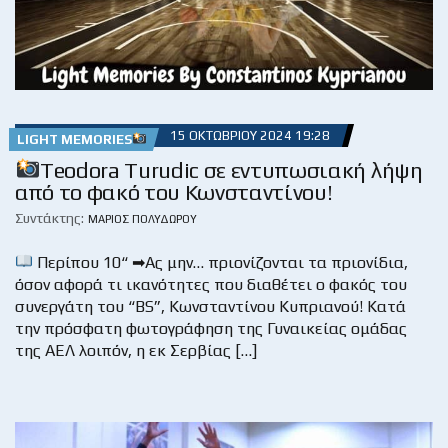
15 ΟΚΤΩΒΡΊΟΥ 2024 19:28
LIGHT MEMORIES
Teodora Turudic σε εντυπωσιακή λήψη
από το φακό του Κωνσταντίνου!
Συντάκτης:
ΜΆΡΙΟΣ ΠΟΛΥΔΏΡΟΥ
Περίπου 10“ ➡Ας μην… πριονίζονται τα πριονίδια,
όσον αφορά τι ικανότητες που διαθέτει ο φακός του
συνεργάτη του “BS”, Κωνσταντίνου Κυπριανού! Κατά
την πρόσφατη φωτογράφηση της Γυναικείας ομάδας
της ΑΕΛ λοιπόν, η εκ Σερβίας […]