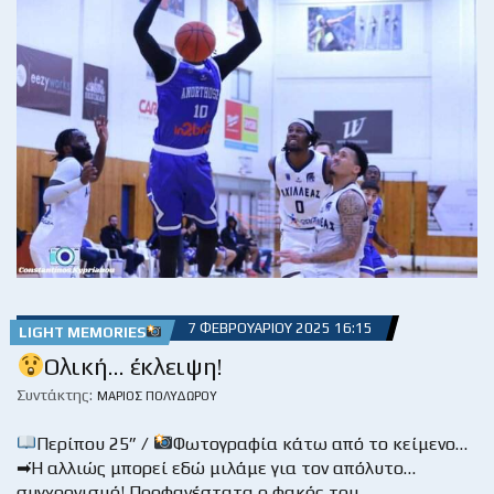
7 ΦΕΒΡΟΥΑΡΊΟΥ 2025 16:15
LIGHT MEMORIES
Ολική… έκλειψη!
Συντάκτης:
ΜΆΡΙΟΣ ΠΟΛΥΔΏΡΟΥ
Περίπου 25” /
Φωτογραφία κάτω από το κείμενο…
➡Ή αλλιώς μπορεί εδώ μιλάμε για τον απόλυτο…
συγχρονισμό! Προφανέστατα ο φακός του