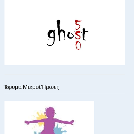
Ίδρυμα Μικροί Ήρωες