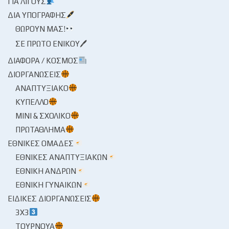
ΓΙΑ ΛΊΓΟΥΣ
ΔΙΑ ΥΠΟΓΡΑΦΉΣ
ΘΩΡΟΎΝ ΜΑΣ!
ΣΕ ΠΡΏΤΟ ΕΝΙΚΟΎ🖊
ΔΙΆΦΟΡΑ / ΚΌΣΜΟΣ
ΔΙΟΡΓΑΝΏΣΕΙΣ
ΑΝΑΠΤΥΞΙΑΚΌ
ΚΎΠΕΛΛΟ
ΜΊΝΙ & ΣΧΟΛΙΚΌ
ΠΡΩΤΆΘΛΗΜΑ
ΕΘΝΙΚΈΣ ΟΜΆΔΕΣ
ΕΘΝΙΚΈΣ ΑΝΑΠΤΥΞΙΑΚΏΝ
ΕΘΝΙΚΉ ΑΝΔΡΏΝ
ΕΘΝΙΚΉ ΓΥΝΑΙΚΏΝ
ΕΙΔΙΚΈΣ ΔΙΟΡΓΑΝΏΣΕΙΣ
3X3
ΤΟΥΡΝΟΥΆ