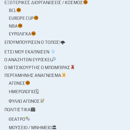
ΕΞΩΤΕΡΙΚΈΣ ΔΙΟΡΓΑΝΏΣΕΙΣ / ΚΌΣΜΟΣ
BCL
EUROPE CUP
NBA
ΕΥΡΩΛΊΓΚΑ
ΕΠΟΥΜΠΟΎΡΙΣΕΝ Ο ΤΌΠΟΣ!🌩
ΈΤΣΙ ΜΟΥ ΕΚΆΠΝΙΣΕΝ
Ο ΑΝΑΖΗΤΏΝ ΕΥΡΊΣΚΕΙ
Ο ΜΙΤΣΙΚΟΥΡΤΉΣ Ο ΜΠΌΜΠΙΡΑΣ
ΠΕΡΓΑΜΗΝΉΣ ΑΝΆΓΝΩΣΜΑ
ΑΓΏΝΕΣ
ΗΜΕΡΟΛΌΓΙΟ🗓
ΦΎΛΛΟ ΑΓΏΝΟΣ
ΠΟΛΙΤΙΣΤΙΚΆ🏙
ΘΈΑΤΡΟ
ΜΟΥΣΕΊΟ / ΜΝΗΜΕΊΟ🏛