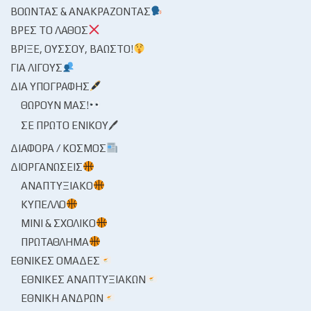
ΒΟΏΝΤΑΣ & ΑΝΑΚΡΆΖΟΝΤΑΣ
ΒΡΕΣ ΤΟ ΛΆΘΟΣ
ΒΡΊΞΕ, ΟΎΣΣΟΥ, ΒΆΩΣΤΟ!
ΓΙΑ ΛΊΓΟΥΣ
ΔΙΑ ΥΠΟΓΡΑΦΉΣ
ΘΩΡΟΎΝ ΜΑΣ!
ΣΕ ΠΡΏΤΟ ΕΝΙΚΟΎ🖊
ΔΙΆΦΟΡΑ / ΚΌΣΜΟΣ
ΔΙΟΡΓΑΝΏΣΕΙΣ
ΑΝΑΠΤΥΞΙΑΚΌ
ΚΎΠΕΛΛΟ
ΜΊΝΙ & ΣΧΟΛΙΚΌ
ΠΡΩΤΆΘΛΗΜΑ
ΕΘΝΙΚΈΣ ΟΜΆΔΕΣ
ΕΘΝΙΚΈΣ ΑΝΑΠΤΥΞΙΑΚΏΝ
ΕΘΝΙΚΉ ΑΝΔΡΏΝ