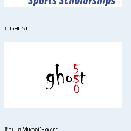
LOGHOST
Ίδρυμα Μικροί Ήρωες