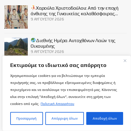
Χαρούλα Χριστοδούλου: Από την εποχή
άνθισης της Γυναικείας καλαθόσφαιρας…
9 ΑΥΓΟΎΣΤΟΥ 2026
Διεθνής Ημέρα Αυτοχθόνων Λαών της
Οικουμένης
9 ΑΥΓΟΎΣΤΟΥ 2026
Εκτιμούμε το ιδιωτικό σας απόρρητο
Κύπρος-Ουκρανία 55-62: Δεν ήθελε ούτε
Χρησιμοποιούμε cookies για να βελτιώσουμε την εμπειρία
η τύχη τους νεαρούς μας…
περιήγησής σας, να προβάλλουμε εξατομικευμένες διαφημίσεις ή
9 ΑΥΓΟΎΣΤΟΥ 2026
περιεχόμενο και να αναλύουμε την επισκεψιμότητά μας. Κάνοντας
κλικ στην επιλογή "Αποδοχή όλων", συναινείτε στη χρήση των
cookies από εμάς.
Πολιτική Απορρήτου
Social
Προσαρμογή
Απόρριψη όλων
Αποδοχή όλων