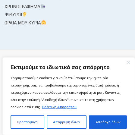
ΧΡΟΝΟΓΡΆΦΗΜΑ
ΨΊΘΥΡΟΙ
ΩΡΑΊΑ ΜΟΥ ΚΥΡΊΑ
Εκτιμούμε το ιδιωτικό σας απόρρητο
Το Basketball Stories στις επάλξεις!
Χρησιμοποιούμε cookies για να βελτιώσουμε την εμπειρία
περιήγησής σας, να προβάλλουμε εξατομικευμένες διαφημίσεις ή
περιεχόμενο και να αναλύουμε την επισκεψιμότητά μας. Κάνοντας
Μια νέα ιστοσελίδα εμφανίζεται σήμερα μπροστά στις οθόνες
κλικ στην επιλογή "Αποδοχή όλων", συναινείτε στη χρήση των
σας, η basketballstoriescy.com.
cookies από εμάς.
Πολιτική Απορρήτου
Κανένα μα κανένα κείμενο σε αυτήν την ιστοσελίδα, δεν
Προσαρμογή
Απόρριψη όλων
Αποδοχή όλων
θα είναι
ανώνυμο!