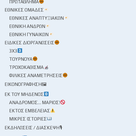
ΠΡΩΤΆΘΛΗΜΑ
ΕΘΝΙΚΈΣ ΟΜΆΔΕΣ
ΕΘΝΙΚΈΣ ΑΝΑΠΤΥΞΙΑΚΏΝ
ΕΘΝΙΚΉ ΑΝΔΡΏΝ
ΕΘΝΙΚΉ ΓΥΝΑΙΚΏΝ
ΕΙΔΙΚΈΣ ΔΙΟΡΓΑΝΏΣΕΙΣ
3X3
ΤΟΥΡΝΟΥΆ
ΤΡΟΧΟΚΆΘΙΣΜΑ
ΦΙΛΙΚΈΣ ΑΝΑΜΕΤΡΉΣΕΙΣ
ΕΙΚΟΝΟΓΡΆΦΗΣΗ🖼
ΕΚ ΤΟΥ ΜΗΔΕΝΌΣ
ΑΝΆΔΡΟΜΟΣ… ΜΆΡΙΟΣ!
ΕΚΤΌΣ ΕΜΒΈΛΕΙΑΣ
ΜΙΚΡΈΣ ΙΣΤΟΡΊΕΣ
ΕΚΔΗΛΏΣΕΙΣ / ΔΙΆΣΚΕΨΗ🎙