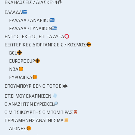
ΕΚΔΗΛΏΣΕΙΣ / ΔΙΆΣΚΕΨΗ🎙
ΕΛΛΆΔΑ
ΕΛΛΆΔΑ / ΑΝΔΡΙΚΌ
ΕΛΛΆΔΑ / ΓΥΝΑΙΚΏΝ
ΕΝΤΌΣ, ΕΚΤΌΣ, ΕΠΊ ΤΑ ΑΥΤΆ
ΕΞΩΤΕΡΙΚΈΣ ΔΙΟΡΓΑΝΏΣΕΙΣ / ΚΌΣΜΟΣ
BCL
EUROPE CUP
NBA
ΕΥΡΩΛΊΓΚΑ
ΕΠΟΥΜΠΟΎΡΙΣΕΝ Ο ΤΌΠΟΣ!🌩
ΈΤΣΙ ΜΟΥ ΕΚΆΠΝΙΣΕΝ
Ο ΑΝΑΖΗΤΏΝ ΕΥΡΊΣΚΕΙ
Ο ΜΙΤΣΙΚΟΥΡΤΉΣ Ο ΜΠΌΜΠΙΡΑΣ
ΠΕΡΓΑΜΗΝΉΣ ΑΝΆΓΝΩΣΜΑ
ΑΓΏΝΕΣ