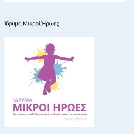
Ίδρυμα Μικροί Ήρωες