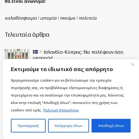
θα είναι
ανώνυμο!
καλαθόσφαιρα | ιστορία | πνεύμα | πολιτεία
Τελευταία άρθρα
Ισλανδία-Κύπρος: Να παλέψουν όσο
μπορούν!
10 ΑΥΓΟΎΣΤΟΥ 2026
Εκτιμούμε το ιδιωτικό σας απόρρητο
Χρησιμοποιούμε cookies για να βελτιώσουμε την εμπειρία
Βοσνία & Ερζεγοβίνη-Κύπρος: Απέναντι
περιήγησής σας, να προβάλλουμε εξατομικευμένες διαφημίσεις ή
στην πρώτη πρόκληση οι νεαρές μας
περιεχόμενο και να αναλύουμε την επισκεψιμότητά μας. Κάνοντας
(Σύνδεσμος ζωντανής μετάδοσης)!
κλικ στην επιλογή "Αποδοχή όλων", συναινείτε στη χρήση των
10 ΑΥΓΟΎΣΤΟΥ 2026
cookies από εμάς.
Πολιτική Απορρήτου
Κεραυνός: Γιατί η Άνοιξη του 1989, είναι η
Προσαρμογή
Απόρριψη όλων
Αποδοχή όλων
πιο σημαδιακή στην Ερυθροκίτρινη
αιωνιότητα και ποια ήταν η τελευταία
αναμέτρηση στην 1η κατηγορία…