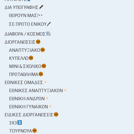
ΔΙΑ ΥΠΟΓΡΑΦΉΣ
ΘΩΡΟΎΝ ΜΑΣ!
ΣΕ ΠΡΏΤΟ ΕΝΙΚΟΎ🖊
ΔΙΆΦΟΡΑ / ΚΌΣΜΟΣ
ΔΙΟΡΓΑΝΏΣΕΙΣ
ΑΝΑΠΤΥΞΙΑΚΌ
ΚΎΠΕΛΛΟ
ΜΊΝΙ & ΣΧΟΛΙΚΌ
ΠΡΩΤΆΘΛΗΜΑ
ΕΘΝΙΚΈΣ ΟΜΆΔΕΣ
ΕΘΝΙΚΈΣ ΑΝΑΠΤΥΞΙΑΚΏΝ
ΕΘΝΙΚΉ ΑΝΔΡΏΝ
ΕΘΝΙΚΉ ΓΥΝΑΙΚΏΝ
ΕΙΔΙΚΈΣ ΔΙΟΡΓΑΝΏΣΕΙΣ
3X3
ΤΟΥΡΝΟΥΆ