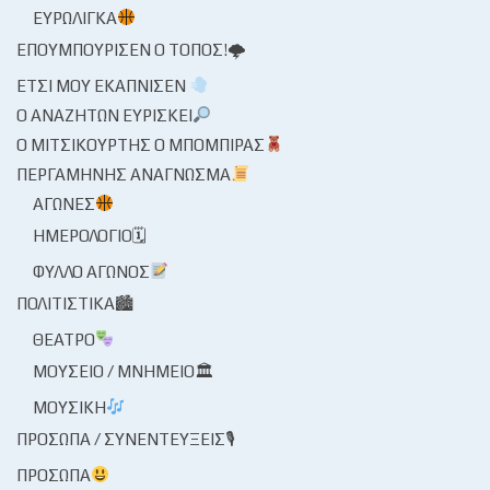
ΕΥΡΩΛΊΓΚΑ
ΕΠΟΥΜΠΟΎΡΙΣΕΝ Ο ΤΌΠΟΣ!🌩
ΈΤΣΙ ΜΟΥ ΕΚΆΠΝΙΣΕΝ
Ο ΑΝΑΖΗΤΏΝ ΕΥΡΊΣΚΕΙ
Ο ΜΙΤΣΙΚΟΥΡΤΉΣ Ο ΜΠΌΜΠΙΡΑΣ
ΠΕΡΓΑΜΗΝΉΣ ΑΝΆΓΝΩΣΜΑ
ΑΓΏΝΕΣ
ΗΜΕΡΟΛΌΓΙΟ🗓
ΦΎΛΛΟ ΑΓΏΝΟΣ
ΠΟΛΙΤΙΣΤΙΚΆ🏙
ΘΈΑΤΡΟ
ΜΟΥΣΕΊΟ / ΜΝΗΜΕΊΟ🏛
ΜΟΥΣΙΚΉ
ΠΡΌΣΩΠΑ / ΣΥΝΕΝΤΕΎΞΕΙΣ🎙
ΠΡΌΣΩΠΑ