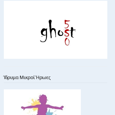
Ίδρυμα Μικροί Ήρωες