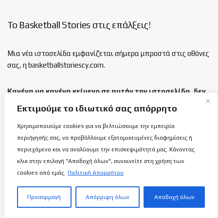
Το Basketball Stories στις επάλξεις!
Μια νέα ιστοσελίδα εμφανίζεται σήμερα μπροστά στις οθόνες
σας, η basketballstoriescy.com.
Κανένα μα κανένα κείμενο σε αυτήν την ιστοσελίδα, δεν
θα είναι
ανώνυμο!
Εκτιμούμε το ιδιωτικό σας απόρρητο
Χρησιμοποιούμε cookies για να βελτιώσουμε την εμπειρία
καλαθόσφαιρα | ιστορία | πνεύμα | πολιτεία
περιήγησής σας, να προβάλλουμε εξατομικευμένες διαφημίσεις ή
περιεχόμενο και να αναλύουμε την επισκεψιμότητά μας. Κάνοντας
Τελευταία άρθρα
κλικ στην επιλογή "Αποδοχή όλων", συναινείτε στη χρήση των
cookies από εμάς.
Πολιτική Απορρήτου
Πως ο πιλότος Σήφης Μιγάδης κατάφερε
αυτό που δεν κατάφερε κανείς στην ιστορία
Προσαρμογή
Απόρριψη όλων
Αποδοχή όλων
της αεροπλοΐας!
9 ΑΥΓΟΎΣΤΟΥ 2026