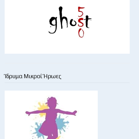
Ίδρυμα Μικροί Ήρωες