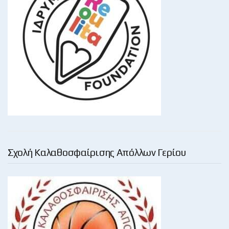
Σχολή Καλαθοσφαίρισης Απόλλων Γερίου