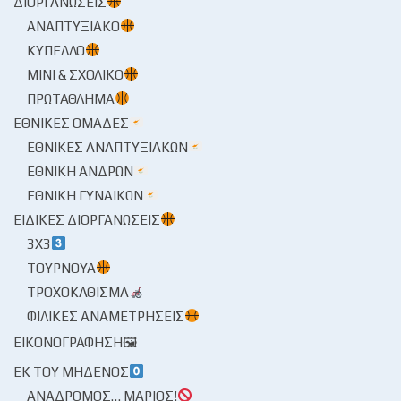
ΔΙΟΡΓΑΝΏΣΕΙΣ
ΑΝΑΠΤΥΞΙΑΚΌ
ΚΎΠΕΛΛΟ
ΜΊΝΙ & ΣΧΟΛΙΚΌ
ΠΡΩΤΆΘΛΗΜΑ
ΕΘΝΙΚΈΣ ΟΜΆΔΕΣ
ΕΘΝΙΚΈΣ ΑΝΑΠΤΥΞΙΑΚΏΝ
ΕΘΝΙΚΉ ΑΝΔΡΏΝ
ΕΘΝΙΚΉ ΓΥΝΑΙΚΏΝ
ΕΙΔΙΚΈΣ ΔΙΟΡΓΑΝΏΣΕΙΣ
3X3
ΤΟΥΡΝΟΥΆ
ΤΡΟΧΟΚΆΘΙΣΜΑ
ΦΙΛΙΚΈΣ ΑΝΑΜΕΤΡΉΣΕΙΣ
ΕΙΚΟΝΟΓΡΆΦΗΣΗ🖼
ΕΚ ΤΟΥ ΜΗΔΕΝΌΣ
ΑΝΆΔΡΟΜΟΣ… ΜΆΡΙΟΣ!