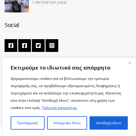
7 ΑΥΓΟΎΣΤΟΥ 2026
Social
Σχετικά με εμάς
Εκτιμούμε το ιδιωτικό σας απόρρητο
Χρησιμοποιούμε cookies για να βελτιώσουμε την εμπειρία
ΌΡΟΙ ΧΡΉΣΗΣ
περιήγησής σας, να προβάλλουμε εξατομικευμένες διαφημίσεις ή
ΠΟΛΙΤΙΚΉ ΑΠΟΡΡΉΤΟΥ
περιεχόμενο και να αναλύουμε την επισκεψιμότητά μας. Κάνοντας
ΕΠΙΚΟΙΝΩΝΊΑ
κλικ στην επιλογή "Αποδοχή όλων", συναινείτε στη χρήση των
cookies από εμάς.
Πολιτική Απορρήτου
Προσαρμογή
Απόρριψη όλων
Αποδοχή όλων
BasketBall Stories | Καλαθόσφαιρα - Πνεύμα - Ιστορία - Πολιτεία