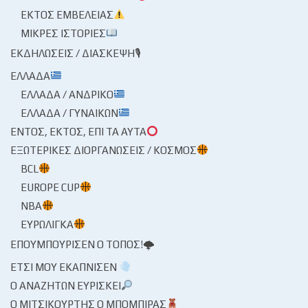
ΕΚΤΌΣ ΕΜΒΈΛΕΙΑΣ
ΜΙΚΡΈΣ ΙΣΤΟΡΊΕΣ
ΕΚΔΗΛΏΣΕΙΣ / ΔΙΆΣΚΕΨΗ🎙
ΕΛΛΆΔΑ
ΕΛΛΆΔΑ / ΑΝΔΡΙΚΌ
ΕΛΛΆΔΑ / ΓΥΝΑΙΚΏΝ
ΕΝΤΌΣ, ΕΚΤΌΣ, ΕΠΊ ΤΑ ΑΥΤΆ
ΕΞΩΤΕΡΙΚΈΣ ΔΙΟΡΓΑΝΏΣΕΙΣ / ΚΌΣΜΟΣ
BCL
EUROPE CUP
NBA
ΕΥΡΩΛΊΓΚΑ
ΕΠΟΥΜΠΟΎΡΙΣΕΝ Ο ΤΌΠΟΣ!🌩
ΈΤΣΙ ΜΟΥ ΕΚΆΠΝΙΣΕΝ
Ο ΑΝΑΖΗΤΏΝ ΕΥΡΊΣΚΕΙ
Ο ΜΙΤΣΙΚΟΥΡΤΉΣ Ο ΜΠΌΜΠΙΡΑΣ