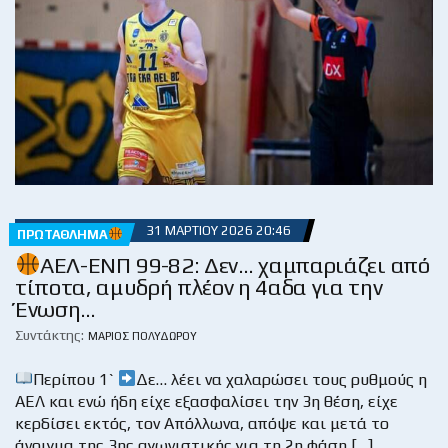
31 ΜΑΡΤΊΟΥ 2026 20:46
ΠΡΩΤΆΘΛΗΜΑ
ΑΕΛ-ΕΝΠ 99-82: Δεν… χαμπαριάζει από
τίποτα, αμυδρή πλέον η 4αδα για την
Ένωση…
Συντάκτης:
ΜΆΡΙΟΣ ΠΟΛΥΔΏΡΟΥ
Περίπου 1`
Δε… λέει να χαλαρώσει τους ρυθμούς η
ΑΕΛ και ενώ ήδη είχε εξασφαλίσει την 3η θέση, είχε
κερδίσει εκτός, τον Απόλλωνα, απόψε και μετά το
άνοιγμα της 3ης αγωνιστικής για τη 2η φάση […]