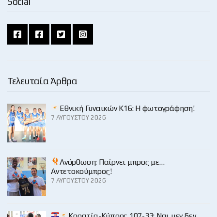
Social
Τελευταία Άρθρα
Εθνική Γυναικών Κ16: Η φωτογράφηση!
7 ΑΥΓΟΎΣΤΟΥ 2026
Ανόρθωση: Παίρνει μπρος με…
Αντετοκούμπρος!
7 ΑΥΓΟΎΣΤΟΥ 2026
Κροατία-Κύπρος 107-33: Ναι μεν δεν