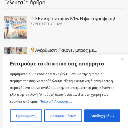
Τελευταία άρθρα
Εθνική Γυναικών Κ16: Η φωτογράφηση!
7 ΑΥΓΟΎΣΤΟΥ 2026
Ανόρθωση: Παίρνει μπρος με…
Αντετοκούμπρος!
7 ΑΥΓΟΎΣΤΟΥ 2026
Εκτιμούμε το ιδιωτικό σας απόρρητο
Χρησιμοποιούμε cookies για να βελτιώσουμε την εμπειρία
περιήγησής σας, να προβάλλουμε εξατομικευμένες διαφημίσεις ή
Κροατία-Κύπρος 107-33: Ναι μεν δεν
υπήρχαν ιδιαίτερες απαιτήσεις αλλά ήταν…
περιεχόμενο και να αναλύουμε την επισκεψιμότητά μας. Κάνοντας
φοϊτσιάρικο!
κλικ στην επιλογή "Αποδοχή όλων", συναινείτε στη χρήση των
7 ΑΥΓΟΎΣΤΟΥ 2026
cookies από εμάς.
Πολιτική Απορρήτου
Social
Προσαρμογή
Απόρριψη όλων
Αποδοχή όλων