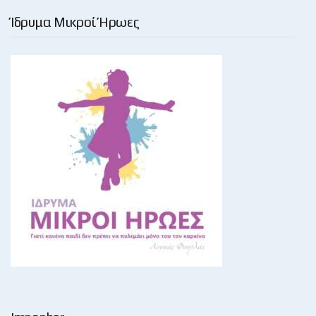
Ίδρυμα Μικροί Ήρωες