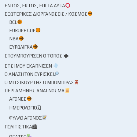
ΕΝΤΌΣ, ΕΚΤΌΣ, ΕΠΊ ΤΑ ΑΥΤΆ
ΕΞΩΤΕΡΙΚΈΣ ΔΙΟΡΓΑΝΏΣΕΙΣ / ΚΌΣΜΟΣ
BCL
EUROPE CUP
NBA
ΕΥΡΩΛΊΓΚΑ
ΕΠΟΥΜΠΟΎΡΙΣΕΝ Ο ΤΌΠΟΣ!🌩
ΈΤΣΙ ΜΟΥ ΕΚΆΠΝΙΣΕΝ
Ο ΑΝΑΖΗΤΏΝ ΕΥΡΊΣΚΕΙ
Ο ΜΙΤΣΙΚΟΥΡΤΉΣ Ο ΜΠΌΜΠΙΡΑΣ
ΠΕΡΓΑΜΗΝΉΣ ΑΝΆΓΝΩΣΜΑ
ΑΓΏΝΕΣ
ΗΜΕΡΟΛΌΓΙΟ🗓
ΦΎΛΛΟ ΑΓΏΝΟΣ
ΠΟΛΙΤΙΣΤΙΚΆ🏙
ΘΈΑΤΡΟ