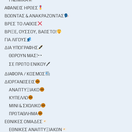
ΑΦΑΝΕΊΣ ΉΡΩΕΣ
ΒΟΏΝΤΑΣ & ΑΝΑΚΡΆΖΟΝΤΑΣ
ΒΡΕΣ ΤΟ ΛΆΘΟΣ
ΒΡΊΞΕ, ΟΎΣΣΟΥ, ΒΆΩΣΤΟ!
ΓΙΑ ΛΊΓΟΥΣ
ΔΙΑ ΥΠΟΓΡΑΦΉΣ
ΘΩΡΟΎΝ ΜΑΣ!
ΣΕ ΠΡΏΤΟ ΕΝΙΚΟΎ🖊
ΔΙΆΦΟΡΑ / ΚΌΣΜΟΣ
ΔΙΟΡΓΑΝΏΣΕΙΣ
ΑΝΑΠΤΥΞΙΑΚΌ
ΚΎΠΕΛΛΟ
ΜΊΝΙ & ΣΧΟΛΙΚΌ
ΠΡΩΤΆΘΛΗΜΑ
ΕΘΝΙΚΈΣ ΟΜΆΔΕΣ
ΕΘΝΙΚΈΣ ΑΝΑΠΤΥΞΙΑΚΏΝ