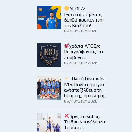
ΑΠΟΕΛ:
Γνωστοποίησε ως
βοηθό προπονητή
τον Κοιλαρά!
8 ΑΥΓΟΎΣΤΟΥ 2026
χρόνια ΑΠΟΕΛ:
Περιγράφοντας το
Σύμβολο…
8 ΑΥΓΟΎΣΤΟΥ 2026
Εθνική Γυναικών
Κ16: Πανέτοιμη για
ανταπεξέλθει στη
δική της πρόκληση!
8 ΑΥΓΟΎΣΤΟΥ 2026
Βρες το λάθος:
Τα δύο Κυανόλευκα
Τρόπαια!