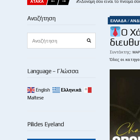
ΑΤΑΚΑ
✍️Δύναμη σου είναι το πνεύμα σο
Αναζήτηση
ΕΛΛΆΔΑ / ΑΝΔ
Ο Χά
Search
διευθυ
Search
for:
Συντάκτης:
ΜΆΡ
Όλες οι κατηγο
Language – Γλώσσα
English
Ελληνικά
Maltese
Pilides Eyeland