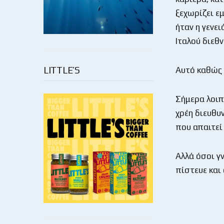
ξεχωρίζει ε
ήταν η γενε
Ιταλού διεθν
LITTLE’S
Αυτό καθώς δ
Σήμερα λοιπ
χρέη διευθυ
που απαιτεί
Αλλά όσοι γν
πίστευε και 