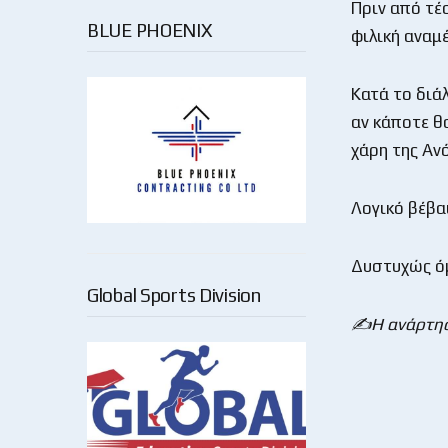
Πριν από τέ
BLUE PHOENIX
φιλική αναμ
Κατά το διά
αν κάποτε θ
χάρη της Αν
Λογικό βέβα
Δυστυχώς όμ
Global Sports Division
✍️
Η ανάρτη