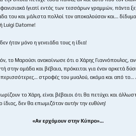
μφανισιακά (γιατί εντός των τεσσάρων γραμμών, πάντα ξε
ιάδα του και μάλιστα πολλοί τον αποκαλούσαν και… δίδυμ
ή Luigi Datome!
εν ήταν μόνο η γενειάδα τους η ίδια!
όν, το Μαρούσι ανακοίνωσε ότι ο Χάρης Γιαννόπουλος, α
ντή στην ομάδα και βέβαια, πρόκειται για έναν αρκετά δύσ
 περισσότερες… στροφές του μυαλού, ακόμα και από το… 
ωρίζουν το Χάρη, είναι βέβαιοι ότι θα πετύχει και άλλωστ
ο ίδιος, δεν θα επωμιζόταν αυτήν την ευθύνη!
«Αν ερχόμουν στην Κύπρο»…