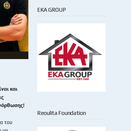
EKA GROUP
ίναι και
ις
Ανόρθωσης!
Reoulita Foundation
α του
ε να