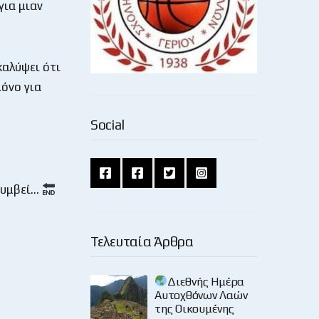
για μιαν
καλύψει ότι
μόνο για
Social
 συμβεί…
Τελευταία Άρθρα
Διεθνής Ημέρα
Αυτοχθόνων Λαών
της Οικουμένης