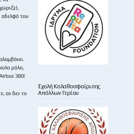
χώριζε),
ο αδελφό του
ναλαμβάνει
κολο ρόλο,
Airbus 380!
Σχολή Καλαθοσφαίρισης
Απόλλων Γερίου
ε, αν δεν το