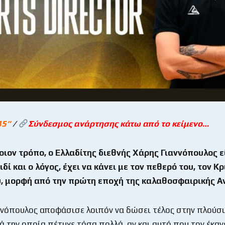
45
“
/
Σύνδεσμος ανάρτησης κάτω από το κείμενο…
ιον τρόπο, ο Ελλαδίτης διεθνής Χάρης Γιαννόπουλος ε
ιδί και ο λόγος, έχει να κάνει με τον πεθερό του, τον Κρ
, μορφή από την πρώτη εποχή της καλαθοσφαιρικής 
ννόπουλος αποφάσισε λοιπόν να δώσει τέλος στην πλούσι
ά την οποία πέτυχε τόσα πολλά, αν και αυτό που τον έκαν