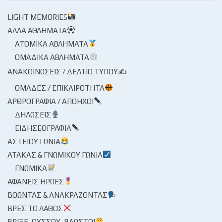
LIGHT MEMORIES
ΆΛΛΑ ΑΘΛΉΜΑΤΑ
ΑΤΟΜΙΚΆ ΑΘΛΉΜΑΤΑ
ΟΜΑΔΙΚΆ ΑΘΛΉΜΑΤΑ
ΑΝΑΚΟΙΝΏΣΕΙΣ / ΔΕΛΤΊΟ ΤΎΠΟΥ✍
ΟΜΆΔΕΣ / ΕΠΙΚΑΙΡΌΤΗΤΑ
ΑΡΘΡΟΓΡΑΦΊΑ / ΑΠΌΗΧΟΙ
ΔΗΛΏΣΕΙΣ
ΕΙΔΗΣΕΟΓΡΑΦΊΑ
ΑΣΤΕΊΟΥ ΓΩΝΊΑ
ΑΤΆΚΑΣ & ΓΝΩΜΙΚΟΎ ΓΩΝΊΑ
ΓΝΩΜΙΚΆ
ΑΦΑΝΕΊΣ ΉΡΩΕΣ
ΒΟΏΝΤΑΣ & ΑΝΑΚΡΆΖΟΝΤΑΣ
ΒΡΕΣ ΤΟ ΛΆΘΟΣ
ΒΡΊΞΕ, ΟΎΣΣΟΥ, ΒΆΩΣΤΟ!