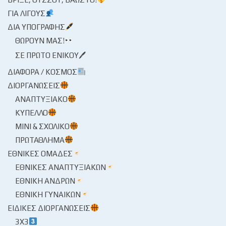
ΓΙΑ ΛΊΓΟΥΣ
ΔΙΑ ΥΠΟΓΡΑΦΉΣ
ΘΩΡΟΎΝ ΜΑΣ!
ΣΕ ΠΡΏΤΟ ΕΝΙΚΟΎ🖊
ΔΙΆΦΟΡΑ / ΚΌΣΜΟΣ
ΔΙΟΡΓΑΝΏΣΕΙΣ
ΑΝΑΠΤΥΞΙΑΚΌ
ΚΎΠΕΛΛΟ
ΜΊΝΙ & ΣΧΟΛΙΚΌ
ΠΡΩΤΆΘΛΗΜΑ
ΕΘΝΙΚΈΣ ΟΜΆΔΕΣ
ΕΘΝΙΚΈΣ ΑΝΑΠΤΥΞΙΑΚΏΝ
ΕΘΝΙΚΉ ΑΝΔΡΏΝ
ΕΘΝΙΚΉ ΓΥΝΑΙΚΏΝ
ΕΙΔΙΚΈΣ ΔΙΟΡΓΑΝΏΣΕΙΣ
3X3