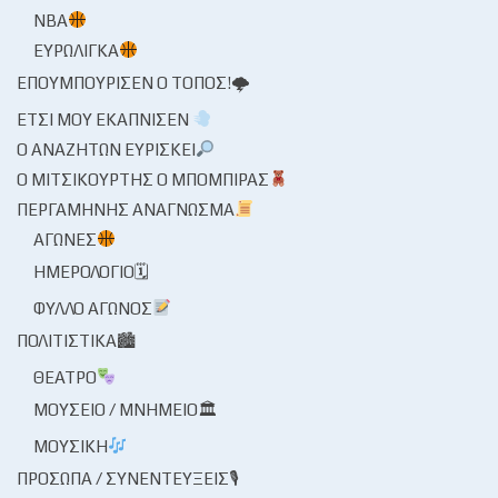
NBA
ΕΥΡΩΛΊΓΚΑ
ΕΠΟΥΜΠΟΎΡΙΣΕΝ Ο ΤΌΠΟΣ!🌩
ΈΤΣΙ ΜΟΥ ΕΚΆΠΝΙΣΕΝ
Ο ΑΝΑΖΗΤΏΝ ΕΥΡΊΣΚΕΙ
Ο ΜΙΤΣΙΚΟΥΡΤΉΣ Ο ΜΠΌΜΠΙΡΑΣ
ΠΕΡΓΑΜΗΝΉΣ ΑΝΆΓΝΩΣΜΑ
ΑΓΏΝΕΣ
ΗΜΕΡΟΛΌΓΙΟ🗓
ΦΎΛΛΟ ΑΓΏΝΟΣ
ΠΟΛΙΤΙΣΤΙΚΆ🏙
ΘΈΑΤΡΟ
ΜΟΥΣΕΊΟ / ΜΝΗΜΕΊΟ🏛
ΜΟΥΣΙΚΉ
ΠΡΌΣΩΠΑ / ΣΥΝΕΝΤΕΎΞΕΙΣ🎙