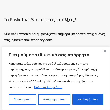
Το Basketball Stories στις επάλξεις!
Μια νέα ιστοσελίδα εμφανίζεται σήμερα μπροστά στις οθόνες
σας, η basketballstoriescy.com.
Κανένα μα κανένα κείμενο σε αυτήν την ιστοσελίδα, δεν
Εκτιμούμε το ιδιωτικό σας απόρρητο
θα είναι
ανώνυμο!
Χρησιμοποιούμε cookies για να βελτιώσουμε την εμπειρία
περιήγησής σας, να προβάλλουμε εξατομικευμένες διαφημίσεις ή
καλαθόσφαιρα | ιστορία | πνεύμα | πολιτεία
περιεχόμενο και να αναλύουμε την επισκεψιμότητά μας. Κάνοντας
κλικ στην επιλογή "Αποδοχή όλων", συναινείτε στη χρήση των
Τελευταία άρθρα
cookies από εμάς.
Πολιτική Απορρήτου
Εθνική Γυναικών Κ16: Η φωτογράφηση!
Προσαρμογή
Απόρριψη όλων
Αποδοχή όλων
7 ΑΥΓΟΎΣΤΟΥ 2026