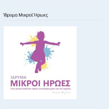
Ίδρυμα Μικροί Ήρωες