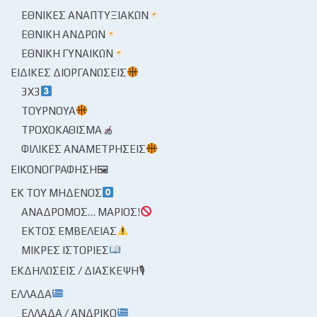
ΕΘΝΙΚΈΣ ΑΝΑΠΤΥΞΙΑΚΏΝ
ΕΘΝΙΚΉ ΑΝΔΡΏΝ
ΕΘΝΙΚΉ ΓΥΝΑΙΚΏΝ
ΕΙΔΙΚΈΣ ΔΙΟΡΓΑΝΏΣΕΙΣ
3X3
ΤΟΥΡΝΟΥΆ
ΤΡΟΧΟΚΆΘΙΣΜΑ
ΦΙΛΙΚΈΣ ΑΝΑΜΕΤΡΉΣΕΙΣ
ΕΙΚΟΝΟΓΡΆΦΗΣΗ🖼
ΕΚ ΤΟΥ ΜΗΔΕΝΌΣ
ΑΝΆΔΡΟΜΟΣ… ΜΆΡΙΟΣ!
ΕΚΤΌΣ ΕΜΒΈΛΕΙΑΣ
ΜΙΚΡΈΣ ΙΣΤΟΡΊΕΣ
ΕΚΔΗΛΏΣΕΙΣ / ΔΙΆΣΚΕΨΗ🎙
ΕΛΛΆΔΑ
ΕΛΛΆΔΑ / ΑΝΔΡΙΚΌ