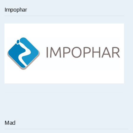
Impophar
Mad