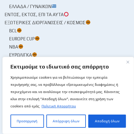
ΕΛΛΆΔΑ / ΓΥΝΑΙΚΏΝ
ΕΝΤΌΣ, ΕΚΤΌΣ, ΕΠΊ ΤΑ ΑΥΤΆ
ΕΞΩΤΕΡΙΚΈΣ ΔΙΟΡΓΑΝΏΣΕΙΣ / ΚΌΣΜΟΣ
BCL
EUROPE CUP
NBA
ΕΥΡΩΛΊΓΚΑ
ΕΠΟΥΜΠΟΎΡΙΣΕΝ Ο ΤΌΠΟΣ!🌩
Εκτιμούμε το ιδιωτικό σας απόρρητο
ΈΤΣΙ ΜΟΥ ΕΚΆΠΝΙΣΕΝ
Χρησιμοποιούμε cookies για να βελτιώσουμε την εμπειρία
Ο ΑΝΑΖΗΤΏΝ ΕΥΡΊΣΚΕΙ
περιήγησής σας, να προβάλλουμε εξατομικευμένες διαφημίσεις ή
Ο ΜΙΤΣΙΚΟΥΡΤΉΣ Ο ΜΠΌΜΠΙΡΑΣ
περιεχόμενο και να αναλύουμε την επισκεψιμότητά μας. Κάνοντας
ΠΕΡΓΑΜΗΝΉΣ ΑΝΆΓΝΩΣΜΑ
κλικ στην επιλογή "Αποδοχή όλων", συναινείτε στη χρήση των
ΑΓΏΝΕΣ
cookies από εμάς.
Πολιτική Απορρήτου
ΗΜΕΡΟΛΌΓΙΟ🗓
Προσαρμογή
Απόρριψη όλων
Αποδοχή όλων
ΦΎΛΛΟ ΑΓΏΝΟΣ
ΠΟΛΙΤΙΣΤΙΚΆ🏙