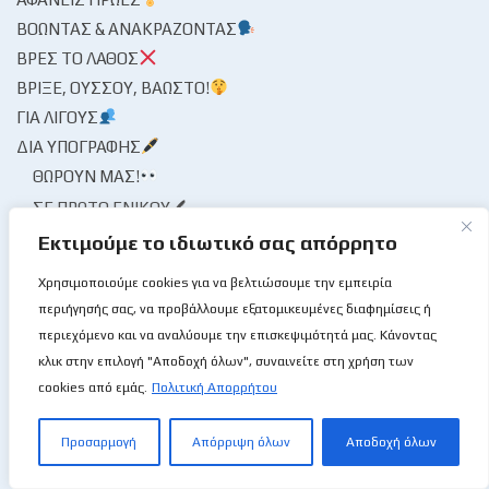
ΒΟΏΝΤΑΣ & ΑΝΑΚΡΆΖΟΝΤΑΣ
ΒΡΕΣ ΤΟ ΛΆΘΟΣ
ΒΡΊΞΕ, ΟΎΣΣΟΥ, ΒΆΩΣΤΟ!
ΓΙΑ ΛΊΓΟΥΣ
ΔΙΑ ΥΠΟΓΡΑΦΉΣ
ΘΩΡΟΎΝ ΜΑΣ!
ΣΕ ΠΡΏΤΟ ΕΝΙΚΟΎ🖊
Εκτιμούμε το ιδιωτικό σας απόρρητο
ΔΙΆΦΟΡΑ / ΚΌΣΜΟΣ
ΔΙΟΡΓΑΝΏΣΕΙΣ
Χρησιμοποιούμε cookies για να βελτιώσουμε την εμπειρία
ΑΝΑΠΤΥΞΙΑΚΌ
περιήγησής σας, να προβάλλουμε εξατομικευμένες διαφημίσεις ή
ΚΎΠΕΛΛΟ
περιεχόμενο και να αναλύουμε την επισκεψιμότητά μας. Κάνοντας
ΜΊΝΙ & ΣΧΟΛΙΚΌ
κλικ στην επιλογή "Αποδοχή όλων", συναινείτε στη χρήση των
cookies από εμάς.
Πολιτική Απορρήτου
ΠΡΩΤΆΘΛΗΜΑ
ΕΘΝΙΚΈΣ ΟΜΆΔΕΣ
Προσαρμογή
Απόρριψη όλων
Αποδοχή όλων
ΕΘΝΙΚΈΣ ΑΝΑΠΤΥΞΙΑΚΏΝ
ΕΘΝΙΚΉ ΑΝΔΡΏΝ