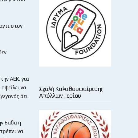
αντι στον
δεν
την ΑΕΚ, για
 οφείλει να
Σχολή Καλαθοσφαίρισης
Απόλλων Γερίου
 γεγονός ότι
ην 6αδα η
πρέπει να