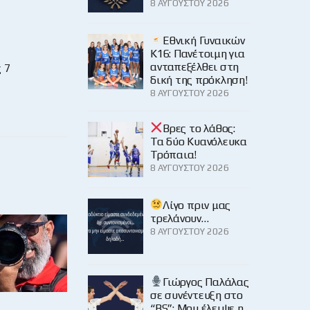
8 ΑΥΓΟΎΣΤΟΥ 2026
Εθνική Γυναικών
Κ16: Πανέτοιμη για
ανταπεξέλθει στη
 7
δική της πρόκληση!
8 ΑΥΓΟΎΣΤΟΥ 2026
Βρες το λάθος:
Τα δύο Κυανόλευκα
Τρόπαια!
8 ΑΥΓΟΎΣΤΟΥ 2026
Λίγο πριν μας
τρελάνουν…
8 ΑΥΓΟΎΣΤΟΥ 2026
Γιώργος Παλάλας
σε συνέντευξη στο
“BS”: Μου έλειψε η