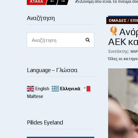
ΑΤΑΚΑ
✍️Δύναμη σου είναι το πνεύμα σο
Αναζήτηση
ΟΜΆΔΕΣ / ΕΠ
Ανό
Search
ΑΕΚ κα
Search
for:
Συντάκτης:
ΜΆΡ
Όλες οι κατηγο
Language – Γλώσσα
English
Ελληνικά
Maltese
Pilides Eyeland