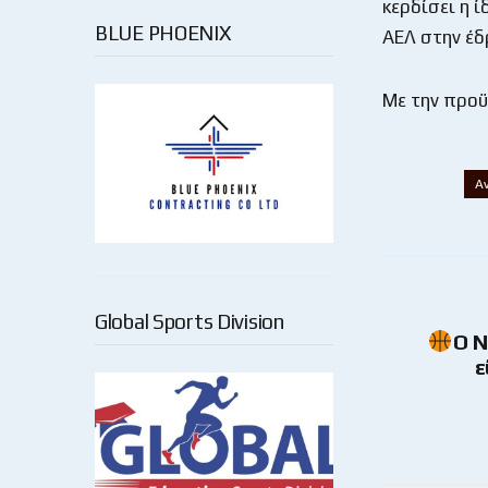
κερδίσει η ί
BLUE PHOENIX
ΑΕΛ στην έ
Με την προϋ
Α
Global Sports Division
Ο 
ε