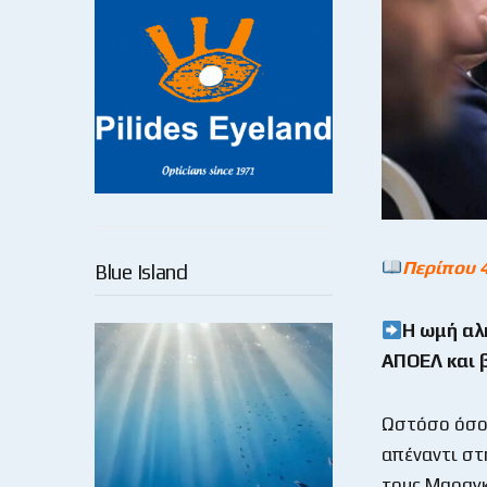
Περίπου 
Blue Island
Η ωμή αλή
ΑΠΟΕΛ και 
Ωστόσο όσο 
απέναντι στ
τους Μαραγκό