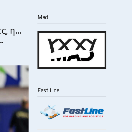
Mad
ς, η…
…
Fast Line