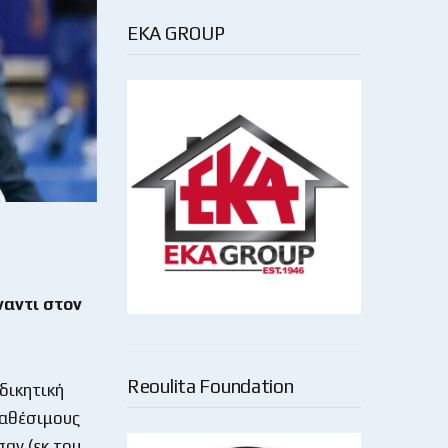
EKA GROUP
ναντι στον
Reoulita Foundation
δικητική
ιαθέσιμους
σαν (εκ του