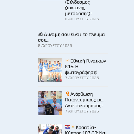
(Σύνδεσμος
ζωντανής
μετάδοσης)!
8 ΑΥΓΟΎΣΤΟΥ 2026
✍️Δύναμη σου είναι το πνεύμα
σου…
8 ΑΥΓΟΎΣΤΟΥ 2026
Εθνική Γυναικών
Κ16: Η
φωτογράφηση!
7 ΑΥΓΟΎΣΤΟΥ 2026
Ανόρθωση:
Παίρνει μπρος με…
Αντετοκούμπρος!
7 ΑΥΓΟΎΣΤΟΥ 2026
Κροατία-
Κύπρος 107-33: Ναι