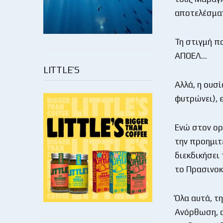
αποτελέσματ
Τη στιγμή π
ΑΠΟΕΛ…
LITTLE’S
Αλλά, η ουσί
φυτρώνει), ε
Ενώ στον ορ
την προημιτ
διεκδικήσει
το Πρασινοκ
Όλα αυτά, τη
Ανόρθωση, σ