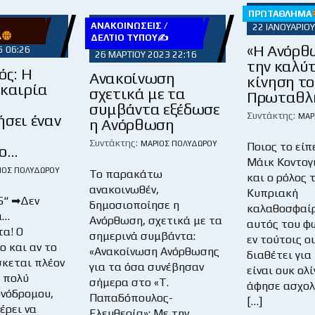
ΠΡΩΤΆΘΛΗΜΑ
ΑΝΑΚΟΙΝΏΣΕΙΣ /
22 ΙΑΝΟΥΑΡΊΟΥ
Α
ΔΕΛΤΊΟ ΤΎΠΟΥ✍
«Η Ανόρθ
5 06:26
26 ΜΑΡΤΊΟΥ 2023 22:16
την καλύ
ός: Η
Ανακοίνωση
κίνηση τ
υκαιρία
σχετικά με τα
Πρωταθλή
συμβάντα εξέδωσε
Συντάκτης:
ήσει έναν
ΜΆΡ
η Ανόρθωση
Συντάκτης:
ΜΆΡΙΟΣ ΠΟΛΥΔΏΡΟΥ
Ποιος το είπ
μο…
Μάικ Κοντογ
ΙΟΣ ΠΟΛΥΔΏΡΟΥ
Το παρακάτω
και ο ρόλος 
ανακοινωθέν,
Κυπριακή
5“ ➡Δεν
δημοσιοποίησε η
καλαθοσφαίρ
α…
Ανόρθωση, σχετικά με τα
αυτός του φ
α! Ο
σημερινά συμβάντα:
εν τούτοις ο
ο και αν το
«Ανακοίνωση Ανόρθωσης
διαθέτει για
σκεται πλέον
για τα όσα συνέβησαν
είναι ουκ ολί
ς πολύ
σήμερα στο «Τ.
άφησε ασχολ
νόδρομου,
Παπαδόπουλος-
[…]
έρει να
Ελευθερία»: Με την