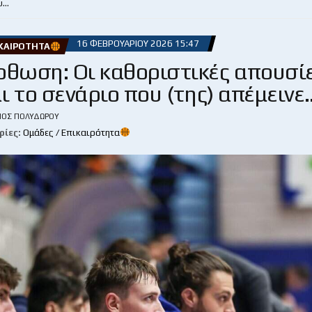
υ…
16 ΦΕΒΡΟΥΑΡΊΟΥ 2026 15:47
ΙΚΑΙΡΌΤΗΤΑ
ρθωση: Οι καθοριστικές απουσίε
ι το σενάριο που (της) απέμεινε
ΙΟΣ ΠΟΛΥΔΏΡΟΥ
ρίες:
Ομάδες / Επικαιρότητα