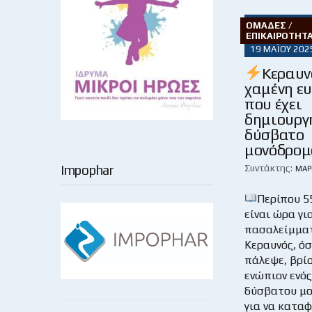
ΟΜΆΔΕΣ /
ΕΠΙΚΑΙΡΌΤΗΤ
19 ΜΑΪ́ΟΥ 202
Κεραυν
χαμένη ε
που έχει
δημιουργ
δύσβατο
μονόδρο
Συντάκτης:
Impophar
ΜΆΡ
Περίπου 5
είναι ώρα γι
πασαλείμματ
Κεραυνός, όσ
πάλεψε, βρί
ενώπιον ενό
δύσβατου μο
για να καταφ