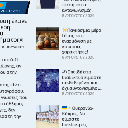
πίεση και ο
ανταγωνισμός!
 2023 12:51
8 ΑΥΓΟΎΣΤΟΥ 2026
ωση έκανε
τερη
Παγκόσμια μέρα
ου
Γάτας και…
ματος»!
εναρμόνιση με
κάποιους
ΙΟΣ ΠΟΛΥΔΏΡΟΥ
χαρακτήρες!
8 ΑΥΓΟΎΣΤΟΥ 2026
ε αυτό; Ο
ιώργης, αν
✍️Επειδή στο
του στην
διαδίκτυο είμαστε
συνδεδεμένοι και
ιση, είναι
όχι συντονισμένοι…
ωτογράφου,
8 ΑΥΓΟΎΣΤΟΥ 2026
ι γνώσεις που
 το άθλημα,
Ουκρανία-
γες, δεν
Κύπρος: Να
ίαστη την
είμαστε
διεκδικητές