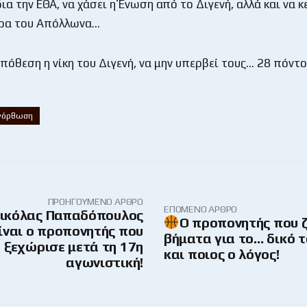
δια την ΕΘΑ, να χάσει η Ένωση από το Διγενή, αλλά και να κ
δρα του Απόλλωνα…
πόθεση η νίκη του Διγενή, να μην υπερβεί τους… 28 πόντ
νόρθωση
ΠΡΟΗΓΟΎΜΕΝΟ ΆΡΘΡΟ
ΕΠΌΜΕΝΟ ΆΡΘΡΟ
Νικόλας Παπαδόπουλος
O προπονητής που 
ίναι ο προπονητής που
βήματα για το… δικό τ
ξεχώρισε μετά τη 17η
και ποιος ο λόγος!
αγωνιστική!