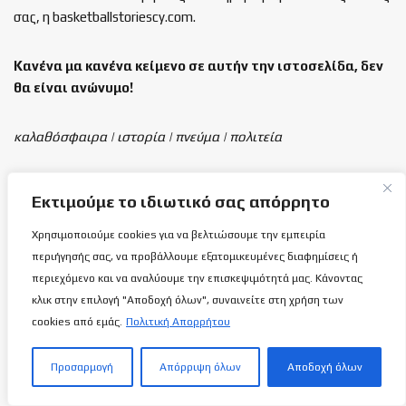
σας, η basketballstoriescy.com.
Κανένα μα κανένα κείμενο σε αυτήν την ιστοσελίδα, δεν
θα είναι
ανώνυμο!
καλαθόσφαιρα | ιστορία | πνεύμα | πολιτεία
Τελευταία άρθρα
Εκτιμούμε το ιδιωτικό σας απόρρητο
✍️Δύναμη σου είναι το πνεύμα σου…
Χρησιμοποιούμε cookies για να βελτιώσουμε την εμπειρία
8 ΑΥΓΟΎΣΤΟΥ 2026
περιήγησής σας, να προβάλλουμε εξατομικευμένες διαφημίσεις ή
περιεχόμενο και να αναλύουμε την επισκεψιμότητά μας. Κάνοντας
Εθνική Γυναικών Κ16: Η φωτογράφηση!
κλικ στην επιλογή "Αποδοχή όλων", συναινείτε στη χρήση των
7 ΑΥΓΟΎΣΤΟΥ 2026
cookies από εμάς.
Πολιτική Απορρήτου
Προσαρμογή
Απόρριψη όλων
Αποδοχή όλων
Ανόρθωση: Παίρνει μπρος με…