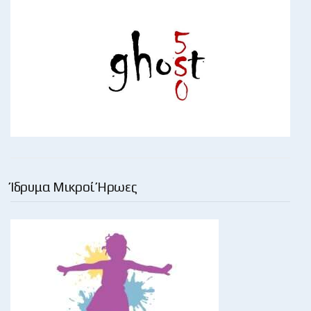
Ίδρυμα Μικροί Ήρωες