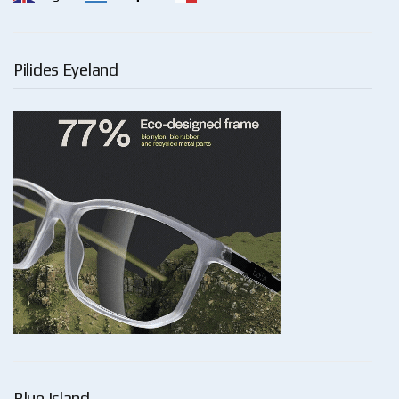
Pilides Eyeland
Blue Island