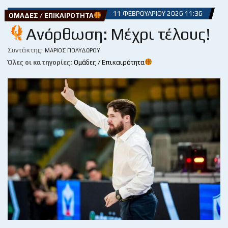
11 ΦΕΒΡΟΥΑΡΊΟΥ 2026 11:36
ΟΜΆΔΕΣ / ΕΠΙΚΑΙΡΌΤΗΤΑ
Ανόρθωση: Μέχρι τέλους!
Συντάκτης:
ΜΆΡΙΟΣ ΠΟΛΥΔΏΡΟΥ
Όλες οι κατηγορίες:
Ομάδες / Επικαιρότητα