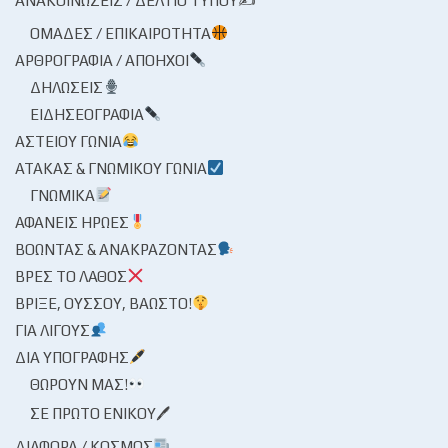
ΑΝΑΚΟΙΝΏΣΕΙΣ / ΔΕΛΤΊΟ ΤΎΠΟΥ✍
ΟΜΆΔΕΣ / ΕΠΙΚΑΙΡΌΤΗΤΑ
ΑΡΘΡΟΓΡΑΦΊΑ / ΑΠΌΗΧΟΙ
ΔΗΛΏΣΕΙΣ
ΕΙΔΗΣΕΟΓΡΑΦΊΑ
ΑΣΤΕΊΟΥ ΓΩΝΊΑ
ΑΤΆΚΑΣ & ΓΝΩΜΙΚΟΎ ΓΩΝΊΑ
ΓΝΩΜΙΚΆ
ΑΦΑΝΕΊΣ ΉΡΩΕΣ
ΒΟΏΝΤΑΣ & ΑΝΑΚΡΆΖΟΝΤΑΣ
ΒΡΕΣ ΤΟ ΛΆΘΟΣ
ΒΡΊΞΕ, ΟΎΣΣΟΥ, ΒΆΩΣΤΟ!
ΓΙΑ ΛΊΓΟΥΣ
ΔΙΑ ΥΠΟΓΡΑΦΉΣ
ΘΩΡΟΎΝ ΜΑΣ!
ΣΕ ΠΡΏΤΟ ΕΝΙΚΟΎ🖊
ΔΙΆΦΟΡΑ / ΚΌΣΜΟΣ