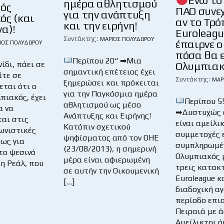
ημέρα αθλητισμού
κός
ΠΑΟ συνε
για την ανάπτυξη
ός (και
αν το Τρό
και την ειρήνη!
α)!
Euroleagu
Συντάκτης:
ΜΆΡΙΟΣ ΠΟΛΥΔΏΡΟΥ
έπαιρνε ο
ΙΟΣ ΠΟΛΥΔΏΡΟΥ
πόσα θα ε
Περίπου 20“ ➡Μια
Ολυμπιακ
νίδι, πάει σε
σημαντική επέτειος έχει
ίτε σε
Συντάκτης:
ΜΆΡ
ξημερώσει και πρόκειται
εται ότι ο
για την Παγκόσμια ημέρα
πιακός, έχει
Περίπου 5
αθλητισμού ως μέσο
α να
➡Δυστυχώς ο
Ανάπτυξης και Ειρήνης!
αι στις
είναι αμείλι
Κατόπιν σχετικού
ωνιστικές
συμμετοχές ε
ψηφίσματος από τον ΟΗΕ
πως για
συμπληρωμέν
(23/08/2013), η σημερινή
το ψεσινό
Ολυμπιακός 
μέρα είναι αφιερωμένη
τη Ρεάλ, που
τρεις κατακ
σε αυτήν την Οικουμενική
Euroleague κ
[…]
διαδοχική α
περίοδο επι
Πειραιά με ά
Αμείλικτοι ό