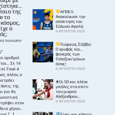
χίστηκε…
παιο της
ΑΠΟΕΛ:
e το
Ανακοίνωσε την
απόκτηση του
 κόσμος,
Σόλωνα Αγγελή
ίχε ο
6 ΑΥΓΟΎΣΤΟΥ 2026
ός;
ΙΟΣ ΠΟΛΥΔΏΡΟΥ
Γεώργιος Σάββα:
Ο κρυφός και…
5″
φανερός των
ι αριθμοί
Γαλαζοκιτρίνων
κτοι… Σε 14
άσος!
πί Final-4
6 ΑΥΓΟΎΣΤΟΥ 2026
ες πλέον, ο
μετράει
⛹️Οι 50 και πλέον
τήσεις της
μπάλες στο σπίτι
αι για 4η
του μικρού
Αλέξανδρου…
γωνιστική
6 ΑΥΓΟΎΣΤΟΥ 2026
στρέφει στον
δεια χέρια…
μως […]
Είναι και κάποια