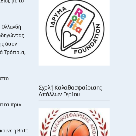
αθώς με το
η Ολλανδή
 οδηγώντας
ης όσον
ά Τρόπαια,
 στο
Σχολή Καλαθοσφαίρισης
Απόλλων Γερίου
επτα πριν
ρινε η Britt