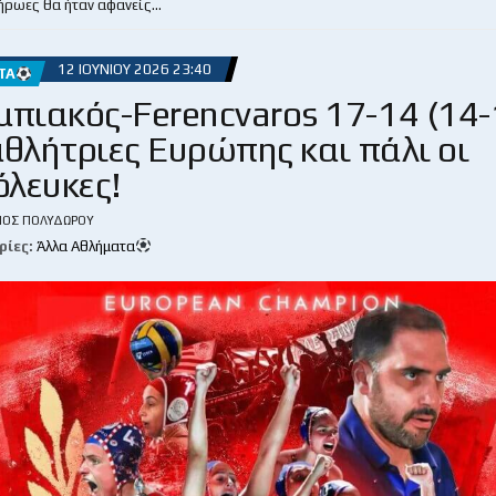
 ήρωες θα ήταν αφανείς…
12 ΙΟΥΝΊΟΥ 2026 23:40
ΤΑ
πιακός-Ferencvaros 17-14 (14-
λήτριες Ευρώπης και πάλι οι
λευκες!
ΙΟΣ ΠΟΛΥΔΏΡΟΥ
ρίες:
Άλλα Αθλήματα