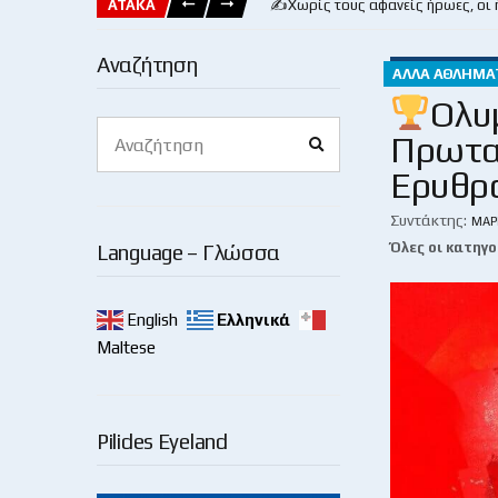
ΑΤΑΚΑ
✍️Χωρίς τους αφανείς ήρωες, οι
Αναζήτηση
ΆΛΛΑ ΑΘΛΉΜΑ
Ολυμ
Search
Πρωταθ
Search
for:
Ερυθρό
Συντάκτης:
ΜΆΡ
Όλες οι κατηγο
Language – Γλώσσα
English
Ελληνικά
Maltese
Pilides Eyeland