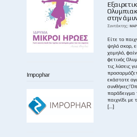
Εξαιρετι
Ολυμπιακ
στην άμυν
Συντάκτης:
ΜΆΡ
Είτε το παιχ
ψηλό σκορ, ε
χαμηλό, φαίν
φετινός Ολυμ
τις λύσεις γι
προσαρμόζετ
Impophar
εκάστοτε αγ
συνθήκες! Ό
παράδειγμα 
παιχνίδι με 
[…]