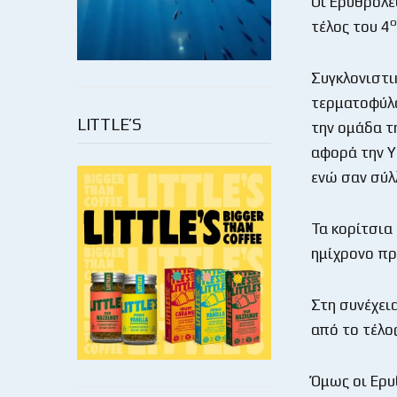
Οι Ερυθρόλε
ο
τέλος του 4
Συγκλονιστικ
τερματοφύλα
LITTLE’S
την ομάδα τ
αφορά την Υ
ενώ σαν σύλ
Τα κορίτσια
ημίχρονο πρ
Στη συνέχει
από το τέλο
Όμως οι Ερυθ