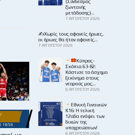
(Σύνδεσμος
ζωντανής
μετάδοσης)…
7 ΑΥΓΟΎΣΤΟΥ 2026
✍️Χωρίς τους αφανείς ήρωες,
οι ήρωες θα ήταν αφανείς…
7 ΑΥΓΟΎΣΤΟΥ 2026
Κύπρος-
Σκόπια 63-82:
Κόστισε το άσχημο
ξεκίνημα στους
νεαρούς μας…
6 ΑΥΓΟΎΣΤΟΥ 2026
Εθνική Γυναικών
Κ16: Η τελική
/
12αδα ενόψει των
δικών της
5 18:56
υποχρεώσεων!
σερί με
6 ΑΥΓΟΎΣΤΟΥ 2026