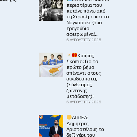
περιστέρια που
πετάνε πάνω από
τη Χιροσίμα και το
Ναγκασάκι (δυο
τραγούδια
αφιερωμένα)…
6 ΑΥΓΟΎΣΤΟΥ 2026
Κύπρος-
Σκόπια: Για το
πρώτο βήμα
απέναντι στους
οικοδεσπότες
(Σύνδεσμος
ζωντανής
μετάδοσης)!
6 ΑΥΓΟΎΣΤΟΥ 2026
ΑΠΟΕΛ:
Δημήτρης
Αριστοτέλους το
δεξί χέρι του