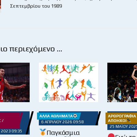
Σεπτεμβρίου του 1989
ο περιεχόμενο …
ΆΛΛΑ ΑΘΛΉΜΑΤΑ
ΑΡΘΡΟΓΡΑΦΊΑ 
 /
ΑΠΌΗΧΟΙ
6 ΑΠΡΙΛΊΟΥ 2026 09:58
25 ΜΑΪ́ΟΥ 202
Παγκόσμια
 2023 09:35
Ενώ το 