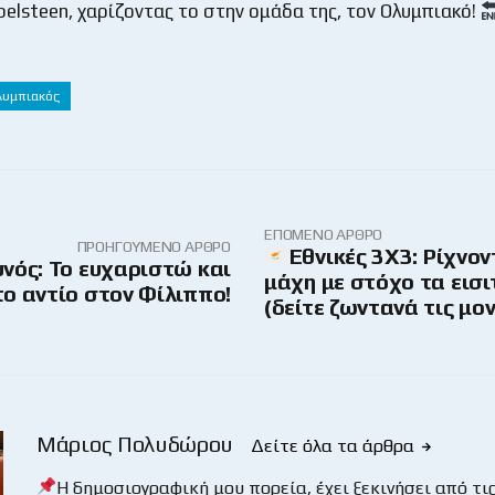
belsteen, χαρίζοντας το στην ομάδα της, τον Ολυμπιακό!
λυμπιακός
ΕΠΌΜΕΝΟ ΆΡΘΡΟ
ΠΡΟΗΓΟΎΜΕΝΟ ΆΡΘΡΟ
Εθνικές 3Χ3: Ρίχνον
νός: Το ευχαριστώ και
μάχη με στόχο τα εισι
το αντίο στον Φίλιππο!
(δείτε ζωντανά τις μο
Μάριος Πολυδώρου
Δείτε όλα τα άρθρα
Η δημοσιογραφική μου πορεία, έχει ξεκινήσει από τις