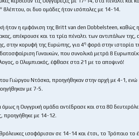
υκες κέρδισαν τις Ουγγαρέζες με 17-14, στα πέναλτι και κ
υ
8λέπτου, οι δυο ομάδες ήταν ισόπαλες με 14-14.
ή ήταν η εμφάνιση της Britt van den Dobbelsteen, καθώς 
κας, απέκρουσε και τα τρία πέναλτι των αντιπάλων της,
η
ης, στην κορυφή της Ευρώπης, για 4
φορά στην ιστορία τ
δατοσφαίριση Γυναικών, που συνολικά μετρά 8 Ευρωπαϊκ
λογος, ο Ολυμπιακός, έφθασε στα 21 με το αποψινό!
 του Γιώργου Ντόσκα, προηγήθηκαν στην αρχή με 4-1, ενώ
οηγήθηκαν με 7-5.
α όμως η Ουγγρική ομάδα αντέδρασε και στα 80 δευτερόλ
ς, προηγήθηκε με 14-12.
ρόλευκες ισοφάρισαν σε 14-14 και έτσι, το Τρόπαιο το έκ