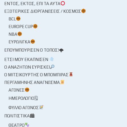
ΕΝΤΌΣ, ΕΚΤΌΣ, ΕΠΊ ΤΑ ΑΥΤΆ
ΕΞΩΤΕΡΙΚΈΣ ΔΙΟΡΓΑΝΏΣΕΙΣ / ΚΌΣΜΟΣ
BCL
EUROPE CUP
NBA
ΕΥΡΩΛΊΓΚΑ
ΕΠΟΥΜΠΟΎΡΙΣΕΝ Ο ΤΌΠΟΣ!🌩
ΈΤΣΙ ΜΟΥ ΕΚΆΠΝΙΣΕΝ
Ο ΑΝΑΖΗΤΏΝ ΕΥΡΊΣΚΕΙ
Ο ΜΙΤΣΙΚΟΥΡΤΉΣ Ο ΜΠΌΜΠΙΡΑΣ
ΠΕΡΓΑΜΗΝΉΣ ΑΝΆΓΝΩΣΜΑ
ΑΓΏΝΕΣ
ΗΜΕΡΟΛΌΓΙΟ🗓
ΦΎΛΛΟ ΑΓΏΝΟΣ
ΠΟΛΙΤΙΣΤΙΚΆ🏙
ΘΈΑΤΡΟ