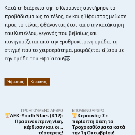
Κατά τη διάρκεια της, ο Κεραυνός συντήρησε το
προβάδισμα ως το τέλος, αν και η Ήφαιστος μείωσε
προς το τέλος, φθάνοντας έτσι και στην κατάκτηση
του Κυπέλλου, γεγονός που βεβαίως και
πανηγυρίζεται από την Ερυθροκίτρινη ομάδα, τη
στιγμή που το χειροκρότημα, μοιράζεται εξίσου με
την ομάδα του Ηφαίστου!
Ήφαιστος
Κεραυνός
ΠΡΟΗΓΟΎΜΕΝΟ ΆΡΘΡΟ
ΕΠΌΜΕΝΟ ΆΡΘΡΟ
AEK-Youth Stars (K12):
Κεραυνός: Σε
Πρασινοκίτρινη νίκη,
περίοπτη θέση τα
κέρδισαν και οι…
Τροχοκαθίσματα κατά
τέσσερεις!
την 1η Οκτωβρίου!