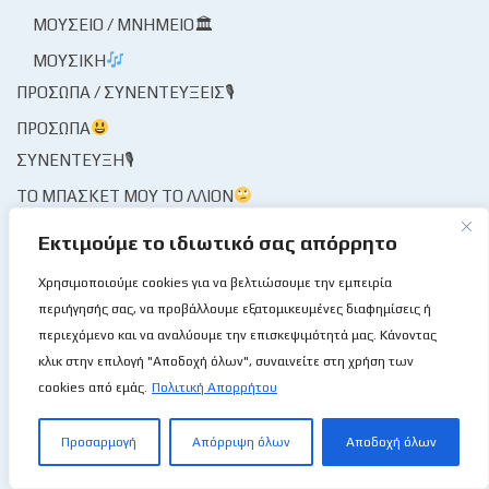
ΜΟΥΣΕΊΟ / ΜΝΗΜΕΊΟ🏛
ΜΟΥΣΙΚΉ
ΠΡΌΣΩΠΑ / ΣΥΝΕΝΤΕΎΞΕΙΣ🎙
ΠΡΌΣΩΠΑ
ΣΥΝΈΝΤΕΥΞΗ🎙
ΤΟ ΜΠΆΣΚΕΤ ΜΟΥ ΤΟ ΛΛΊΟΝ
ΦΑΚΌΣ / ΜΑΓΝΗΤΟΣΚΌΠΙΟ
Εκτιμούμε το ιδιωτικό σας απόρρητο
ΦΟΡΕΊΣ ΑΘΛΗΤΙΣΜΟΎ
ΦΟΡΕΊΣ ΚΑΛΑΘΌΣΦΑΙΡΑΣ
Χρησιμοποιούμε cookies για να βελτιώσουμε την εμπειρία
περιήγησής σας, να προβάλλουμε εξατομικευμένες διαφημίσεις ή
ΔΙΑΙΤΗΣΊΑ
περιεχόμενο και να αναλύουμε την επισκεψιμότητά μας. Κάνοντας
ΚΟΜΙΣΆΡΙΟΙ
κλικ στην επιλογή "Αποδοχή όλων", συναινείτε στη χρήση των
ΚΡΙΤΈΣ
cookies από εμάς.
Πολιτική Απορρήτου
ΣΤΑΤΙΣΤΙΚΉ ΥΠΗΡΕΣΊΑ
ΧΡΟΝΟΓΡΆΦΗΜΑ
Προσαρμογή
Απόρριψη όλων
Αποδοχή όλων
ΨΊΘΥΡΟΙ