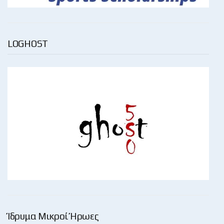
LOGHOST
Ίδρυμα Μικροί Ήρωες