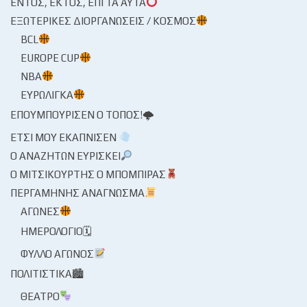
ΕΝΤΌΣ, ΕΚΤΌΣ, ΕΠΊ ΤΑ ΑΥΤΆ
ΕΞΩΤΕΡΙΚΈΣ ΔΙΟΡΓΑΝΏΣΕΙΣ / ΚΌΣΜΟΣ
BCL
EUROPE CUP
NBA
ΕΥΡΩΛΊΓΚΑ
ΕΠΟΥΜΠΟΎΡΙΣΕΝ Ο ΤΌΠΟΣ!🌩
ΈΤΣΙ ΜΟΥ ΕΚΆΠΝΙΣΕΝ
Ο ΑΝΑΖΗΤΏΝ ΕΥΡΊΣΚΕΙ
Ο ΜΙΤΣΙΚΟΥΡΤΉΣ Ο ΜΠΌΜΠΙΡΑΣ
ΠΕΡΓΑΜΗΝΉΣ ΑΝΆΓΝΩΣΜΑ
ΑΓΏΝΕΣ
ΗΜΕΡΟΛΌΓΙΟ🗓
ΦΎΛΛΟ ΑΓΏΝΟΣ
ΠΟΛΙΤΙΣΤΙΚΆ🏙
ΘΈΑΤΡΟ