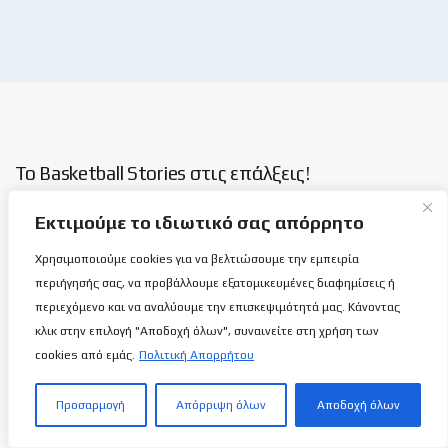
Το Basketball Stories στις επάλξεις!
Εκτιμούμε το ιδιωτικό σας απόρρητο
Μια νέα ιστοσελίδα εμφανίζεται σήμερα μπροστά στις οθόνες
σας, η basketballstoriescy.com.
Χρησιμοποιούμε cookies για να βελτιώσουμε την εμπειρία
περιήγησής σας, να προβάλλουμε εξατομικευμένες διαφημίσεις ή
περιεχόμενο και να αναλύουμε την επισκεψιμότητά μας. Κάνοντας
Κανένα μα κανένα κείμενο σε αυτήν την ιστοσελίδα, δεν
κλικ στην επιλογή "Αποδοχή όλων", συναινείτε στη χρήση των
θα είναι
ανώνυμο!
cookies από εμάς.
Πολιτική Απορρήτου
καλαθόσφαιρα | ιστορία | πνεύμα | πολιτεία
Προσαρμογή
Απόρριψη όλων
Αποδοχή όλων
Τελευταία άρθρα