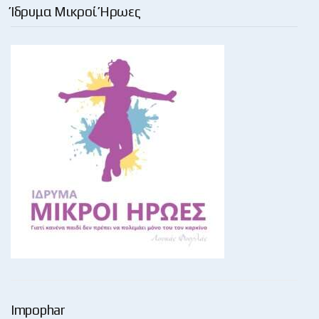
Ίδρυμα Μικροί Ήρωες
Impophar