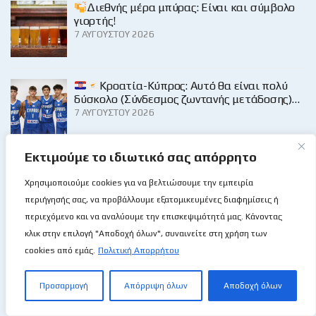
Διεθνής μέρα μπύρας: Είναι και σύμβολο
γιορτής!
7 ΑΥΓΟΎΣΤΟΥ 2026
Κροατία-Κύπρος: Αυτό θα είναι πολύ
δύσκολο (Σύνδεσμος ζωντανής μετάδοσης)…
7 ΑΥΓΟΎΣΤΟΥ 2026
Εκτιμούμε το ιδιωτικό σας απόρρητο
✍️Χωρίς τους αφανείς ήρωες, οι ήρωες θα ήταν αφανείς…
7 ΑΥΓΟΎΣΤΟΥ 2026
Χρησιμοποιούμε cookies για να βελτιώσουμε την εμπειρία
περιήγησής σας, να προβάλλουμε εξατομικευμένες διαφημίσεις ή
περιεχόμενο και να αναλύουμε την επισκεψιμότητά μας. Κάνοντας
Κατηγορίες
κλικ στην επιλογή "Αποδοχή όλων", συναινείτε στη χρήση των
cookies από εμάς.
Πολιτική Απορρήτου
LIGHT MEMORIES
Προσαρμογή
Απόρριψη όλων
Αποδοχή όλων
ΆΛΛΑ ΑΘΛΉΜΑΤΑ
ΑΤΟΜΙΚΆ ΑΘΛΉΜΑΤΑ