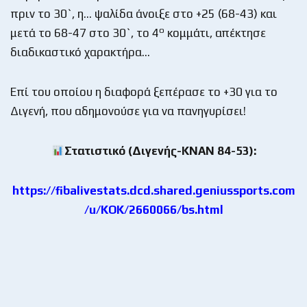
πριν το 30`, η… ψαλίδα άνοιξε στο +25 (68-43) και
ο
μετά το 68-47 στο 30`, το 4
κομμάτι, απέκτησε
διαδικαστικό χαρακτήρα…
Επί του οποίου η διαφορά ξεπέρασε το +30 για το
Διγενή, που αδημονούσε για να πανηγυρίσει!
Στατιστικό (Διγενής-ΚΝΑΝ 84-53):
https://fibalivestats.dcd.shared.geniussports.com
/u/KOK/2660066/bs.html