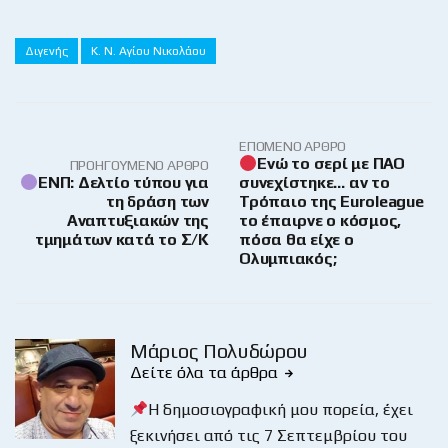
Διγενής
Κ. Ν. Αγίου Νικολάου
ΕΠΌΜΕΝΟ ΆΡΘΡΟ
Ενώ το σερί με ΠΑΟ
ΠΡΟΗΓΟΎΜΕΝΟ ΆΡΘΡΟ
ΕΝΠ: Δελτίο τύπου για
συνεχίστηκε… αν το
τη δράση των
Τρόπαιο της Euroleague
Αναπτυξιακών της
το έπαιρνε ο κόσμος,
τμημάτων κατά το Σ/Κ
πόσα θα είχε ο
Ολυμπιακός;
Μάριος Πολυδώρου
Δείτε όλα τα άρθρα
Η δημοσιογραφική μου πορεία, έχει
ξεκινήσει από τις 7 Σεπτεμβρίου του