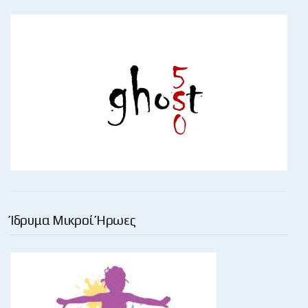
Ίδρυμα Μικροί Ήρωες