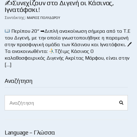
✍Συνεχίζουν στο Διγενή οι Κάσινος,
Ιγνατόφσκι!
Συντάκτης:
ΜΆΡΙΟΣ ΠΟΛΥΔΏΡΟΥ
Περίπου 20“ ➡Διπλή ανακοίνωση σήμερα από το Τ.Ε
του Διγενή, με την οποία γνωστοποιήθηκε η παραμονή
στην προσφυγική ομάδα των Κάσινου και Ιγνατόφσκι. 🖊
Τα ανακοινωθέντα:
Τζέιμς Κάσινος Ο
καλαθοσφαιρικός Διγενής Ακρίτας Μόρφου, είναι στην
[…]
Αναζήτηση
Search
Search
for:
Language – Γλώσσα