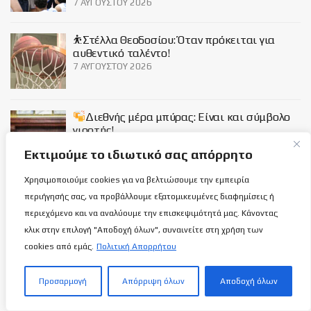
7 ΑΥΓΟΎΣΤΟΥ 2026
⛹️Στέλλα Θεοδοσίου: Όταν πρόκειται για
αυθεντικό ταλέντο!
7 ΑΥΓΟΎΣΤΟΥ 2026
Διεθνής μέρα μπύρας: Είναι και σύμβολο
γιορτής!
7 ΑΥΓΟΎΣΤΟΥ 2026
Εκτιμούμε το ιδιωτικό σας απόρρητο
Χρησιμοποιούμε cookies για να βελτιώσουμε την εμπειρία
Social
περιήγησής σας, να προβάλλουμε εξατομικευμένες διαφημίσεις ή
περιεχόμενο και να αναλύουμε την επισκεψιμότητά μας. Κάνοντας
κλικ στην επιλογή "Αποδοχή όλων", συναινείτε στη χρήση των
cookies από εμάς.
Πολιτική Απορρήτου
Προσαρμογή
Απόρριψη όλων
Αποδοχή όλων
Σχετικά με εμάς