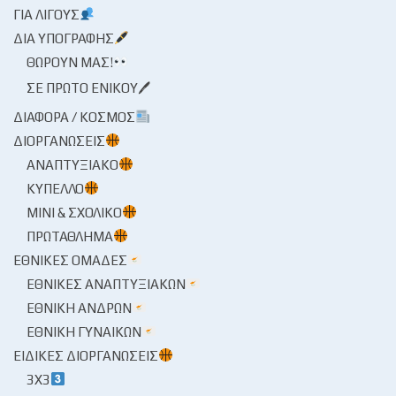
ΓΙΑ ΛΊΓΟΥΣ
ΔΙΑ ΥΠΟΓΡΑΦΉΣ
ΘΩΡΟΎΝ ΜΑΣ!
ΣΕ ΠΡΏΤΟ ΕΝΙΚΟΎ🖊
ΔΙΆΦΟΡΑ / ΚΌΣΜΟΣ
ΔΙΟΡΓΑΝΏΣΕΙΣ
ΑΝΑΠΤΥΞΙΑΚΌ
ΚΎΠΕΛΛΟ
ΜΊΝΙ & ΣΧΟΛΙΚΌ
ΠΡΩΤΆΘΛΗΜΑ
ΕΘΝΙΚΈΣ ΟΜΆΔΕΣ
ΕΘΝΙΚΈΣ ΑΝΑΠΤΥΞΙΑΚΏΝ
ΕΘΝΙΚΉ ΑΝΔΡΏΝ
ΕΘΝΙΚΉ ΓΥΝΑΙΚΏΝ
ΕΙΔΙΚΈΣ ΔΙΟΡΓΑΝΏΣΕΙΣ
3X3