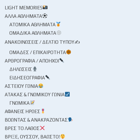
LIGHT MEMORIES
ΆΛΛΑ ΑΘΛΉΜΑΤΑ
ΑΤΟΜΙΚΆ ΑΘΛΉΜΑΤΑ
ΟΜΑΔΙΚΆ ΑΘΛΉΜΑΤΑ
ΑΝΑΚΟΙΝΏΣΕΙΣ / ΔΕΛΤΊΟ ΤΎΠΟΥ✍
ΟΜΆΔΕΣ / ΕΠΙΚΑΙΡΌΤΗΤΑ
ΑΡΘΡΟΓΡΑΦΊΑ / ΑΠΌΗΧΟΙ
ΔΗΛΏΣΕΙΣ
ΕΙΔΗΣΕΟΓΡΑΦΊΑ
ΑΣΤΕΊΟΥ ΓΩΝΊΑ
ΑΤΆΚΑΣ & ΓΝΩΜΙΚΟΎ ΓΩΝΊΑ
ΓΝΩΜΙΚΆ
ΑΦΑΝΕΊΣ ΉΡΩΕΣ
ΒΟΏΝΤΑΣ & ΑΝΑΚΡΆΖΟΝΤΑΣ
ΒΡΕΣ ΤΟ ΛΆΘΟΣ
ΒΡΊΞΕ, ΟΎΣΣΟΥ, ΒΆΩΣΤΟ!