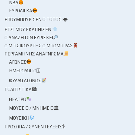
NBA
ΕΥΡΩΛΊΓΚΑ
ΕΠΟΥΜΠΟΎΡΙΣΕΝ Ο ΤΌΠΟΣ!🌩
ΈΤΣΙ ΜΟΥ ΕΚΆΠΝΙΣΕΝ
Ο ΑΝΑΖΗΤΏΝ ΕΥΡΊΣΚΕΙ
Ο ΜΙΤΣΙΚΟΥΡΤΉΣ Ο ΜΠΌΜΠΙΡΑΣ
ΠΕΡΓΑΜΗΝΉΣ ΑΝΆΓΝΩΣΜΑ
ΑΓΏΝΕΣ
ΗΜΕΡΟΛΌΓΙΟ🗓
ΦΎΛΛΟ ΑΓΏΝΟΣ
ΠΟΛΙΤΙΣΤΙΚΆ🏙
ΘΈΑΤΡΟ
ΜΟΥΣΕΊΟ / ΜΝΗΜΕΊΟ🏛
ΜΟΥΣΙΚΉ
ΠΡΌΣΩΠΑ / ΣΥΝΕΝΤΕΎΞΕΙΣ🎙