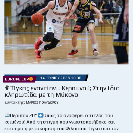
14 ΙΟΥΝΊΟΥ 2026 10:08
EUROPE CUP
⛹️Τίγκας εναντίον… Κεραυνού; Στην ίδια
κληρωτίδα με τη Μύκονο!
Συντάκτης:
ΜΆΡΙΟΣ ΠΟΛΥΔΏΡΟΥ
Περίπου 20“
Όπως το αναφέρει ο τίτλος του
κειμένου! Από τη στιγμή που γνωστοποιήθηκε και
επίσημα η μετακόμιση του Φιλίππου Τίγκα από τον