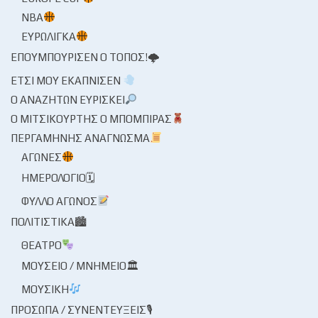
NBA
ΕΥΡΩΛΊΓΚΑ
ΕΠΟΥΜΠΟΎΡΙΣΕΝ Ο ΤΌΠΟΣ!🌩
ΈΤΣΙ ΜΟΥ ΕΚΆΠΝΙΣΕΝ
Ο ΑΝΑΖΗΤΏΝ ΕΥΡΊΣΚΕΙ
Ο ΜΙΤΣΙΚΟΥΡΤΉΣ Ο ΜΠΌΜΠΙΡΑΣ
ΠΕΡΓΑΜΗΝΉΣ ΑΝΆΓΝΩΣΜΑ
ΑΓΏΝΕΣ
ΗΜΕΡΟΛΌΓΙΟ🗓
ΦΎΛΛΟ ΑΓΏΝΟΣ
ΠΟΛΙΤΙΣΤΙΚΆ🏙
ΘΈΑΤΡΟ
ΜΟΥΣΕΊΟ / ΜΝΗΜΕΊΟ🏛
ΜΟΥΣΙΚΉ
ΠΡΌΣΩΠΑ / ΣΥΝΕΝΤΕΎΞΕΙΣ🎙