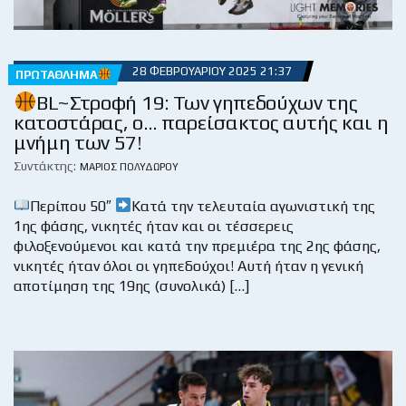
28 ΦΕΒΡΟΥΑΡΊΟΥ 2025 21:37
ΠΡΩΤΆΘΛΗΜΑ
BL~Στροφή 19: Των γηπεδούχων της
κατοστάρας, ο… παρείσακτος αυτής και η
μνήμη των 57!
Συντάκτης:
ΜΆΡΙΟΣ ΠΟΛΥΔΏΡΟΥ
Περίπου 50″
Κατά την τελευταία αγωνιστική της
1ης φάσης, νικητές ήταν και οι τέσσερεις
φιλοξενούμενοι και κατά την πρεμιέρα της 2ης φάσης,
νικητές ήταν όλοι οι γηπεδούχοι! Αυτή ήταν η γενική
αποτίμηση της 19ης (συνολικά) […]