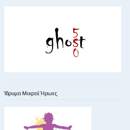
Ίδρυμα Μικροί Ήρωες