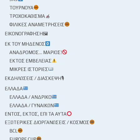
ΤΟΥΡΝΟΥΆ
ΤΡΟΧΟΚΆΘΙΣΜΑ
ΦΙΛΙΚΈΣ ΑΝΑΜΕΤΡΉΣΕΙΣ
ΕΙΚΟΝΟΓΡΆΦΗΣΗ🖼
ΕΚ ΤΟΥ ΜΗΔΕΝΌΣ
ΑΝΆΔΡΟΜΟΣ… ΜΆΡΙΟΣ!
ΕΚΤΌΣ ΕΜΒΈΛΕΙΑΣ
ΜΙΚΡΈΣ ΙΣΤΟΡΊΕΣ
ΕΚΔΗΛΏΣΕΙΣ / ΔΙΆΣΚΕΨΗ🎙
ΕΛΛΆΔΑ
ΕΛΛΆΔΑ / ΑΝΔΡΙΚΌ
ΕΛΛΆΔΑ / ΓΥΝΑΙΚΏΝ
ΕΝΤΌΣ, ΕΚΤΌΣ, ΕΠΊ ΤΑ ΑΥΤΆ
ΕΞΩΤΕΡΙΚΈΣ ΔΙΟΡΓΑΝΏΣΕΙΣ / ΚΌΣΜΟΣ
BCL
EUROPE CUP