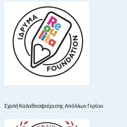
Σχολή Καλαθοσφαίρισης Απόλλων Γερίου