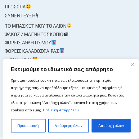
ΠΡΌΣΩΠΑ
ΣΥΝΈΝΤΕΥΞΗ🎙
ΤΟ ΜΠΆΣΚΕΤ ΜΟΥ ΤΟ ΛΛΊΟΝ
ΦΑΚΌΣ / ΜΑΓΝΗΤΟΣΚΌΠΙΟ
ΦΟΡΕΊΣ ΑΘΛΗΤΙΣΜΟΎ
ΦΟΡΕΊΣ ΚΑΛΑΘΌΣΦΑΙΡΑΣ
ΔΙΑΙΤΗΣΊΑ
ΚΟΜΙΣΆΡΙΟΙ
Εκτιμούμε το ιδιωτικό σας απόρρητο
ΚΡΙΤΈΣ
Χρησιμοποιούμε cookies για να βελτιώσουμε την εμπειρία
ΣΤΑΤΙΣΤΙΚΉ ΥΠΗΡΕΣΊΑ
περιήγησής σας, να προβάλλουμε εξατομικευμένες διαφημίσεις ή
ΧΡΟΝΟΓΡΆΦΗΜΑ
περιεχόμενο και να αναλύουμε την επισκεψιμότητά μας. Κάνοντας
ΨΊΘΥΡΟΙ
κλικ στην επιλογή "Αποδοχή όλων", συναινείτε στη χρήση των
ΩΡΑΊΑ ΜΟΥ ΚΥΡΊΑ
cookies από εμάς.
Πολιτική Απορρήτου
Προσαρμογή
Απόρριψη όλων
Αποδοχή όλων