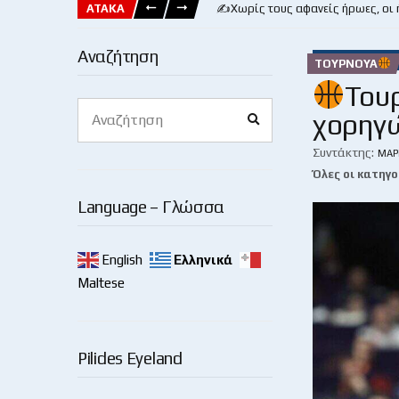
ΑΤΑΚΑ
✍️Χωρίς τους αφανείς ήρωες, οι
Αναζήτηση
ΤΟΥΡΝΟΥΆ
Του
Search
χορηγώ
Search
for:
Συντάκτης:
ΜΆΡ
Όλες οι κατηγο
Language – Γλώσσα
English
Ελληνικά
Maltese
Pilides Eyeland