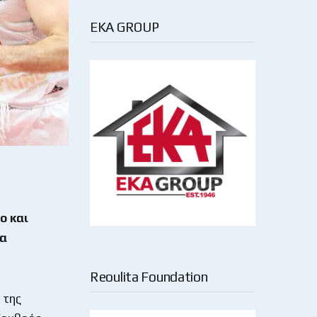
EKA GROUP
ο και
θα
Reoulita Foundation
 της