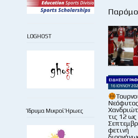
Παρόμοι
LOGHOST
ΕΙΔΗΣΕΟΓΡΑΦ
16 ΙΟΥΛΊΟΥ 20
Τουρνο
Νεόφυτο
Χανδριώτ
Ίδρυμα Μικροί Ήρωες
τις 12 ως
Σεπτεμβρ
φετινή
διοργάνω