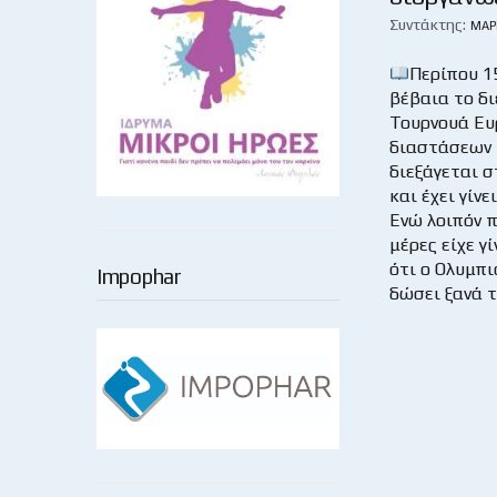
Συντάκτης:
ΜΆΡ
Περίπου 1
βέβαια το δι
Τουρνουά Ε
διαστάσεων
διεξάγεται 
και έχει γίνε
Ενώ λοιπόν π
μέρες είχε γ
ότι ο Ολυμπι
Impophar
δώσει ξανά τ