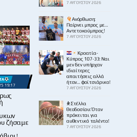
7 ΑΥΓΟΎΣΤΟΥ 2026
Ανόρθωση:
Παίρνει μπρος με…
Αντετοκούμπρος!
7 ΑΥΓΟΎΣΤΟΥ 2026
Κροατία-
Κύπρος 107-33: Ναι
μεν δεν υπήρχαν
ιδιαίτερες
απαιτήσεις αλλά
ΤΑ
ήταν… φοϊτσιάρικο!
25 19:17
7 ΑΥΓΟΎΣΤΟΥ 2026
κρως
ή
⛹️Στέλλα
Θεοδοσίου: Όταν
ευκων
πρόκειται για
αυθεντικό ταλέντο!
ου ζήσαμε
7 ΑΥΓΟΎΣΤΟΥ 2026
όβιοι!