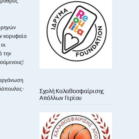
Ερυθρός
χορηγών
ην κορυφαία
 οι
ά την
νούμενους!
διοργάνωση
αδόπουλος-
Σχολή Καλαθοσφαίρισης
Απόλλων Γερίου