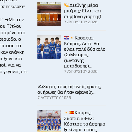
Διεθνής μέρα
ΙΟΣ ΠΟΛΥΔΏΡΟΥ
μπύρας: Είναι και
σύμβολο γιορτής!
0“ ➡Με την
7 ΑΥΓΟΎΣΤΟΥ 2026
ου Τίτλου
ρασμένη πια
Κροατία-
ερίοδο, ο
Κύπρος: Αυτό θα
έπιασε τα
είναι πολύ δύσκολο
ι καν ανάγκη
(Σύνδεσμος
ι ξανά και
ζωντανής
οί, για να
μετάδοσης)…
ο γεγονός ότι
7 ΑΥΓΟΎΣΤΟΥ 2026
✍️Χωρίς τους αφανείς ήρωες,
οι ήρωες θα ήταν αφανείς…
7 ΑΥΓΟΎΣΤΟΥ 2026
Κύπρος-
Σκόπια 63-82:
Κόστισε το άσχημο
ξεκίνημα στους