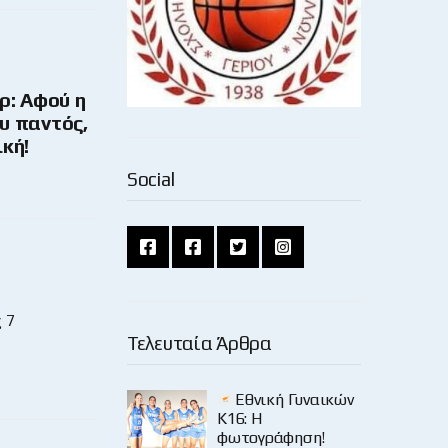
ρ: Αφού η
ου παντός,
ική!
Social
 7
Τελευταία Άρθρα
Εθνική Γυναικών
Κ16: Η
φωτογράφηση!