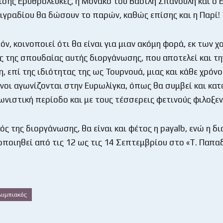
σης Ερυθρόλευκες, η Μονακό του Βασίλη Σπανούλη και ο 
ιγραδίου θα δώσουν το παρών, καθώς επίσης και η Παρί!
όν, κοινοποιεί ότι θα είναι για μιαν ακόμη φορά, εκ των 
ς της σπουδαίας αυτής διοργάνωσης, που αποτελεί και τ
 επί της ιδιότητας της ως Τουρνουά, μιας και κάθε χρόνο
νοι αγωνίζονται στην Ευρωλίγκα, όπως θα συμβεί και κατ
ωνιστική περίοδο και με τους τέσσερεις φετινούς φιλοξε
ός της διοργάνωσης, θα είναι και φέτος η payalb, ενώ η 
ποιηθεί από τις 12 ως τις 14 Σεπτεμβρίου στο «Τ. Παπ
λυμπιακός