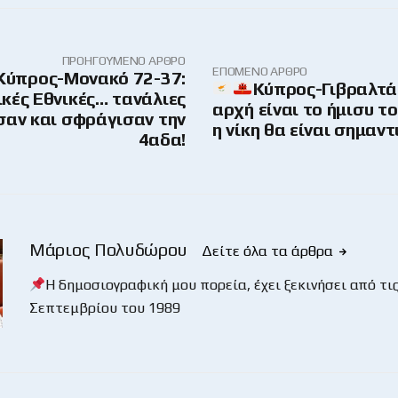
ΠΡΟΗΓΟΎΜΕΝΟ ΆΡΘΡΟ
ΕΠΌΜΕΝΟ ΆΡΘΡΟ
Κύπρος-Μονακό 72-37:
Κύπρος-Γιβραλτά
κές Εθνικές… τανάλιες
αρχή είναι το ήμισυ τ
αν και σφράγισαν την
η νίκη θα είναι σημαντ
4αδα!
Μάριος Πολυδώρου
Δείτε όλα τα άρθρα
Η δημοσιογραφική μου πορεία, έχει ξεκινήσει από τις
Σεπτεμβρίου του 1989