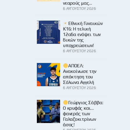
νεαρούς μας…
6 ΑΥΓΟΎΣΤΟΥ 2026
Εθνική Γυναικών
Κ16: Η τελική
12αδα ενόψει των
δικών της
υποχρεώσεων!
6 ΑΥΓΟΎΣΤΟΥ 2026
ΑΠΟΕΛ:
Ανακοίνωσε την
απόκτηση του
Σόλωνα Αγγελή
6 ΑΥΓΟΎΣΤΟΥ 2026
Γεώργιος Σάββα:
Ο κρυφός και…
φανερός των
Γαλαζοκιτρίνων
άσος!