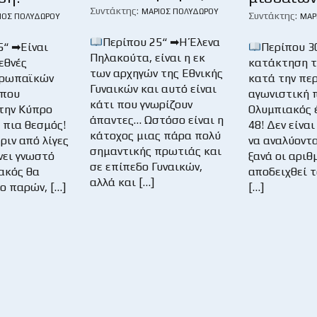
Συντάκτης:
ΜΆΡΙΟΣ ΠΟΛΥΔΏΡΟΥ
Συντάκτης:
ΙΟΣ ΠΟΛΥΔΏΡΟΥ
ΜΆΡ
Περίπου 25“ ➡Η Έλενα
5“ ➡Είναι
Περίπου 3
Πηλακούτα, είναι η εκ
εθνές
κατάκτηση τ
των αρχηγών της Εθνικής
υρωπαϊκών
κατά την πε
Γυναικών και αυτό είναι
 που
αγωνιστική π
κάτι που γνωρίζουν
στην Κύπρο
Ολυμπιακός 
άπαντες… Ωστόσο είναι η
ι πια θεσμός!
48! Δεν είνα
κάτοχος μιας πάρα πολύ
ριν από λίγες
να αναλύοντα
σημαντικής πρωτιάς και
ίνει γνωστό
ξανά οι αριθμ
σε επίπεδο Γυναικών,
ακός θα
αποδειχθεί τ
αλλά και […]
ο παρών, […]
[…]