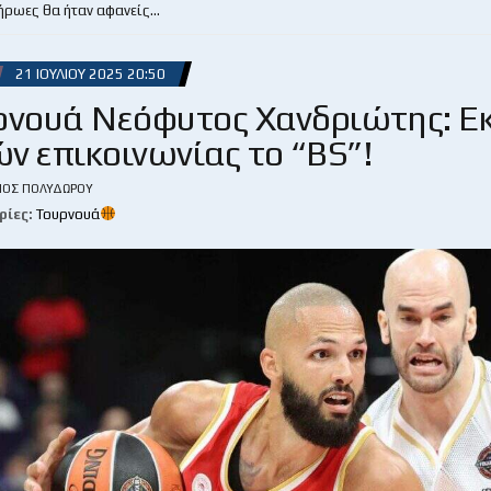
 ήρωες θα ήταν αφανείς…
21 ΙΟΥΛΊΟΥ 2025 20:50
ρνουά Νεόφυτος Χανδριώτης: Ε
ν επικοινωνίας το “BS”!
ΙΟΣ ΠΟΛΥΔΏΡΟΥ
ρίες:
Τουρνουά