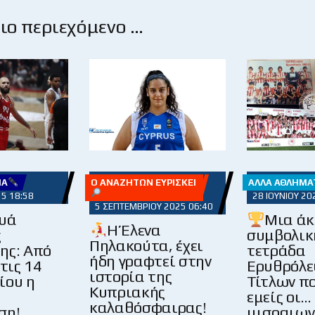
ο περιεχόμενο …
ΊΑ
Ο ΑΝΑΖΗΤΏΝ ΕΥΡΊΣΚΕΙ
ΆΛΛΑ ΑΘΛΉΜΑ
25 18:58
28 ΙΟΥΝΊΟΥ 20
5 ΣΕΠΤΕΜΒΡΊΟΥ 2025 06:40
υά
Μια ά
Η Έλενα
ς
συμβολικ
Πηλακούτα, έχει
ης: Από
τετράδα
ήδη γραφτεί στην
 τις 14
Ερυθρόλ
ιστορία της
ίου η
Τίτλων π
Κυπριακής
εμείς οι…
καλαθόσφαιρας!
ση!
μισοαιων