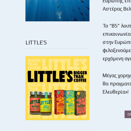
Ευρώπης επί
Αστέρας Βελ
Το “BS” λοιπ
επικοινωνία
LITTLE’S
στην Ευρώπη,
φιλοξενούμε
ερχόμενη αγ
Μέγας χορηγ
θα πραγματο
Ελευθερία»!
Ο