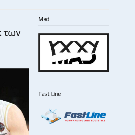
Mad
κ των
Fast Line