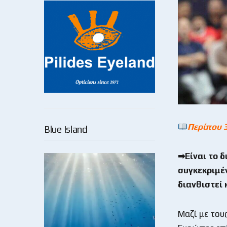
Περίπου 
Blue Island
➡Είναι το δ
συγκεκριμέ
διανθιστεί 
Μαζί με του