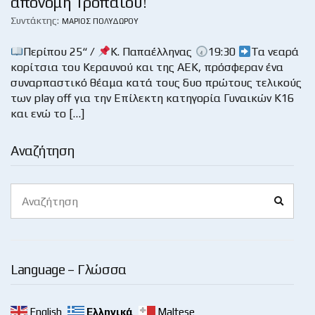
απονομή Τροπαίου!
Συντάκτης:
ΜΆΡΙΟΣ ΠΟΛΥΔΏΡΟΥ
Περίπου 25“ /
Κ. Παπαέλληνας
19:30
Τα νεαρά
κορίτσια του Κεραυνού και της ΑΕΚ, πρόσφεραν ένα
συναρπαστικό θέαμα κατά τους δυο πρώτους τελικούς
των play off για την Επίλεκτη κατηγορία Γυναικών Κ16
και ενώ το […]
Αναζήτηση
Search
Search
for:
Language – Γλώσσα
English
Ελληνικά
Maltese