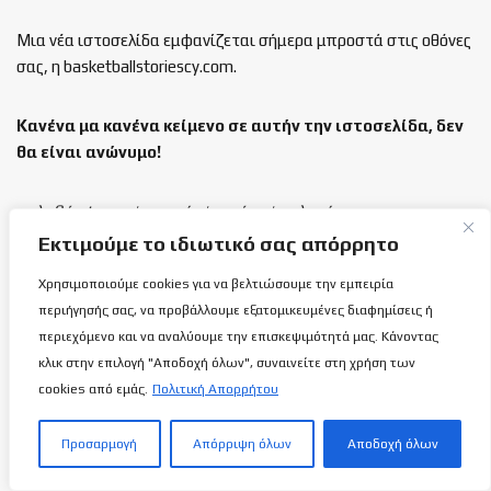
Μια νέα ιστοσελίδα εμφανίζεται σήμερα μπροστά στις οθόνες
σας, η basketballstoriescy.com.
Κανένα μα κανένα κείμενο σε αυτήν την ιστοσελίδα, δεν
θα είναι
ανώνυμο!
καλαθόσφαιρα | ιστορία | πνεύμα | πολιτεία
Εκτιμούμε το ιδιωτικό σας απόρρητο
Τελευταία άρθρα
Χρησιμοποιούμε cookies για να βελτιώσουμε την εμπειρία
περιήγησής σας, να προβάλλουμε εξατομικευμένες διαφημίσεις ή
Εθνική Γυναικών Κ16: Η φωτογράφηση!
περιεχόμενο και να αναλύουμε την επισκεψιμότητά μας. Κάνοντας
7 ΑΥΓΟΎΣΤΟΥ 2026
κλικ στην επιλογή "Αποδοχή όλων", συναινείτε στη χρήση των
cookies από εμάς.
Πολιτική Απορρήτου
Προσαρμογή
Απόρριψη όλων
Αποδοχή όλων
Ανόρθωση: Παίρνει μπρος με…
Αντετοκούμπρος!