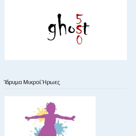
Ίδρυμα Μικροί Ήρωες