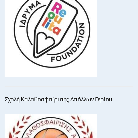
Σχολή Καλαθοσφαίρισης Απόλλων Γερίου