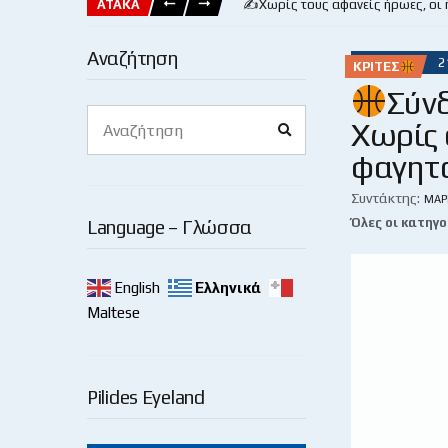
ΑΤΑΚΑ
✍️Χωρίς τους αφανείς ήρωες, οι
Αναζήτηση
2
ΚΡΙΤΈΣ
Σύν
Search
Χωρίς 
Search
for:
φαγητ
Συντάκτης:
ΜΆΡ
Όλες οι κατηγο
Language – Γλώσσα
English
Ελληνικά
Maltese
Pilides Eyeland