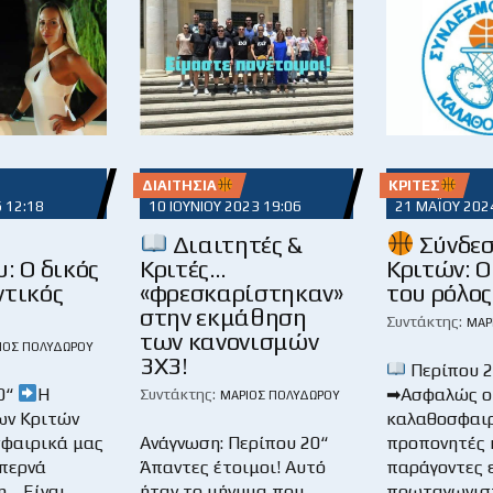
ΔΙΑΙΤΗΣΊΑ
ΚΡΙΤΈΣ
6 12:18
10 ΙΟΥΝΊΟΥ 2023 19:06
21 ΜΑΪ́ΟΥ 202
Διαιτητές &
Σύνδε
: Ο δικός
Κριτές…
Κριτών: Ο
ντικός
«φρεσκαρίστηκαν»
του ρόλος
στην εκμάθηση
Συντάκτης:
ΜΆΡ
των κανονισμών
ΙΟΣ ΠΟΛΥΔΏΡΟΥ
3Χ3!
Περίπου 2
0“
Η
➡Ασφαλώς ο
Συντάκτης:
ΜΆΡΙΟΣ ΠΟΛΥΔΏΡΟΥ
ων Κριτών
καλαθοσφαιρ
φαιρικά μας
Ανάγνωση: Περίπου 20“
προπονητές κ
περνά
Άπαντες έτοιμοι! Αυτό
παράγοντες ε
… Είναι
ήταν το μήνυμα που
πρωταγωνιστ