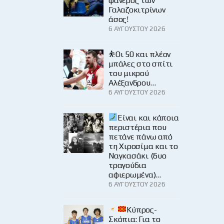
φανερός των
Γαλαζοκιτρίνων
άσος!
6 ΑΥΓΟΎΣΤΟΥ 2026
⛹️Οι 50 και πλέον
μπάλες στο σπίτι
του μικρού
Αλέξανδρου…
6 ΑΥΓΟΎΣΤΟΥ 2026
Είναι και κάποια
περιστέρια που
πετάνε πάνω από
τη Χιροσίμα και το
Ναγκασάκι (δυο
τραγούδια
αφιερωμένα)…
6 ΑΥΓΟΎΣΤΟΥ 2026
Κύπρος-
Σκόπια: Για το