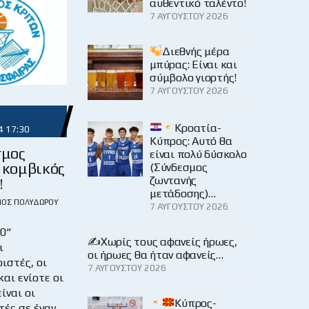
αυθεντικό ταλέντο!
7 ΑΥΓΟΎΣΤΟΥ 2026
Διεθνής μέρα
μπύρας: Είναι και
σύμβολο γιορτής!
7 ΑΥΓΟΎΣΤΟΥ 2026
Κροατία-
4 17:30
Κύπρος: Αυτό θα
σμος
είναι πολύ δύσκολο
 κομβικός
(Σύνδεσμος
ζωντανής
!
μετάδοσης)…
ΙΟΣ ΠΟΛΥΔΏΡΟΥ
7 ΑΥΓΟΎΣΤΟΥ 2026
0“
✍️Χωρίς τους αφανείς ήρωες,
ι
οι ήρωες θα ήταν αφανείς…
ιστές, οι
7 ΑΥΓΟΎΣΤΟΥ 2026
αι ενίοτε οι
ίναι οι
Κύπρος-
ές σε έναν