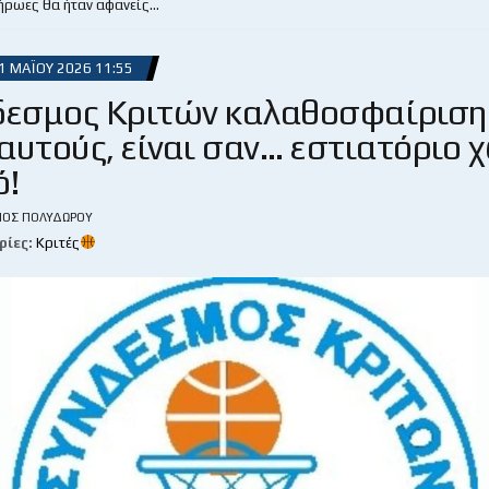
 ήρωες θα ήταν αφανείς…
1 ΜΑΪ́ΟΥ 2026 11:55
δεσμος Κριτών καλαθοσφαίριση
αυτούς, είναι σαν… εστιατόριο 
ό!
ΙΟΣ ΠΟΛΥΔΏΡΟΥ
ρίες:
Κριτές