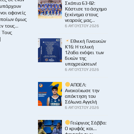
Σκόπια 63-82:
 υπάρχουν
Κόστισε το άσχημο
ενοι αφανείς
ξεκίνημα στους
οποίων όμως
νεαρούς μας…
εν τους…
6 ΑΥΓΟΎΣΤΟΥ 2026
! Τους
]
Εθνική Γυναικών
Κ16: Η τελική
12αδα ενόψει των
δικών της
υποχρεώσεων!
6 ΑΥΓΟΎΣΤΟΥ 2026
ΑΠΟΕΛ:
Ανακοίνωσε την
απόκτηση του
Σόλωνα Αγγελή
6 ΑΥΓΟΎΣΤΟΥ 2026
Γεώργιος Σάββα:
Ο κρυφός και…