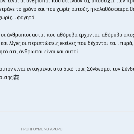
ν, είναι οι άνθρωποι που εκτελούν τις υποδείξει των π
ετράνε το χρόνο και που χωρίς αυτούς, η καλαθόσφαιρα θ
χωρίς… φαγητό!
ν οι άνθρωποι αυτοί που αθόρυβα έρχονται, αθόρυβα απ
ι και λίγες οι περιπτώσεις εκείνες που δέχονται τα… πυρά,
ητό ότι, άνθρωποι είναι και αυτοί!
λοιπόν είναι ενταγμένοι στο δικό τους Σύνδεσμο, τον Σύν
ρισης!
ΠΡΟΗΓΟΎΜΕΝΟ ΆΡΘΡΟ