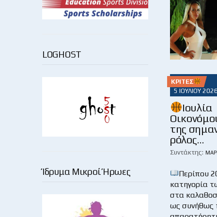
LOGHOST
ΚΡΙΤΈΣ
5 ΙΟΥΛΊΟΥ 202
Ιουλία
Οικονόμου
της σημα
ρόλος…
Συντάκτης:
ΜΆΡ
Ίδρυμα Μικροί Ήρωες
Περίπου 2
κατηγορία τ
στα καλαθοσ
ως συνήθως 
απαρατήρητη