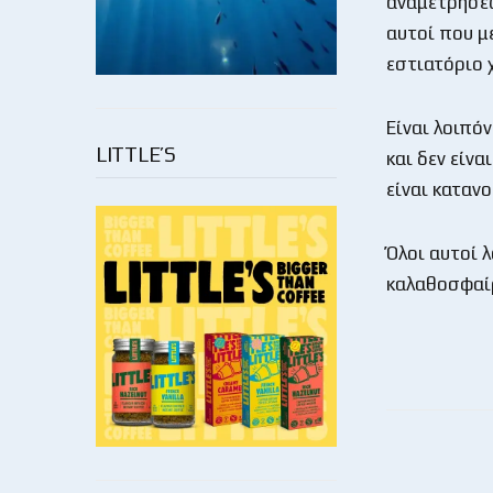
αναμετρήσεω
αυτοί που μ
εστιατόριο 
Είναι λοιπό
LITTLE’S
και δεν είνα
είναι κατανο
Όλοι αυτοί 
καλαθοσφαί