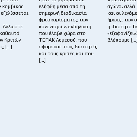
ν κομβικός
ελήφθη μέσα από τη
αγώνα, αλλά
 εξελίσσεται
σημερινή διαδικασία
και οι λεγόμ
φρεσκαρίσματος των
ήρωες, των 
… Άλλωστε
κανονισμών, εκδήλωση
η ιδιότητα δ
 καθαυτό
που έλαβε χώρα στο
«εξαφανίζει»
ν Κριτών
ΤΕΠΑΚ Λεμεσού, που
βλέπουμε […
ς […]
αφορούσε τους διαιτητές
και τους κριτές και που
[…]