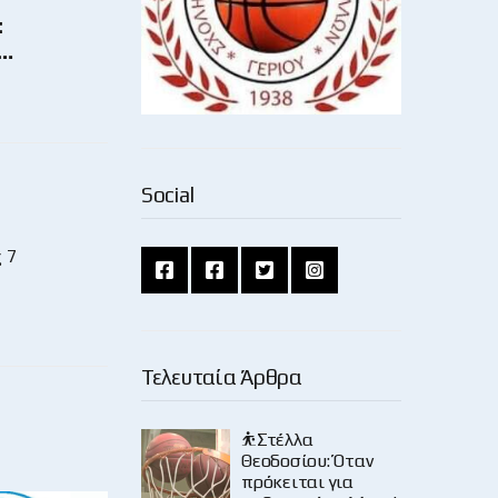
:
ς…
Social
 7
Τελευταία Άρθρα
⛹️Στέλλα
Θεοδοσίου: Όταν
πρόκειται για