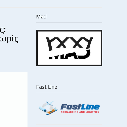
Mad
ς:
χωρίς
Fast Line