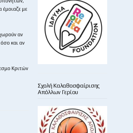
ροπονητών,
α έμοιαζε με
οχωρούν αν
 όσο και αν
δεσμο Κριτών
Σχολή Καλαθοσφαίρισης
Απόλλων Γερίου