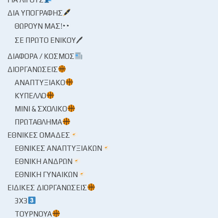
ΔΙΑ ΥΠΟΓΡΑΦΉΣ
ΘΩΡΟΎΝ ΜΑΣ!
ΣΕ ΠΡΏΤΟ ΕΝΙΚΟΎ🖊
ΔΙΆΦΟΡΑ / ΚΌΣΜΟΣ
ΔΙΟΡΓΑΝΏΣΕΙΣ
ΑΝΑΠΤΥΞΙΑΚΌ
ΚΎΠΕΛΛΟ
ΜΊΝΙ & ΣΧΟΛΙΚΌ
ΠΡΩΤΆΘΛΗΜΑ
ΕΘΝΙΚΈΣ ΟΜΆΔΕΣ
ΕΘΝΙΚΈΣ ΑΝΑΠΤΥΞΙΑΚΏΝ
ΕΘΝΙΚΉ ΑΝΔΡΏΝ
ΕΘΝΙΚΉ ΓΥΝΑΙΚΏΝ
ΕΙΔΙΚΈΣ ΔΙΟΡΓΑΝΏΣΕΙΣ
3X3
ΤΟΥΡΝΟΥΆ