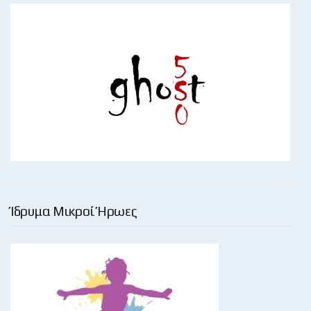
Ίδρυμα Μικροί Ήρωες