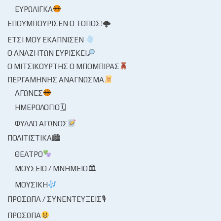
ΕΥΡΩΛΊΓΚΑ
ΕΠΟΥΜΠΟΎΡΙΣΕΝ Ο ΤΌΠΟΣ!🌩
ΈΤΣΙ ΜΟΥ ΕΚΆΠΝΙΣΕΝ
Ο ΑΝΑΖΗΤΏΝ ΕΥΡΊΣΚΕΙ
Ο ΜΙΤΣΙΚΟΥΡΤΉΣ Ο ΜΠΌΜΠΙΡΑΣ
ΠΕΡΓΑΜΗΝΉΣ ΑΝΆΓΝΩΣΜΑ
ΑΓΏΝΕΣ
ΗΜΕΡΟΛΌΓΙΟ🗓
ΦΎΛΛΟ ΑΓΏΝΟΣ
ΠΟΛΙΤΙΣΤΙΚΆ🏙
ΘΈΑΤΡΟ
ΜΟΥΣΕΊΟ / ΜΝΗΜΕΊΟ🏛
ΜΟΥΣΙΚΉ
ΠΡΌΣΩΠΑ / ΣΥΝΕΝΤΕΎΞΕΙΣ🎙
ΠΡΌΣΩΠΑ