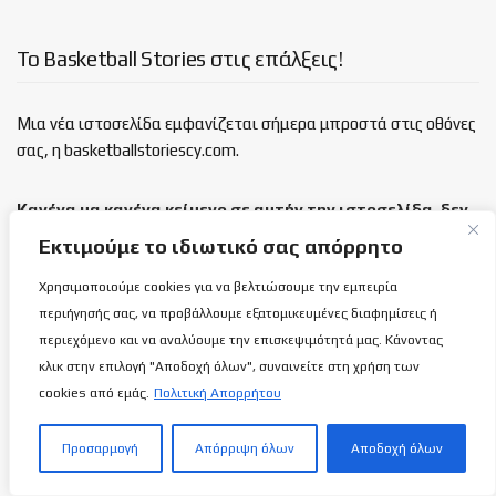
Το Basketball Stories στις επάλξεις!
Μια νέα ιστοσελίδα εμφανίζεται σήμερα μπροστά στις οθόνες
σας, η basketballstoriescy.com.
Κανένα μα κανένα κείμενο σε αυτήν την ιστοσελίδα, δεν
θα είναι
ανώνυμο!
Εκτιμούμε το ιδιωτικό σας απόρρητο
Χρησιμοποιούμε cookies για να βελτιώσουμε την εμπειρία
καλαθόσφαιρα | ιστορία | πνεύμα | πολιτεία
περιήγησής σας, να προβάλλουμε εξατομικευμένες διαφημίσεις ή
περιεχόμενο και να αναλύουμε την επισκεψιμότητά μας. Κάνοντας
Τελευταία άρθρα
κλικ στην επιλογή "Αποδοχή όλων", συναινείτε στη χρήση των
cookies από εμάς.
Πολιτική Απορρήτου
Πως ο πιλότος Σήφης Μιγάδης κατάφερε
αυτό που δεν κατάφερε κανείς στην ιστορία
Προσαρμογή
Απόρριψη όλων
Αποδοχή όλων
της αεροπλοΐας!
9 ΑΥΓΟΎΣΤΟΥ 2026