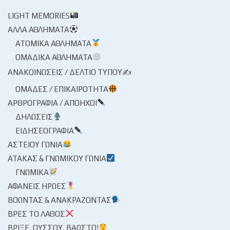
LIGHT MEMORIES
ΆΛΛΑ ΑΘΛΉΜΑΤΑ
ΑΤΟΜΙΚΆ ΑΘΛΉΜΑΤΑ
ΟΜΑΔΙΚΆ ΑΘΛΉΜΑΤΑ
ΑΝΑΚΟΙΝΏΣΕΙΣ / ΔΕΛΤΊΟ ΤΎΠΟΥ✍
ΟΜΆΔΕΣ / ΕΠΙΚΑΙΡΌΤΗΤΑ
ΑΡΘΡΟΓΡΑΦΊΑ / ΑΠΌΗΧΟΙ
ΔΗΛΏΣΕΙΣ
ΕΙΔΗΣΕΟΓΡΑΦΊΑ
ΑΣΤΕΊΟΥ ΓΩΝΊΑ
ΑΤΆΚΑΣ & ΓΝΩΜΙΚΟΎ ΓΩΝΊΑ
ΓΝΩΜΙΚΆ
ΑΦΑΝΕΊΣ ΉΡΩΕΣ
ΒΟΏΝΤΑΣ & ΑΝΑΚΡΆΖΟΝΤΑΣ
ΒΡΕΣ ΤΟ ΛΆΘΟΣ
ΒΡΊΞΕ, ΟΎΣΣΟΥ, ΒΆΩΣΤΟ!