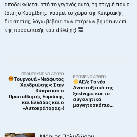
αποδεικνύεται από το γεγονός αυτό, τη στιγμή που ο
ίδιος ο Κοσμίδης… κοσμεί το χώρο της Κυπριακής
διαιτησίας, λόγω βέβαια των στέρεων βημάτων επί
της προσωπικής του εξέλιξης!
ΠΡΟΗΓΟΎΜΕΝΟ ΆΡΘΡΟ
ΕΠΌΜΕΝΟ ΆΡΘΡΟ
Τουρνουά «Νεόφυτος
ΑΕΛ: Το νέο
Χανδριώτης»: Στην
Αναπτυξιακό της
Κύπρο και ο
ξεκίνημα και το
Πρωταθλητής Ευρώπης
συγκινητικό
και Ελλάδος και ο
μαγνητοσκόπιο…
«Αυτοκράτορας»!
Μάριος Πολυδώρου