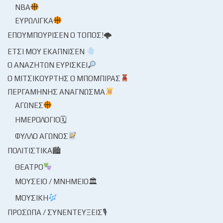
NBA
ΕΥΡΩΛΊΓΚΑ
ΕΠΟΥΜΠΟΎΡΙΣΕΝ Ο ΤΌΠΟΣ!🌩
ΈΤΣΙ ΜΟΥ ΕΚΆΠΝΙΣΕΝ
Ο ΑΝΑΖΗΤΏΝ ΕΥΡΊΣΚΕΙ
Ο ΜΙΤΣΙΚΟΥΡΤΉΣ Ο ΜΠΌΜΠΙΡΑΣ
ΠΕΡΓΑΜΗΝΉΣ ΑΝΆΓΝΩΣΜΑ
ΑΓΏΝΕΣ
ΗΜΕΡΟΛΌΓΙΟ🗓
ΦΎΛΛΟ ΑΓΏΝΟΣ
ΠΟΛΙΤΙΣΤΙΚΆ🏙
ΘΈΑΤΡΟ
ΜΟΥΣΕΊΟ / ΜΝΗΜΕΊΟ🏛
ΜΟΥΣΙΚΉ
ΠΡΌΣΩΠΑ / ΣΥΝΕΝΤΕΎΞΕΙΣ🎙