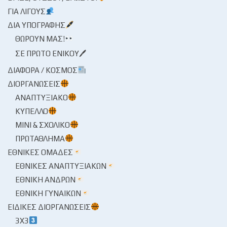
ΓΙΑ ΛΊΓΟΥΣ
ΔΙΑ ΥΠΟΓΡΑΦΉΣ
ΘΩΡΟΎΝ ΜΑΣ!
ΣΕ ΠΡΏΤΟ ΕΝΙΚΟΎ🖊
ΔΙΆΦΟΡΑ / ΚΌΣΜΟΣ
ΔΙΟΡΓΑΝΏΣΕΙΣ
ΑΝΑΠΤΥΞΙΑΚΌ
ΚΎΠΕΛΛΟ
ΜΊΝΙ & ΣΧΟΛΙΚΌ
ΠΡΩΤΆΘΛΗΜΑ
ΕΘΝΙΚΈΣ ΟΜΆΔΕΣ
ΕΘΝΙΚΈΣ ΑΝΑΠΤΥΞΙΑΚΏΝ
ΕΘΝΙΚΉ ΑΝΔΡΏΝ
ΕΘΝΙΚΉ ΓΥΝΑΙΚΏΝ
ΕΙΔΙΚΈΣ ΔΙΟΡΓΑΝΏΣΕΙΣ
3X3