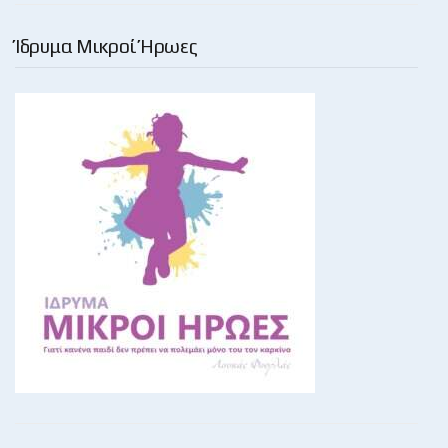
Ίδρυμα Μικροί Ήρωες