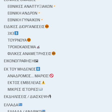
ΕΘΝΙΚΈΣ ΑΝΑΠΤΥΞΙΑΚΏΝ
ΕΘΝΙΚΉ ΑΝΔΡΏΝ
ΕΘΝΙΚΉ ΓΥΝΑΙΚΏΝ
ΕΙΔΙΚΈΣ ΔΙΟΡΓΑΝΏΣΕΙΣ
3X3
ΤΟΥΡΝΟΥΆ
ΤΡΟΧΟΚΆΘΙΣΜΑ
ΦΙΛΙΚΈΣ ΑΝΑΜΕΤΡΉΣΕΙΣ
ΕΙΚΟΝΟΓΡΆΦΗΣΗ🖼
ΕΚ ΤΟΥ ΜΗΔΕΝΌΣ
ΑΝΆΔΡΟΜΟΣ… ΜΆΡΙΟΣ!
ΕΚΤΌΣ ΕΜΒΈΛΕΙΑΣ
ΜΙΚΡΈΣ ΙΣΤΟΡΊΕΣ
ΕΚΔΗΛΏΣΕΙΣ / ΔΙΆΣΚΕΨΗ🎙
ΕΛΛΆΔΑ
ΕΛΛΆΔΑ / ΑΝΔΡΙΚΌ