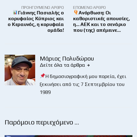
ΠΡΟΗΓΟΎΜΕΝΟ ΆΡΘΡΟ
ΕΠΌΜΕΝΟ ΆΡΘΡΟ
Γιάννης Πασιαλής ο
Ανόρθωση: Οι
κορυφαίος Κύπριος και
καθοριστικές απουσίες,
ο Κεραυνός, η κορυφαία
η… ΑΕΚ και το σενάριο
ομάδα!
που (της) απέμεινε…
Μάριος Πολυδώρου
Δείτε όλα τα άρθρα
Η δημοσιογραφική μου πορεία, έχει
ξεκινήσει από τις 7 Σεπτεμβρίου του
1989
Παρόμοιο περιεχόμενο …