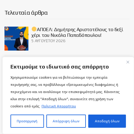
Τελευταία άρθρα
ΑΠΟΕΛ: Δημήτρης Αριστοτέλους το δεξί
χέρι του Νικόλα Παπαδόπουλου!
5 ΑΥΓΟΎΣΤΟΥ 2026
ΑΕΛ: Συνεργασία με την εταιρεία ένδυσης
Εκτιμούμε το ιδιωτικό σας απόρρητο
Spoteam Cyprus LTD!
5 ΑΥΓΟΎΣΤΟΥ 2026
Χρησιμοποιούμε cookies για να βελτιώσουμε την εμπειρία
περιήγησής σας, να προβάλλουμε εξατομικευμένες διαφημίσεις ή
περιεχόμενο και να αναλύουμε την επισκεψιμότητά μας. Κάνοντας
Η Παναγιώτα θα προπονεί τους…
κλικ στην επιλογή "Αποδοχή όλων", συναινείτε στη χρήση των
μπόμπιρες της Αφροδίτης!
cookies από εμάς.
Πολιτική Απορρήτου
5 ΑΥΓΟΎΣΤΟΥ 2026
Προσαρμογή
Απόρριψη όλων
Αποδοχή όλων
Social