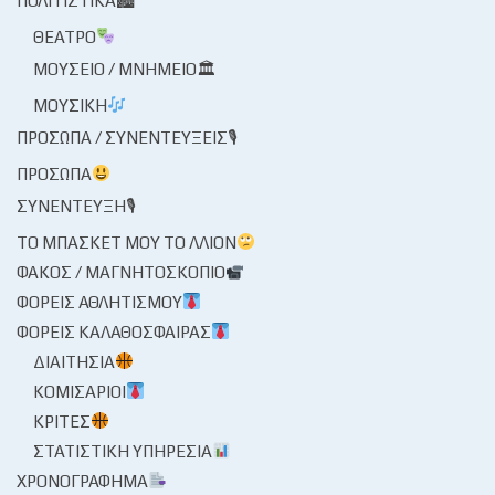
ΠΟΛΙΤΙΣΤΙΚΆ🏙
ΘΈΑΤΡΟ
ΜΟΥΣΕΊΟ / ΜΝΗΜΕΊΟ🏛
ΜΟΥΣΙΚΉ
ΠΡΌΣΩΠΑ / ΣΥΝΕΝΤΕΎΞΕΙΣ🎙
ΠΡΌΣΩΠΑ
ΣΥΝΈΝΤΕΥΞΗ🎙
ΤΟ ΜΠΆΣΚΕΤ ΜΟΥ ΤΟ ΛΛΊΟΝ
ΦΑΚΌΣ / ΜΑΓΝΗΤΟΣΚΌΠΙΟ
ΦΟΡΕΊΣ ΑΘΛΗΤΙΣΜΟΎ
ΦΟΡΕΊΣ ΚΑΛΑΘΌΣΦΑΙΡΑΣ
ΔΙΑΙΤΗΣΊΑ
ΚΟΜΙΣΆΡΙΟΙ
ΚΡΙΤΈΣ
ΣΤΑΤΙΣΤΙΚΉ ΥΠΗΡΕΣΊΑ
ΧΡΟΝΟΓΡΆΦΗΜΑ