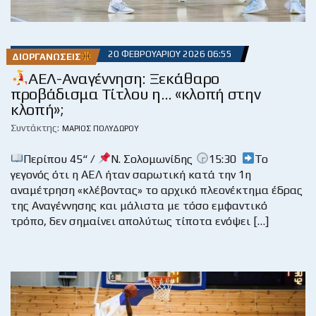
20 ΦΕΒΡΟΥΑΡΊΟΥ 2026 06:55
ΔΙΟΡΓΑΝΏΣΕΙΣ
ΑΕΛ-Αναγέννηση: Ξεκάθαρο
προβάδισμα Τίτλου η… «κλοπή στην
κλοπή»;
Συντάκτης:
ΜΆΡΙΟΣ ΠΟΛΥΔΏΡΟΥ
Περίπου 45“ /
Ν. Σολομωνίδης
15:30
Το
γεγονός ότι η ΑΕΛ ήταν σαρωτική κατά την 1η
αναμέτρηση «κλέβοντας» το αρχικό πλεονέκτημα έδρας
της Αναγέννησης και μάλιστα με τόσο εμφαντικό
τρόπο, δεν σημαίνει απολύτως τίποτα ενόψει […]