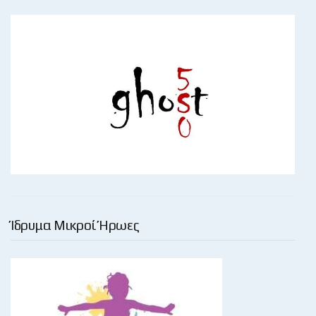
Ίδρυμα Μικροί Ήρωες