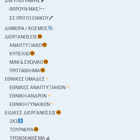
ΔΙΑ ΥΠΟΓΡΑΦΉΣ
ΘΩΡΟΎΝ ΜΑΣ!
ΣΕ ΠΡΏΤΟ ΕΝΙΚΟΎ🖊
ΔΙΆΦΟΡΑ / ΚΌΣΜΟΣ
ΔΙΟΡΓΑΝΏΣΕΙΣ
ΑΝΑΠΤΥΞΙΑΚΌ
ΚΎΠΕΛΛΟ
ΜΊΝΙ & ΣΧΟΛΙΚΌ
ΠΡΩΤΆΘΛΗΜΑ
ΕΘΝΙΚΈΣ ΟΜΆΔΕΣ
ΕΘΝΙΚΈΣ ΑΝΑΠΤΥΞΙΑΚΏΝ
ΕΘΝΙΚΉ ΑΝΔΡΏΝ
ΕΘΝΙΚΉ ΓΥΝΑΙΚΏΝ
ΕΙΔΙΚΈΣ ΔΙΟΡΓΑΝΏΣΕΙΣ
3X3
ΤΟΥΡΝΟΥΆ
ΤΡΟΧΟΚΆΘΙΣΜΑ