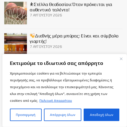
⛹️Στέλλα Θεοδοσίου: Όταν πρόκειται για
αυθεντικό ταλέντο!
7 ΑΥΓΟΎΣΤΟΥ 2026
Διεθνής μέρα μπύρας: Είναι και σύμβολο
γιορτής!
7 ΑΥΓΟΎΣΤΟΥ 2026
Εκτιμούμε το ιδιωτικό σας απόρρητο
Social
Χρησιμοποιούμε cookies για να βελτιώσουμε την εμπειρία
περιήγησής σας, να προβάλλουμε εξατομικευμένες διαφημίσεις ή
περιεχόμενο και να αναλύουμε την επισκεψιμότητά μας. Κάνοντας
κλικ στην επιλογή "Αποδοχή όλων", συναινείτε στη χρήση των
cookies από εμάς.
Πολιτική Απορρήτου
Σχετικά με εμάς
Προσαρμογή
Απόρριψη όλων
Αποδοχή όλων
ΌΡΟΙ ΧΡΉΣΗΣ