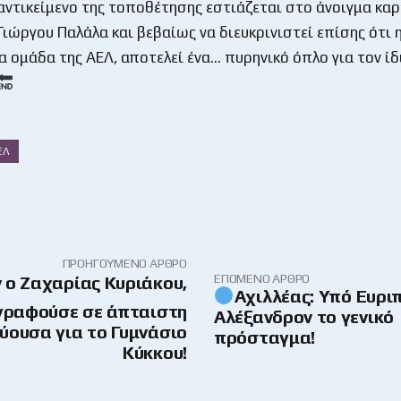
αντικείμενο της τοποθέτησης εστιάζεται στο άνοιγμα καρ
ιώργου Παλάλα και βεβαίως να διευκρινιστεί επίσης ότι η
ία ομάδα της ΑΕΛ, αποτελεί ένα… πυρηνικό όπλο για τον ίδ
ΕΛ
ΠΡΟΗΓΟΎΜΕΝΟ ΆΡΘΡΟ
ΕΠΌΜΕΝΟ ΆΡΘΡΟ
 ο Ζαχαρίας Κυριάκου,
Αχιλλέας: Υπό Ευριπ
ραφούσε σε άπταιστη
Αλέξανδρον το γενικό
ύουσα για το Γυμνάσιο
πρόσταγμα!
Κύκκου!