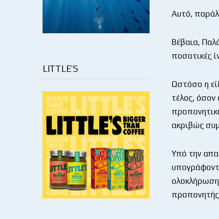
Αυτό, παράλ
Βέβαια, Παλά
ποσοτικές ίν
LITTLE’S
Ωστόσο η εί
τέλος, όσον
προπονητικής
ακριβώς συμ
Υπό την απα
υπογράφοντα
ολοκλήρωση 
προπονητής