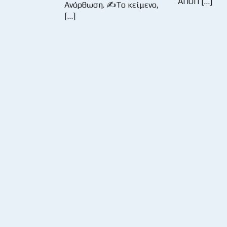
ΑΠΟΠ […]
Ανόρθωση. ✍Το κείμενο,
[…]