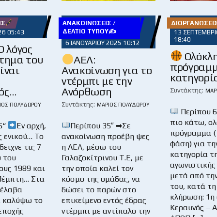
ΉΣ
ΑΝΑΚΟΙΝΏΣΕΙΣ /
ΔΙΟΡΓΑΝΏΣΕΙ
ΔΕΛΤΊΟ ΤΎΠΟΥ✍
26 05:43
13 ΣΕΠΤΕΜΒΡΊ
18:40
6 ΙΑΝΟΥΑΡΊΟΥ 2025 10:12
Ο λόγος
Ολόκλη
ήτημα του
ΑΕΛ:
πρόγραμμ
ίναι
Ανακοίνωση για το
κατηγορί
ντέρμπι με την
ός…
Ανόρθωση
Συντάκτης:
ΜΆΡ
Συντάκτης:
ΙΟΣ ΠΟΛΥΔΏΡΟΥ
ΜΆΡΙΟΣ ΠΟΛΥΔΏΡΟΥ
Περίπου 
πιο κάτω, ο
5“
Εν αρχή,
Περίπου 35″ ➡Σε
πρόγραμμα 
ς ενικού… Το
ανακοίνωση προέβη ψες
φάση) για τη
δειχνε τις 7
η ΑΕΛ, μέσω του
κατηγορία τ
 του
Γαλαζοκίτρινου Τ.Ε, με
αγωνιστικής
ους 1989 και
την οποία καλεί τον
μετά από τη
Πέμπτη… Στα
κόσμο της ομάδας, να
του, κατά τη
 έλαβα
δώσει το παρών στο
κλήρωση: 1η 
α καλύψω το
επικείμενο εντός έδρας
Κεραυνός – 
 εποχής
ντέρμπι με αντίπαλο την