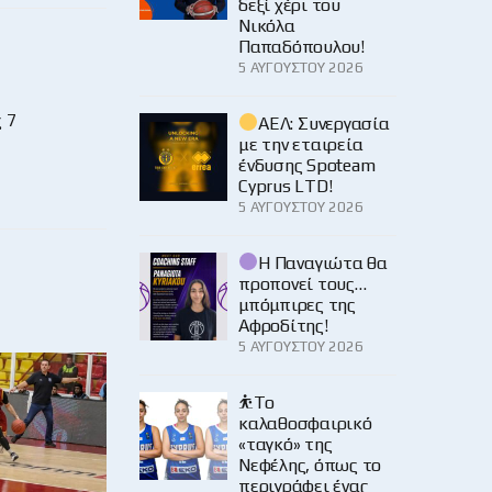
δεξί χέρι του
Νικόλα
Παπαδόπουλου!
5 ΑΥΓΟΎΣΤΟΥ 2026
 7
ΑΕΛ: Συνεργασία
με την εταιρεία
ένδυσης Spoteam
Cyprus LTD!
5 ΑΥΓΟΎΣΤΟΥ 2026
Η Παναγιώτα θα
προπονεί τους…
μπόμπιρες της
Αφροδίτης!
5 ΑΥΓΟΎΣΤΟΥ 2026
⛹️‍Το
καλαθοσφαιρικό
«ταγκό» της
Νεφέλης, όπως το
περιγράφει ένας