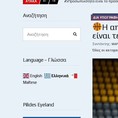
ΑΤΑΚΑ
✍️Προσωπικότητα είναι το πρόσ
Αναζήτηση
ΔΙΑ ΥΠΟΓΡΑΦ
Η α
Search
είναι 
Search
for:
Συντάκτης:
ΜΆΡ
Όλες οι κατηγο
Language – Γλώσσα
English
Ελληνικά
Maltese
Pilides Eyeland