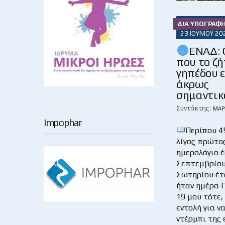
ΔΙΑ ΥΠΟΓΡΑΦ
23 ΙΟΥΝΊΟΥ 20
ΕΝΑΔ: 
που το ζ
γηπέδου ε
άκρως
σημαντικ
Συντάκτης:
ΜΆΡ
Impophar
Περίπου 4
λίγος πρώτο
ημερολόγιο έ
Σεπτεμβρίου
Σωτηρίου έτ
ήταν ημέρα 
19 μου τότε,
εντολή για ν
ντέρμπι της