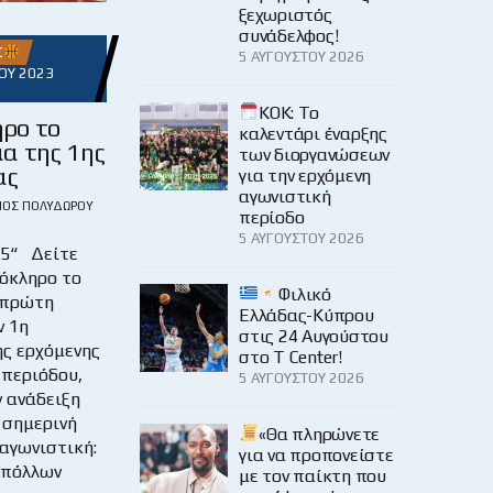
ξεχωριστός
συνάδελφος!
Σ
5 ΑΥΓΟΎΣΤΟΥ 2026
ΟΥ 2023
KOK: Το
ρο το
καλεντάρι έναρξης
α της 1ης
των διοργανώσεων
ας
για την ερχόμενη
αγωνιστική
ΙΟΣ ΠΟΛΥΔΏΡΟΥ
περίοδο
5 ΑΥΓΟΎΣΤΟΥ 2026
65“ Δείτε
λόκληρο το
Φιλικό
(πρώτη
Ελλάδας-Κύπρου
ν 1η
στις 24 Αυγούστου
ης ερχόμενης
στο Τ Center!
 περιόδου,
5 ΑΥΓΟΎΣΤΟΥ 2026
ν ανάδειξη
 σημερινή
«Θα πληρώνετε
αγωνιστική:
για να προπονείστε
Απόλλων
με τον παίκτη που