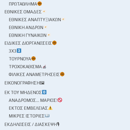
ΠΡΩΤΆΘΛΗΜΑ
ΕΘΝΙΚΈΣ ΟΜΆΔΕΣ
ΕΘΝΙΚΈΣ ΑΝΑΠΤΥΞΙΑΚΏΝ
ΕΘΝΙΚΉ ΑΝΔΡΏΝ
ΕΘΝΙΚΉ ΓΥΝΑΙΚΏΝ
ΕΙΔΙΚΈΣ ΔΙΟΡΓΑΝΏΣΕΙΣ
3X3
ΤΟΥΡΝΟΥΆ
ΤΡΟΧΟΚΆΘΙΣΜΑ
ΦΙΛΙΚΈΣ ΑΝΑΜΕΤΡΉΣΕΙΣ
ΕΙΚΟΝΟΓΡΆΦΗΣΗ🖼
ΕΚ ΤΟΥ ΜΗΔΕΝΌΣ
ΑΝΆΔΡΟΜΟΣ… ΜΆΡΙΟΣ!
ΕΚΤΌΣ ΕΜΒΈΛΕΙΑΣ
ΜΙΚΡΈΣ ΙΣΤΟΡΊΕΣ
ΕΚΔΗΛΏΣΕΙΣ / ΔΙΆΣΚΕΨΗ🎙