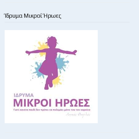
Ίδρυμα Μικροί Ήρωες