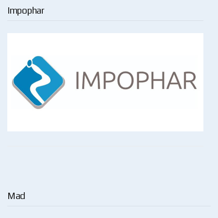
Impophar
Mad