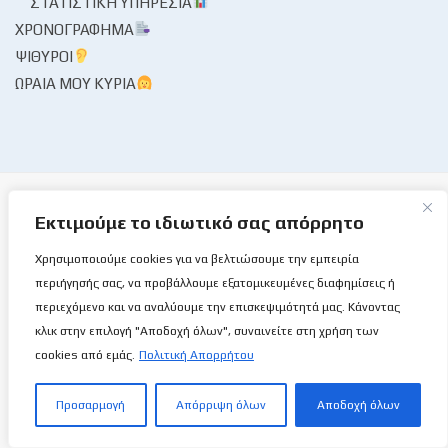
ΣΤΑΤΙΣΤΙΚΉ ΥΠΗΡΕΣΊΑ
ΧΡΟΝΟΓΡΆΦΗΜΑ
ΨΊΘΥΡΟΙ
ΩΡΑΊΑ ΜΟΥ ΚΥΡΊΑ
Εκτιμούμε το ιδιωτικό σας απόρρητο
Χρησιμοποιούμε cookies για να βελτιώσουμε την εμπειρία
Το Basketball Stories στις επάλξεις!
περιήγησής σας, να προβάλλουμε εξατομικευμένες διαφημίσεις ή
περιεχόμενο και να αναλύουμε την επισκεψιμότητά μας. Κάνοντας
Μια νέα ιστοσελίδα εμφανίζεται σήμερα μπροστά στις οθόνες
κλικ στην επιλογή "Αποδοχή όλων", συναινείτε στη χρήση των
σας, η basketballstoriescy.com.
cookies από εμάς.
Πολιτική Απορρήτου
Κανένα μα κανένα κείμενο σε αυτήν την ιστοσελίδα, δεν
Προσαρμογή
Απόρριψη όλων
Αποδοχή όλων
θα είναι
ανώνυμο!