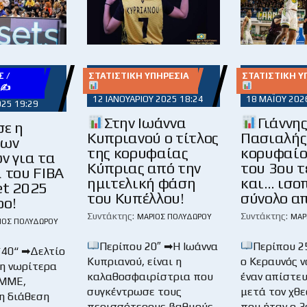
 /
ΣΤΑΤΙΣΤΙΚΉ ΥΠΗΡΕΣΊΑ
ΣΤΑΤΙΣΤΙΚΉ Υ
Υ✍
12 ΙΑΝΟΥΑΡΊΟΥ 2025 18:24
18 ΜΑΪ́ΟΥ 202
025 19:29
Στην Ιωάννα
Γιάννη
σε η
Κυπριανού ο τίτλος
Πασιαλής
των
της κορυφαίας
κορυφαίο
ν για τα
Κύπριας από την
του 3ου τ
 του FIBA
ημιτελική φάση
και… ισο
et 2025
του Κυπέλλου!
σύνολο α
ρο!
Συντάκτης:
Συντάκτης:
ΜΆΡΙΟΣ ΠΟΛΥΔΏΡΟΥ
ΜΆΡ
ΙΟΣ ΠΟΛΥΔΏΡΟΥ
Περίπου 20″ ➡Η Ιωάννα
Περίπου 2
`40“ ➡Δελτίο
Κυπριανού, είναι η
ο Κεραυνός ν
η νωρίτερα
καλαθοσφαιρίστρια που
έναν απίστε
 ΜΜΕ,
συγκέντρωσε τους
μετά τον χθε
η διάθεση
περισσότερους βαθμούς
που ήταν ο 3