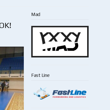
Mad
ΟΚ!
Fast Line