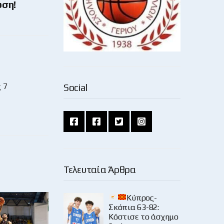
ωση!
 7
Social
Τελευταία Άρθρα
Κύπρος-
Σκόπια 63-82:
Κόστισε το άσχημο