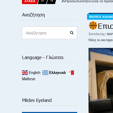
ΑΤΑΚΑ
✍️Προσωπικότητα είναι το πρόσ
Αναζήτηση
ΦΟΡΕΊΣ ΚΑΛΑ
Επι
Search
Search
for:
Συντάκτης:
ΜΆΡ
Όλες οι κατηγο
Language – Γλώσσα
English
Ελληνικά
Maltese
Pilides Eyeland