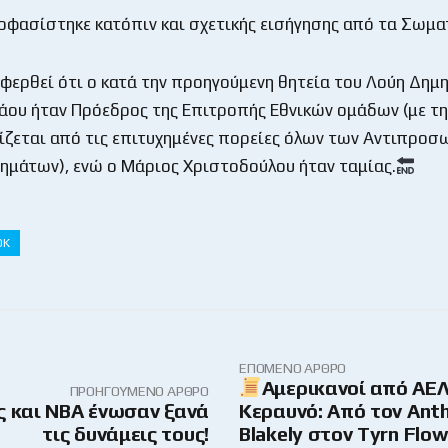
οφασίστηκε κατόπιν και σχετικής εισήγησης από τα Σωματ
αφερθεί ότι ο κατά την προηγούμενη θητεία του Λούη Δημη
άου ήταν Πρόεδρος της Επιτροπής Εθνικών ομάδων (με τη
ίζεται από τις επιτυχημένες πορείες όλων των Αντιπρο
ημάτων), ενώ ο Μάριος Χριστοδούλου ήταν ταμίας.
ΟΚ
ΕΠΌΜΕΝΟ ΆΡΘΡΟ
Αμερικανοί από ΑΕΛ
ΠΡΟΗΓΟΎΜΕΝΟ ΆΡΘΡΟ
ς και ΝΒΑ ένωσαν ξανά
Κεραυνό: Από τον Ant
τις δυνάμεις τους!
Blakely στον Tyrn Flow