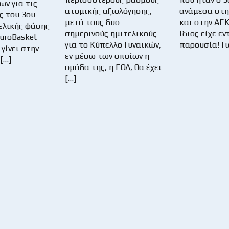
ων για τις
ατομικής αξιολόγησης,
ανάμεσα στη
ς του 3ου
μετά τους δυο
και στην ΑΕΚ
ελικής φάσης
σημερινούς ημιτελικούς
ίδιος είχε ε
EuroBasket
για το Κύπελλο Γυναικών,
παρουσία! Γι
 γίνει στην
εν μέσω των οποίων η
[…]
ομάδα της, η ΕΘΑ, θα έχει
[…]