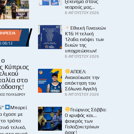
ξεκίνημα στους
νεαρούς μας…
6 ΑΥΓΟΎΣΤΟΥ 2026
Εθνική Γυναικών
Κ16: Η τελική
ΠΗΡΕΣΊΑ
12αδα ενόψει των
6 06:12
δικών της
υποχρεώσεων!
ς
6 ΑΥΓΟΎΣΤΟΥ 2026
 ο
ς Κύπριος
ΑΠΟΕΛ:
ελικού
Ανακοίνωσε την
παλία στο
απόκτηση του
πόδοσης!
Σόλωνα Αγγελή
6 ΑΥΓΟΎΣΤΟΥ 2026
ΙΟΣ ΠΟΛΥΔΏΡΟΥ
5“
Μπορεί
Γεώργιος Σάββα:
α έχασε με
Ο κρυφός και…
υτο τρόπο
φανερός των
Γαλαζοκιτρίνων
σινό τελικό,
άσος!
ος στη σειρά