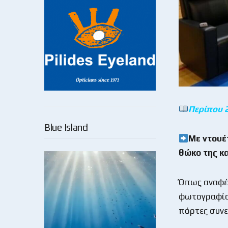
Περίπου 
Blue Island
Με ντουέ
θώκο της κ
Όπως αναφέρ
φωτογραφία)
πόρτες συνε