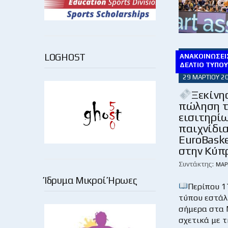
LOGHOST
ΑΝΑΚΟΙΝΏΣΕΙΣ
ΔΕΛΤΊΟ ΤΎΠΟ
29 ΜΑΡΤΊΟΥ 2
Ξεκίνη
πώληση 
εισιτηρίω
παιχνίδια
EuroBask
στην Κύπ
Συντάκτης:
ΜΆΡ
Ίδρυμα Μικροί Ήρωες
Περίπου 1
τύπου εστάλ
σήμερα στα
σχετικά με τ