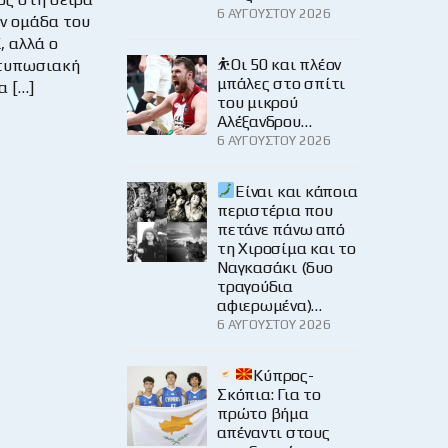
6 ΑΥΓΟΎΣΤΟΥ 2026
ν ομάδα του
, αλλά ο
⛹️Οι 50 και πλέον
ντυπωσιακή
μπάλες στο σπίτι
α […]
του μικρού
Αλέξανδρου…
6 ΑΥΓΟΎΣΤΟΥ 2026
Είναι και κάποια
περιστέρια που
πετάνε πάνω από
τη Χιροσίμα και το
Ναγκασάκι (δυο
τραγούδια
αφιερωμένα)…
6 ΑΥΓΟΎΣΤΟΥ 2026
Κύπρος-
Σκόπια: Για το
πρώτο βήμα
απέναντι στους