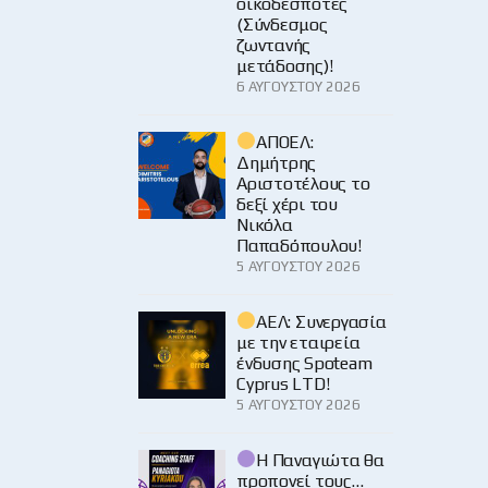
οικοδεσπότες
(Σύνδεσμος
ζωντανής
μετάδοσης)!
6 ΑΥΓΟΎΣΤΟΥ 2026
ΑΠΟΕΛ:
Δημήτρης
Αριστοτέλους το
δεξί χέρι του
Νικόλα
Παπαδόπουλου!
5 ΑΥΓΟΎΣΤΟΥ 2026
ΑΕΛ: Συνεργασία
με την εταιρεία
ένδυσης Spoteam
Cyprus LTD!
5 ΑΥΓΟΎΣΤΟΥ 2026
Η Παναγιώτα θα
προπονεί τους…