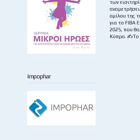
των εισιτηρί
αναμετρήσει
ομίλου της τ
για το FIBA 
2025, που θα
Κύπρο. ✍Το 
Impophar