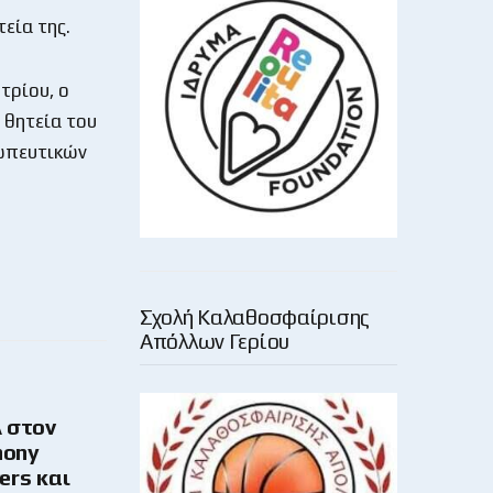
εία της.
τρίου, ο
 θητεία του
σωπευτικών
Σχολή Καλαθοσφαίρισης
Απόλλων Γερίου
 στον
hony
ers και