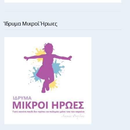
Ίδρυμα Μικροί Ήρωες