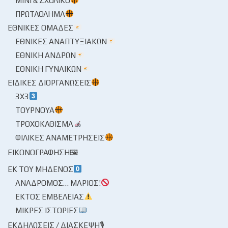
ΜΊΝΙ & ΣΧΟΛΙΚΌ
ΠΡΩΤΆΘΛΗΜΑ
ΕΘΝΙΚΈΣ ΟΜΆΔΕΣ
ΕΘΝΙΚΈΣ ΑΝΑΠΤΥΞΙΑΚΏΝ
ΕΘΝΙΚΉ ΑΝΔΡΏΝ
ΕΘΝΙΚΉ ΓΥΝΑΙΚΏΝ
ΕΙΔΙΚΈΣ ΔΙΟΡΓΑΝΏΣΕΙΣ
3X3
ΤΟΥΡΝΟΥΆ
ΤΡΟΧΟΚΆΘΙΣΜΑ
ΦΙΛΙΚΈΣ ΑΝΑΜΕΤΡΉΣΕΙΣ
ΕΙΚΟΝΟΓΡΆΦΗΣΗ🖼
ΕΚ ΤΟΥ ΜΗΔΕΝΌΣ
ΑΝΆΔΡΟΜΟΣ… ΜΆΡΙΟΣ!
ΕΚΤΌΣ ΕΜΒΈΛΕΙΑΣ
ΜΙΚΡΈΣ ΙΣΤΟΡΊΕΣ
ΕΚΔΗΛΏΣΕΙΣ / ΔΙΆΣΚΕΨΗ🎙