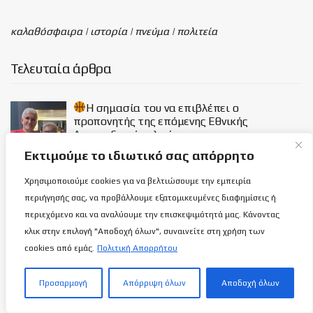
καλαθόσφαιρα | ιστορία | πνεύμα | πολιτεία
Τελευταία άρθρα
H σημασία του να επιβλέπει ο
προπονητής της επόμενης Εθνικής
Αναπτυξιακής ηλικίας…
9 ΑΥΓΟΎΣΤΟΥ 2026
Εκτιμούμε το ιδιωτικό σας απόρρητο
Χρησιμοποιούμε cookies για να βελτιώσουμε την εμπειρία
Πως ο πιλότος Σήφης Μιγάδης κατάφερε
αυτό που δεν κατάφερε κανείς στην ιστορία
περιήγησής σας, να προβάλλουμε εξατομικευμένες διαφημίσεις ή
της αεροπλοΐας!
περιεχόμενο και να αναλύουμε την επισκεψιμότητά μας. Κάνοντας
9 ΑΥΓΟΎΣΤΟΥ 2026
κλικ στην επιλογή "Αποδοχή όλων", συναινείτε στη χρήση των
cookies από εμάς.
Πολιτική Απορρήτου
Χαρούλα Χριστοδούλου: Από την εποχή
άνθισης της Γυναικείας καλαθόσφαιρας…
Προσαρμογή
Απόρριψη όλων
Αποδοχή όλων
9 ΑΥΓΟΎΣΤΟΥ 2026