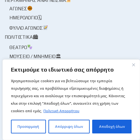
ΠΕΡΓΑΜΗΝΉΣ ΑΝΆΓΝΩΣΜΑ
ΑΓΏΝΕΣ
ΗΜΕΡΟΛΌΓΙΟ🗓
ΦΎΛΛΟ ΑΓΏΝΟΣ
ΠΟΛΙΤΙΣΤΙΚΆ🏙
ΘΈΑΤΡΟ
ΜΟΥΣΕΊΟ / ΜΝΗΜΕΊΟ🏛
ΜΟΥΣΙΚΉ
Εκτιμούμε το ιδιωτικό σας απόρρητο
ΠΡΌΣΩΠΑ / ΣΥΝΕΝΤΕΎΞΕΙΣ🎙
Χρησιμοποιούμε cookies για να βελτιώσουμε την εμπειρία
ΠΡΌΣΩΠΑ
περιήγησής σας, να προβάλλουμε εξατομικευμένες διαφημίσεις ή
ΣΥΝΈΝΤΕΥΞΗ🎙
περιεχόμενο και να αναλύουμε την επισκεψιμότητά μας. Κάνοντας
κλικ στην επιλογή "Αποδοχή όλων", συναινείτε στη χρήση των
ΤΟ ΜΠΆΣΚΕΤ ΜΟΥ ΤΟ ΛΛΊΟΝ
cookies από εμάς.
Πολιτική Απορρήτου
ΦΑΚΌΣ / ΜΑΓΝΗΤΟΣΚΌΠΙΟ
ΦΟΡΕΊΣ ΑΘΛΗΤΙΣΜΟΎ
Προσαρμογή
Απόρριψη όλων
Αποδοχή όλων
ΦΟΡΕΊΣ ΚΑΛΑΘΌΣΦΑΙΡΑΣ
ΔΙΑΙΤΗΣΊΑ