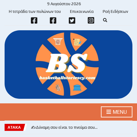
9 Αυγούστου 2026
Η τετράδα των πυλώνων του
Επικοινωνία
Ροή Ειδήσεων
E
x
p
a
n
d
s
e
a
r
c
h
f
o
r
m
MENU
ΑΤΑΚΑ
✍️Δύναμη σου είναι το πνεύμα σου…