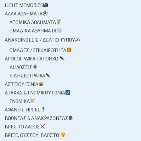
LIGHT MEMORIES
ΆΛΛΑ ΑΘΛΉΜΑΤΑ
ΑΤΟΜΙΚΆ ΑΘΛΉΜΑΤΑ
ΟΜΑΔΙΚΆ ΑΘΛΉΜΑΤΑ
ΑΝΑΚΟΙΝΏΣΕΙΣ / ΔΕΛΤΊΟ ΤΎΠΟΥ✍
ΟΜΆΔΕΣ / ΕΠΙΚΑΙΡΌΤΗΤΑ
ΑΡΘΡΟΓΡΑΦΊΑ / ΑΠΌΗΧΟΙ
ΔΗΛΏΣΕΙΣ
ΕΙΔΗΣΕΟΓΡΑΦΊΑ
ΑΣΤΕΊΟΥ ΓΩΝΊΑ
ΑΤΆΚΑΣ & ΓΝΩΜΙΚΟΎ ΓΩΝΊΑ
ΓΝΩΜΙΚΆ
ΑΦΑΝΕΊΣ ΉΡΩΕΣ
ΒΟΏΝΤΑΣ & ΑΝΑΚΡΆΖΟΝΤΑΣ
ΒΡΕΣ ΤΟ ΛΆΘΟΣ
ΒΡΊΞΕ, ΟΎΣΣΟΥ, ΒΆΩΣΤΟ!