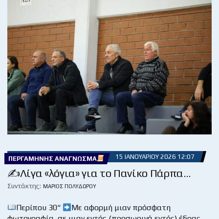
15 ΙΑΝΟΥΑΡΊΟΥ 2026 12:07
ΠΕΡΓΑΜΗΝΉΣ ΑΝΆΓΝΩΣΜΑ
✍️Λίγα «λόγια» για το Πανίκο Πάρπα…
Συντάκτης:
ΜΆΡΙΟΣ ΠΟΛΥΔΏΡΟΥ
Περίπου 30“
Με αφορμή μιαν πρόσφατη
φωτογραφία, σε μιαν εντός (προσωρινά εντός) έδρας