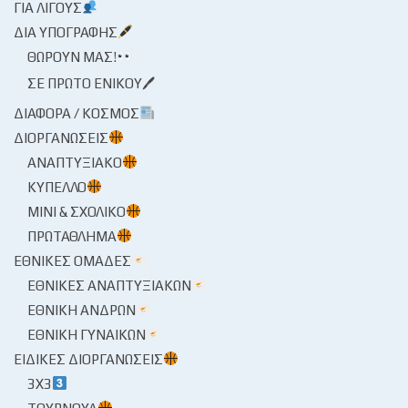
ΓΙΑ ΛΊΓΟΥΣ
ΔΙΑ ΥΠΟΓΡΑΦΉΣ
ΘΩΡΟΎΝ ΜΑΣ!
ΣΕ ΠΡΏΤΟ ΕΝΙΚΟΎ🖊
ΔΙΆΦΟΡΑ / ΚΌΣΜΟΣ
ΔΙΟΡΓΑΝΏΣΕΙΣ
ΑΝΑΠΤΥΞΙΑΚΌ
ΚΎΠΕΛΛΟ
ΜΊΝΙ & ΣΧΟΛΙΚΌ
ΠΡΩΤΆΘΛΗΜΑ
ΕΘΝΙΚΈΣ ΟΜΆΔΕΣ
ΕΘΝΙΚΈΣ ΑΝΑΠΤΥΞΙΑΚΏΝ
ΕΘΝΙΚΉ ΑΝΔΡΏΝ
ΕΘΝΙΚΉ ΓΥΝΑΙΚΏΝ
ΕΙΔΙΚΈΣ ΔΙΟΡΓΑΝΏΣΕΙΣ
3X3