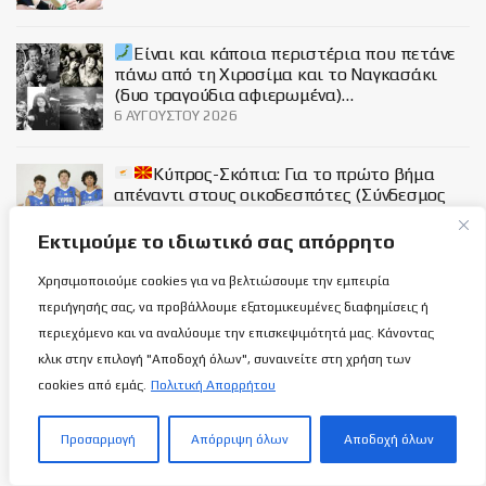
Είναι και κάποια περιστέρια που πετάνε
πάνω από τη Χιροσίμα και το Ναγκασάκι
(δυο τραγούδια αφιερωμένα)…
6 ΑΥΓΟΎΣΤΟΥ 2026
Κύπρος-Σκόπια: Για το πρώτο βήμα
απέναντι στους οικοδεσπότες (Σύνδεσμος
ζωντανής μετάδοσης)!
6 ΑΥΓΟΎΣΤΟΥ 2026
Εκτιμούμε το ιδιωτικό σας απόρρητο
Χρησιμοποιούμε cookies για να βελτιώσουμε την εμπειρία
Social
περιήγησής σας, να προβάλλουμε εξατομικευμένες διαφημίσεις ή
περιεχόμενο και να αναλύουμε την επισκεψιμότητά μας. Κάνοντας
κλικ στην επιλογή "Αποδοχή όλων", συναινείτε στη χρήση των
cookies από εμάς.
Πολιτική Απορρήτου
Σχετικά με εμάς
Προσαρμογή
Απόρριψη όλων
Αποδοχή όλων