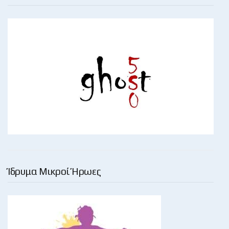
Ίδρυμα Μικροί Ήρωες