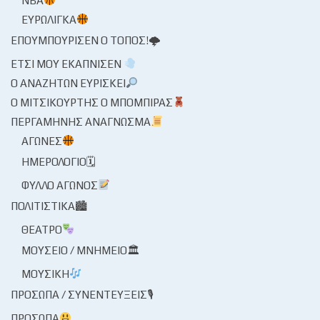
NBA
ΕΥΡΩΛΊΓΚΑ
ΕΠΟΥΜΠΟΎΡΙΣΕΝ Ο ΤΌΠΟΣ!🌩
ΈΤΣΙ ΜΟΥ ΕΚΆΠΝΙΣΕΝ
Ο ΑΝΑΖΗΤΏΝ ΕΥΡΊΣΚΕΙ
Ο ΜΙΤΣΙΚΟΥΡΤΉΣ Ο ΜΠΌΜΠΙΡΑΣ
ΠΕΡΓΑΜΗΝΉΣ ΑΝΆΓΝΩΣΜΑ
ΑΓΏΝΕΣ
ΗΜΕΡΟΛΌΓΙΟ🗓
ΦΎΛΛΟ ΑΓΏΝΟΣ
ΠΟΛΙΤΙΣΤΙΚΆ🏙
ΘΈΑΤΡΟ
ΜΟΥΣΕΊΟ / ΜΝΗΜΕΊΟ🏛
ΜΟΥΣΙΚΉ
ΠΡΌΣΩΠΑ / ΣΥΝΕΝΤΕΎΞΕΙΣ🎙
ΠΡΌΣΩΠΑ