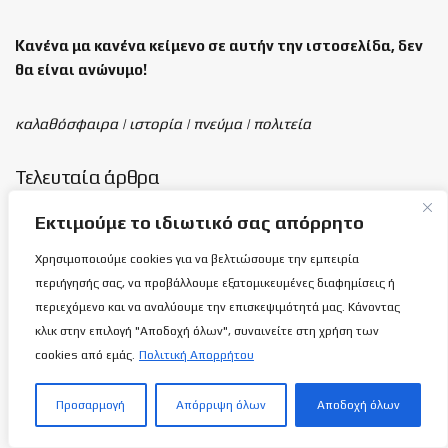
Κανένα μα κανένα κείμενο σε αυτήν την ιστοσελίδα, δεν
θα είναι
ανώνυμο!
καλαθόσφαιρα | ιστορία | πνεύμα | πολιτεία
Τελευταία άρθρα
Εκτιμούμε το ιδιωτικό σας απόρρητο
χρόνια ΑΠΟΕΛ: Περιγράφοντας το
Σύμβολο…
Χρησιμοποιούμε cookies για να βελτιώσουμε την εμπειρία
8 ΑΥΓΟΎΣΤΟΥ 2026
περιήγησής σας, να προβάλλουμε εξατομικευμένες διαφημίσεις ή
περιεχόμενο και να αναλύουμε την επισκεψιμότητά μας. Κάνοντας
κλικ στην επιλογή "Αποδοχή όλων", συναινείτε στη χρήση των
Εθνική Γυναικών Κ16: Πανέτοιμη για
cookies από εμάς.
Πολιτική Απορρήτου
ανταπεξέλθει στη δική της πρόκληση!
8 ΑΥΓΟΎΣΤΟΥ 2026
Προσαρμογή
Απόρριψη όλων
Αποδοχή όλων