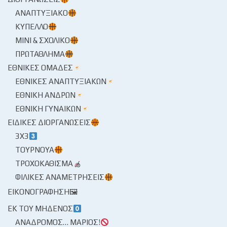
ΑΝΑΠΤΥΞΙΑΚΌ
ΚΎΠΕΛΛΟ
ΜΊΝΙ & ΣΧΟΛΙΚΌ
ΠΡΩΤΆΘΛΗΜΑ
ΕΘΝΙΚΈΣ ΟΜΆΔΕΣ
ΕΘΝΙΚΈΣ ΑΝΑΠΤΥΞΙΑΚΏΝ
ΕΘΝΙΚΉ ΑΝΔΡΏΝ
ΕΘΝΙΚΉ ΓΥΝΑΙΚΏΝ
ΕΙΔΙΚΈΣ ΔΙΟΡΓΑΝΏΣΕΙΣ
3X3
ΤΟΥΡΝΟΥΆ
ΤΡΟΧΟΚΆΘΙΣΜΑ
ΦΙΛΙΚΈΣ ΑΝΑΜΕΤΡΉΣΕΙΣ
ΕΙΚΟΝΟΓΡΆΦΗΣΗ🖼
ΕΚ ΤΟΥ ΜΗΔΕΝΌΣ
ΑΝΆΔΡΟΜΟΣ… ΜΆΡΙΟΣ!