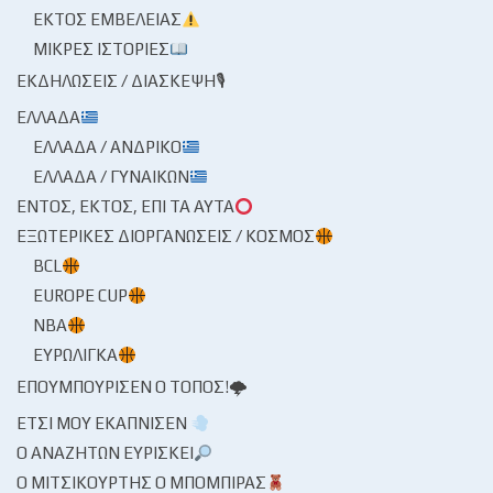
ΕΚΤΌΣ ΕΜΒΈΛΕΙΑΣ
ΜΙΚΡΈΣ ΙΣΤΟΡΊΕΣ
ΕΚΔΗΛΏΣΕΙΣ / ΔΙΆΣΚΕΨΗ🎙
ΕΛΛΆΔΑ
ΕΛΛΆΔΑ / ΑΝΔΡΙΚΌ
ΕΛΛΆΔΑ / ΓΥΝΑΙΚΏΝ
ΕΝΤΌΣ, ΕΚΤΌΣ, ΕΠΊ ΤΑ ΑΥΤΆ
ΕΞΩΤΕΡΙΚΈΣ ΔΙΟΡΓΑΝΏΣΕΙΣ / ΚΌΣΜΟΣ
BCL
EUROPE CUP
NBA
ΕΥΡΩΛΊΓΚΑ
ΕΠΟΥΜΠΟΎΡΙΣΕΝ Ο ΤΌΠΟΣ!🌩
ΈΤΣΙ ΜΟΥ ΕΚΆΠΝΙΣΕΝ
Ο ΑΝΑΖΗΤΏΝ ΕΥΡΊΣΚΕΙ
Ο ΜΙΤΣΙΚΟΥΡΤΉΣ Ο ΜΠΌΜΠΙΡΑΣ