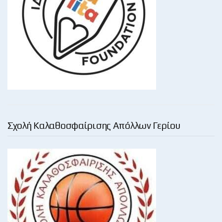
Σχολή Καλαθοσφαίρισης Απόλλων Γερίου