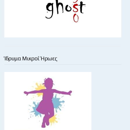
Ίδρυμα Μικροί Ήρωες