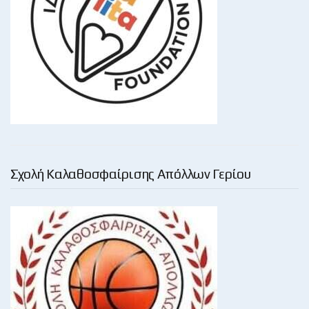
Σχολή Καλαθοσφαίρισης Απόλλων Γερίου