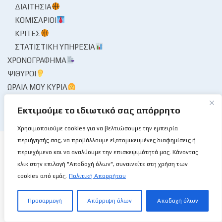
ΔΙΑΙΤΗΣΊΑ
ΚΟΜΙΣΆΡΙΟΙ
ΚΡΙΤΈΣ
ΣΤΑΤΙΣΤΙΚΉ ΥΠΗΡΕΣΊΑ
ΧΡΟΝΟΓΡΆΦΗΜΑ
ΨΊΘΥΡΟΙ
ΩΡΑΊΑ ΜΟΥ ΚΥΡΊΑ
Εκτιμούμε το ιδιωτικό σας απόρρητο
Χρησιμοποιούμε cookies για να βελτιώσουμε την εμπειρία
περιήγησής σας, να προβάλλουμε εξατομικευμένες διαφημίσεις ή
περιεχόμενο και να αναλύουμε την επισκεψιμότητά μας. Κάνοντας
κλικ στην επιλογή "Αποδοχή όλων", συναινείτε στη χρήση των
Το Basketball Stories στις επάλξεις!
cookies από εμάς.
Πολιτική Απορρήτου
Προσαρμογή
Απόρριψη όλων
Αποδοχή όλων
Μια νέα ιστοσελίδα εμφανίζεται σήμερα μπροστά στις οθόνες
σας, η basketballstoriescy.com.