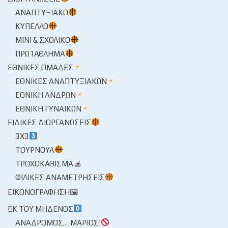
ΑΝΑΠΤΥΞΙΑΚΌ
ΚΎΠΕΛΛΟ
ΜΊΝΙ & ΣΧΟΛΙΚΌ
ΠΡΩΤΆΘΛΗΜΑ
ΕΘΝΙΚΈΣ ΟΜΆΔΕΣ
ΕΘΝΙΚΈΣ ΑΝΑΠΤΥΞΙΑΚΏΝ
ΕΘΝΙΚΉ ΑΝΔΡΏΝ
ΕΘΝΙΚΉ ΓΥΝΑΙΚΏΝ
ΕΙΔΙΚΈΣ ΔΙΟΡΓΑΝΏΣΕΙΣ
3X3
ΤΟΥΡΝΟΥΆ
ΤΡΟΧΟΚΆΘΙΣΜΑ
ΦΙΛΙΚΈΣ ΑΝΑΜΕΤΡΉΣΕΙΣ
ΕΙΚΟΝΟΓΡΆΦΗΣΗ🖼
ΕΚ ΤΟΥ ΜΗΔΕΝΌΣ
ΑΝΆΔΡΟΜΟΣ… ΜΆΡΙΟΣ!