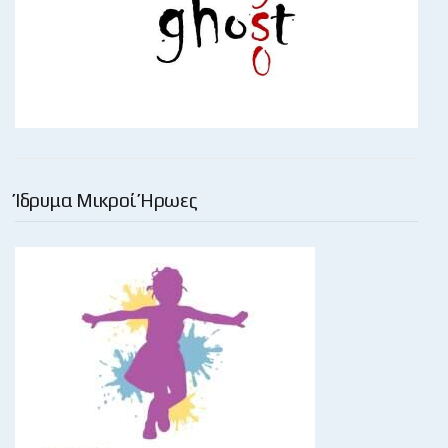
Ίδρυμα Μικροί Ήρωες