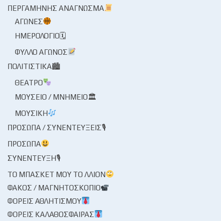
ΠΕΡΓΑΜΗΝΉΣ ΑΝΆΓΝΩΣΜΑ
ΑΓΏΝΕΣ
ΗΜΕΡΟΛΌΓΙΟ🗓
ΦΎΛΛΟ ΑΓΏΝΟΣ
ΠΟΛΙΤΙΣΤΙΚΆ🏙
ΘΈΑΤΡΟ
ΜΟΥΣΕΊΟ / ΜΝΗΜΕΊΟ🏛
ΜΟΥΣΙΚΉ
ΠΡΌΣΩΠΑ / ΣΥΝΕΝΤΕΎΞΕΙΣ🎙
ΠΡΌΣΩΠΑ
ΣΥΝΈΝΤΕΥΞΗ🎙
ΤΟ ΜΠΆΣΚΕΤ ΜΟΥ ΤΟ ΛΛΊΟΝ
ΦΑΚΌΣ / ΜΑΓΝΗΤΟΣΚΌΠΙΟ
ΦΟΡΕΊΣ ΑΘΛΗΤΙΣΜΟΎ
ΦΟΡΕΊΣ ΚΑΛΑΘΌΣΦΑΙΡΑΣ