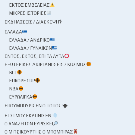
ΕΚΤΌΣ ΕΜΒΈΛΕΙΑΣ
ΜΙΚΡΈΣ ΙΣΤΟΡΊΕΣ
ΕΚΔΗΛΏΣΕΙΣ / ΔΙΆΣΚΕΨΗ🎙
ΕΛΛΆΔΑ
ΕΛΛΆΔΑ / ΑΝΔΡΙΚΌ
ΕΛΛΆΔΑ / ΓΥΝΑΙΚΏΝ
ΕΝΤΌΣ, ΕΚΤΌΣ, ΕΠΊ ΤΑ ΑΥΤΆ
ΕΞΩΤΕΡΙΚΈΣ ΔΙΟΡΓΑΝΏΣΕΙΣ / ΚΌΣΜΟΣ
BCL
EUROPE CUP
NBA
ΕΥΡΩΛΊΓΚΑ
ΕΠΟΥΜΠΟΎΡΙΣΕΝ Ο ΤΌΠΟΣ!🌩
ΈΤΣΙ ΜΟΥ ΕΚΆΠΝΙΣΕΝ
Ο ΑΝΑΖΗΤΏΝ ΕΥΡΊΣΚΕΙ
Ο ΜΙΤΣΙΚΟΥΡΤΉΣ Ο ΜΠΌΜΠΙΡΑΣ