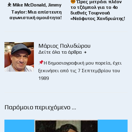
Ώρες μετράει πλέον
⛹️ Mike McDonald, Jimmy
το τζάμπολ για το 4ο
Taylor: Μια απίστευτη
διεθνές Τουρνουά
αγωνιστική ομοιότητα!
«Νεόφυτος Χανδριώτης!
Μάριος Πολυδώρου
Δείτε όλα τα άρθρα
Η δημοσιογραφική μου πορεία, έχει
ξεκινήσει από τις 7 Σεπτεμβρίου του
1989
Παρόμοιο περιεχόμενο …