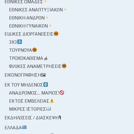
ΕΘΝΙΚΈΣ ΟΜΆΔΕΣ
ΕΘΝΙΚΈΣ ΑΝΑΠΤΥΞΙΑΚΏΝ
ΕΘΝΙΚΉ ΑΝΔΡΏΝ
ΕΘΝΙΚΉ ΓΥΝΑΙΚΏΝ
ΕΙΔΙΚΈΣ ΔΙΟΡΓΑΝΏΣΕΙΣ
3X3
ΤΟΥΡΝΟΥΆ
ΤΡΟΧΟΚΆΘΙΣΜΑ
ΦΙΛΙΚΈΣ ΑΝΑΜΕΤΡΉΣΕΙΣ
ΕΙΚΟΝΟΓΡΆΦΗΣΗ🖼
ΕΚ ΤΟΥ ΜΗΔΕΝΌΣ
ΑΝΆΔΡΟΜΟΣ… ΜΆΡΙΟΣ!
ΕΚΤΌΣ ΕΜΒΈΛΕΙΑΣ
ΜΙΚΡΈΣ ΙΣΤΟΡΊΕΣ
ΕΚΔΗΛΏΣΕΙΣ / ΔΙΆΣΚΕΨΗ🎙
ΕΛΛΆΔΑ