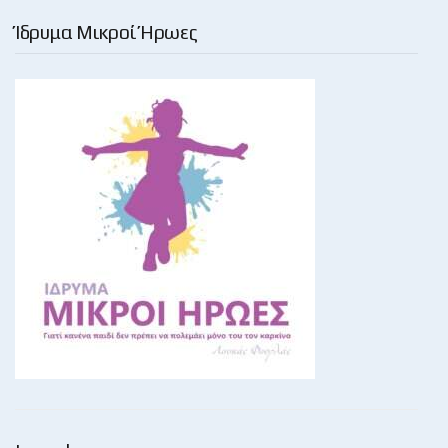
Ίδρυμα Μικροί Ήρωες