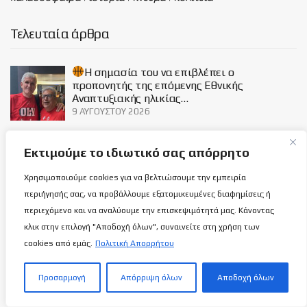
Τελευταία άρθρα
H σημασία του να επιβλέπει ο
προπονητής της επόμενης Εθνικής
Αναπτυξιακής ηλικίας…
9 ΑΥΓΟΎΣΤΟΥ 2026
Πως ο πιλότος Σήφης Μιγάδης κατάφερε
Εκτιμούμε το ιδιωτικό σας απόρρητο
αυτό που δεν κατάφερε κανείς στην ιστορία
της αεροπλοΐας!
Χρησιμοποιούμε cookies για να βελτιώσουμε την εμπειρία
9 ΑΥΓΟΎΣΤΟΥ 2026
περιήγησής σας, να προβάλλουμε εξατομικευμένες διαφημίσεις ή
περιεχόμενο και να αναλύουμε την επισκεψιμότητά μας. Κάνοντας
Χαρούλα Χριστοδούλου: Από την εποχή
κλικ στην επιλογή "Αποδοχή όλων", συναινείτε στη χρήση των
άνθισης της Γυναικείας καλαθόσφαιρας…
cookies από εμάς.
Πολιτική Απορρήτου
9 ΑΥΓΟΎΣΤΟΥ 2026
Προσαρμογή
Απόρριψη όλων
Αποδοχή όλων
Social