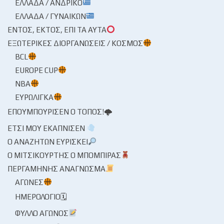
ΕΛΛΆΔΑ / ΑΝΔΡΙΚΌ
ΕΛΛΆΔΑ / ΓΥΝΑΙΚΏΝ
ΕΝΤΌΣ, ΕΚΤΌΣ, ΕΠΊ ΤΑ ΑΥΤΆ
ΕΞΩΤΕΡΙΚΈΣ ΔΙΟΡΓΑΝΏΣΕΙΣ / ΚΌΣΜΟΣ
BCL
EUROPE CUP
NBA
ΕΥΡΩΛΊΓΚΑ
ΕΠΟΥΜΠΟΎΡΙΣΕΝ Ο ΤΌΠΟΣ!🌩
ΈΤΣΙ ΜΟΥ ΕΚΆΠΝΙΣΕΝ
Ο ΑΝΑΖΗΤΏΝ ΕΥΡΊΣΚΕΙ
Ο ΜΙΤΣΙΚΟΥΡΤΉΣ Ο ΜΠΌΜΠΙΡΑΣ
ΠΕΡΓΑΜΗΝΉΣ ΑΝΆΓΝΩΣΜΑ
ΑΓΏΝΕΣ
ΗΜΕΡΟΛΌΓΙΟ🗓
ΦΎΛΛΟ ΑΓΏΝΟΣ