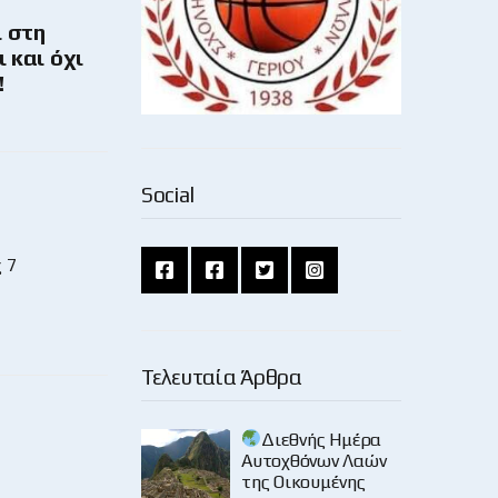
 στη
 και όχι
!
Social
 7
Τελευταία Άρθρα
Διεθνής Ημέρα
Αυτοχθόνων Λαών
της Οικουμένης