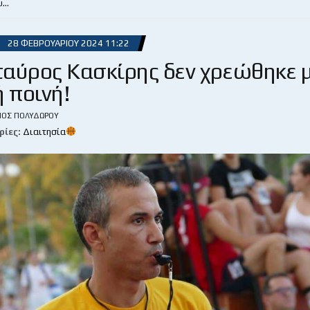
υ…
28 ΦΕΒΡΟΥΑΡΊΟΥ 2024 11:22
ταύρος Κασκίρης δεν χρεώθηκε 
ή ποινή!
ΙΟΣ ΠΟΛΥΔΏΡΟΥ
ρίες:
Διαιτησία