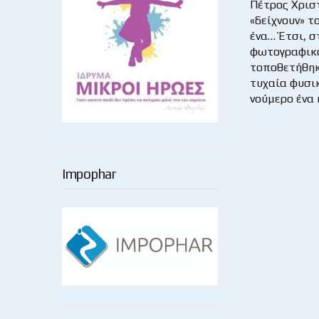
Πέτρος Χρισ
«δείχνουν» τ
ένα… Έτσι, σ
φωτογραφικό
τοποθετήθηκ
τυχαία φυσικ
νούμερο ένα 
Impophar