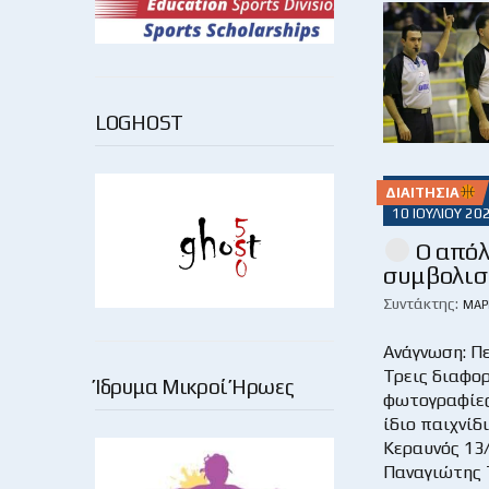
LOGHOST
ΔΙΑΙΤΗΣΊΑ
10 ΙΟΥΛΊΟΥ 20
Ο απόλ
συμβολισ
Συντάκτης:
ΜΆΡ
Ανάγνωση: Π
Τρεις διαφο
Ίδρυμα Μικροί Ήρωες
φωτογραφίε
ίδιο παιχνίδ
Κεραυνός 13/
Παναγιώτης 