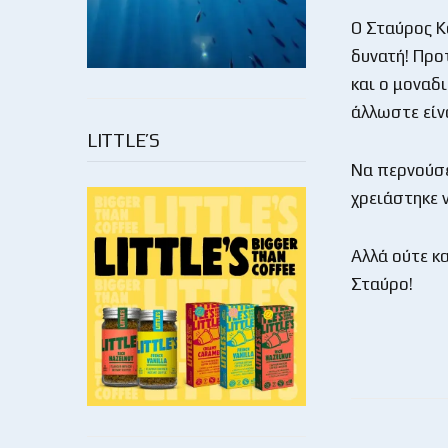
Ο Σταύρος Κ
δυνατή! Προ
και ο μοναδ
άλλωστε είν
LITTLE’S
Να περνούσε
χρειάστηκε ν
Αλλά ούτε κα
Σταύρο!