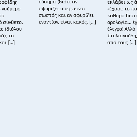
εύσημα (διότι αν
τοφίδης
εκλάβει ως 
σφυρίζει υπέρ, είναι
ο νούμερο
«έχασε το παι
σωστός και αν σφυρίζει
το
καθαρά διαι
εναντίον, είναι κακός, […]
 σύνθετο,
ορολογία… έ
ε (διόλου
έλεγχο! Αλλά
ά), το
Στυλιανούδη,
και […]
από τους […]