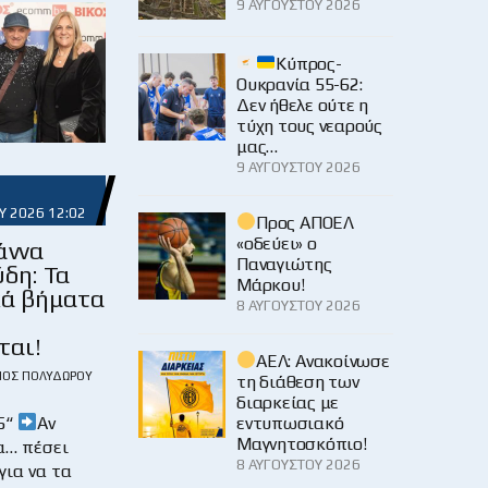
9 ΑΥΓΟΎΣΤΟΥ 2026
Κύπρος-
Ουκρανία 55-62:
Δεν ήθελε ούτε η
τύχη τους νεαρούς
μας…
9 ΑΥΓΟΎΣΤΟΥ 2026
Υ 2026 12:02
Προς ΑΠΟΕΛ
«οδεύει» ο
άννα
Παναγιώτης
ύδη: Τα
Μάρκου!
κά βήματα
8 ΑΥΓΟΎΣΤΟΥ 2026
ται!
ΑΕΛ: Ανακοίνωσε
ΙΟΣ ΠΟΛΥΔΏΡΟΥ
τη διάθεση των
διαρκείας με
5“
Αν
εντυπωσιακό
Μαγνητοσκόπιο!
α… πέσει
8 ΑΥΓΟΎΣΤΟΥ 2026
για να τα