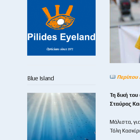
Περίπου 
Blue Island
Τη δική το
Σταύρος Κασ
Μάλιστα, γι
Τόλη Κασκίρη