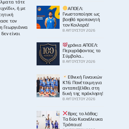
άλματα τότε
χνίδι», ή με
ΑΠΟΕΛ:
Γνωστοποίησε ως
τητική
βοηθό προπονητή
χασε τον
τον Κοιλαρά!
 η Γεωργιάννα
8 ΑΥΓΟΎΣΤΟΥ 2026
 δεν είναι
χρόνια ΑΠΟΕΛ:
Περιγράφοντας το
Σύμβολο…
8 ΑΥΓΟΎΣΤΟΥ 2026
Εθνική Γυναικών
Κ16: Πανέτοιμη για
ανταπεξέλθει στη
δική της πρόκληση!
8 ΑΥΓΟΎΣΤΟΥ 2026
Βρες το λάθος:
Τα δύο Κυανόλευκα
Τρόπαια!