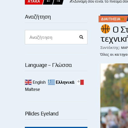
ΑΤΑΚΑ
✍️Δύναμη σου είναι το πνεύμα σο
Αναζήτηση
ΔΙΑΙΤΗΣΊΑ
Ο Σ
Search
τεχνικ
Search
for:
Συντάκτης:
ΜΆΡ
Όλες οι κατηγο
Language – Γλώσσα
English
Ελληνικά
Maltese
Pilides Eyeland