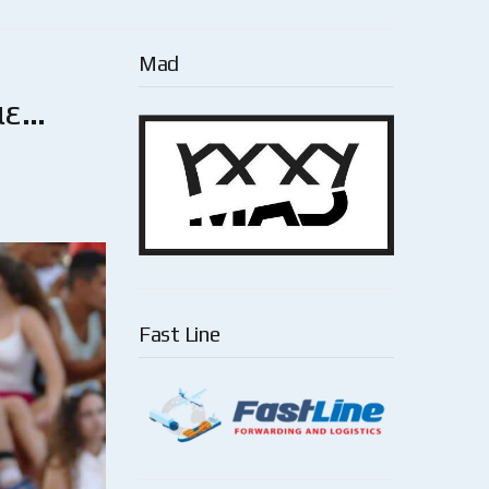
Mad
με…
Fast Line