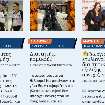
ΔΙΑΙΤΗΣΊΑ
ΔΙΑΙΤΗΣΊΑ
23 10:15
5 ΑΠΡΙΛΊΟΥ 2023 18:38
6 ΦΕΒΡΟΥΑΡΊΟ
Διαιτητής…
υτος
Γεωργι
καμικάζι!
μός!
Στυλιανο
διαιτητι
Συντάκτης:
ΜΆΡΙΟΣ ΠΟΛΥΔΏΡΟΥ
ΙΟΣ ΠΟΛΥΔΏΡΟΥ
εξέλιξης
συνεχίζον
Τέτοιους διαιτητές
ερίπου 10“
θέλουμε! Να μπαίνουν στο
ρετικές
Συντάκτης:
ΜΆΡ
γήπεδο, να σφυρίζουν ότι
ς… Από το
βλέπουν και αφού δεν
ι (ΕΝΑΔ –
Περίπου 2
υπάρχει κανείς που θα
11/2006)!
βέβαια η ίδι
τους δώσει και τα
Τσολιάς και
στην παγίδα 