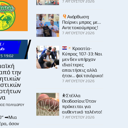
7 ΑΥΓΟΎΣΤΟΥ 2026
Ανόρθωση:
Παίρνει μπρος με…
Αντετοκούμπρος!
7 ΑΥΓΟΎΣΤΟΥ 2026
 /
Κροατία-
Υ✍
Κύπρος 107-33: Ναι
25 19:02
μεν δεν υπήρχαν
μαϊκή
ιδιαίτερες
απαιτήσεις αλλά
από την
ήταν… φοϊτσιάρικο!
κητικών
7 ΑΥΓΟΎΣΤΟΥ 2026
ιστικών
οτήτων
⛹️Στέλλα
να
Θεοδοσίου: Όταν
ΙΟΣ ΠΟΛΥΔΏΡΟΥ
πρόκειται για
αυθεντικό ταλέντο!
0“ ➡Μια
7 ΑΥΓΟΎΣΤΟΥ 2026
έρα, όσον