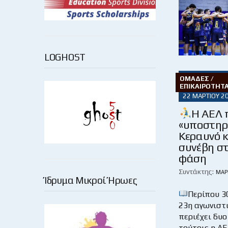
LOGHOST
ΟΜΆΔΕΣ /
ΕΠΙΚΑΙΡΌΤΗΤ
22 ΜΑΡΤΊΟΥ 2
Η ΑΕΛ 
«υποστηρ
Κεραυνό κ
συνέβη σ
φάση
Συντάκτης:
ΜΆΡ
Ίδρυμα Μικροί Ήρωες
Περίπου 3
23η αγωνιστι
περιέχει δυο
τούτοις η ΑΕ