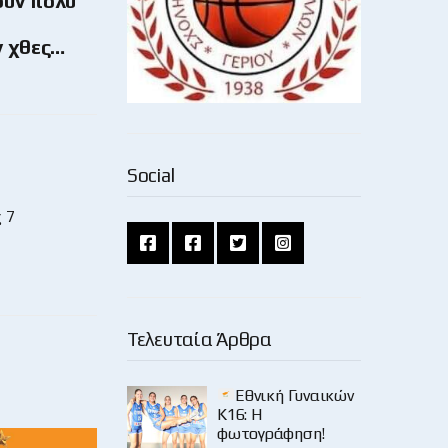
ουν πολύ
ν χθες…
Social
 7
Τελευταία Άρθρα
Εθνική Γυναικών
Κ16: Η
φωτογράφηση!