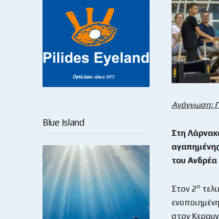
Ανάγνωση: 
Blue Island
Στη Λάρνακα
αγαπημένης 
του Ανδρέα
ο
Στον 2
τελι
ενοποιημένη
στον Κεραυν