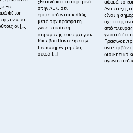
χθεσινό και το σημερινό
αφορά το κο
ει για
στην ΑΕΚ, ότι
Ανάπτυξης σ
ορά φέτος
εμπιστεύονται καθώς
είναι η σημε
της, εν ώρα
μετά την πρόσφατη
σχετικής αν
ύτοις οι […]
γνωστοποίηση
από πλευράς 
παραμονής του αρχηγού,
γνωστό ότι ο
Ιάκωβου Παντελή στην
Πρασινοκίτρι
Ενοποιημένη ομάδα,
αναλαμβάνου
σειρά […]
διοικητικό κ
αγωνιστικό 