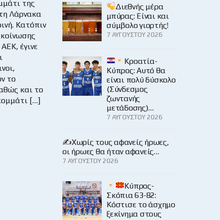
μμάτι της
Διεθνής μέρα
τη Λάρνακα
μπύρας: Είναι και
ρινή. Κατόπιν
σύμβολο γιορτής!
ακοίνωσης
7 ΑΥΓΟΎΣΤΟΥ 2026
ΑΕΚ, έγινε
ι
Κροατία-
νοι,
Κύπρος: Αυτό θα
ν το
είναι πολύ δύσκολο
(Σύνδεσμος
αθώς και το
ζωντανής
κομμάτι […]
μετάδοσης)…
7 ΑΥΓΟΎΣΤΟΥ 2026
✍️Χωρίς τους αφανείς ήρωες,
οι ήρωες θα ήταν αφανείς…
7 ΑΥΓΟΎΣΤΟΥ 2026
Κύπρος-
Σκόπια 63-82:
Κόστισε το άσχημο
ξεκίνημα στους