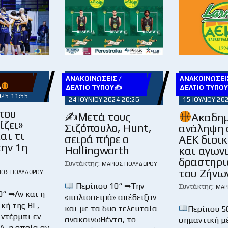
ΑΝΑΚΟΙΝΏΣΕΙΣ /
ΑΝΑΚΟΙΝΏΣΕΙΣ
Α
ΔΕΛΤΊΟ ΤΎΠΟΥ✍
ΔΕΛΤΊΟ ΤΎΠΟ
025 11:55
24 ΙΟΥΝΊΟΥ 2024 20:26
15 ΙΟΥΛΊΟΥ 20
που
✍Μετά τους
Ακαδη
ίζει»
Σιζόπουλο, Hunt,
ανάληψη 
αι τι
σειρά πήρε ο
ΑΕΚ διοι
την 1η
Hollingworth
και αγων
δραστηρι
Συντάκτης:
ΜΆΡΙΟΣ ΠΟΛΥΔΏΡΟΥ
του Ζήνω
ΙΟΣ ΠΟΛΥΔΏΡΟΥ
Περίπου 10“ ➡Την
Συντάκτης:
ΜΆΡ
0“ ➡Αν και η
«παλιοσειρά» απέδειξαν
κή της BL,
και με τα δυο τελευταία
Περίπου 5
 ντέρμπι εν
ανακοινωθέντα, το
σημαντική μ
Λ, η οποία αν