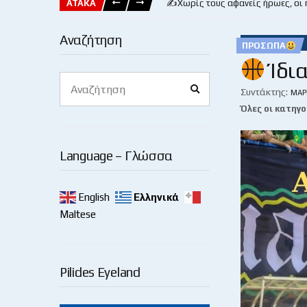
ΑΤΑΚΑ
✍️Χωρίς τους αφανείς ήρωες, οι
Αναζήτηση
ΠΡΌΣΩΠΑ
Ίδια
Search
Search
for:
Συντάκτης:
ΜΆΡ
Όλες οι κατηγο
Language – Γλώσσα
English
Ελληνικά
Maltese
Pilides Eyeland