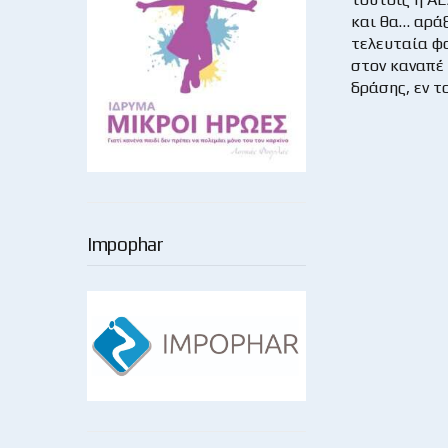
και θα… αράξ
τελευταία φ
στον καναπέ 
δράσης, εν το
Impophar