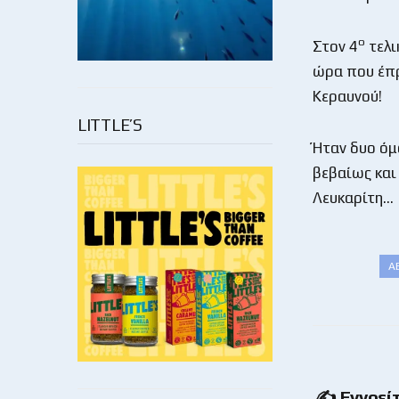
ο
Στον 4
τελι
ώρα που έπρ
Κεραυνού!
LITTLE’S
Ήταν δυο όμο
βεβαίως και
Λευκαρίτη…
Α
✍ Εννοείτ