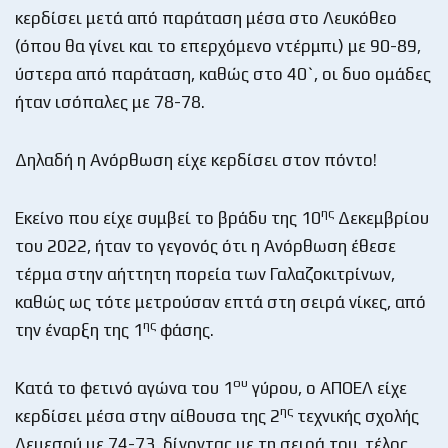
κερδίσει μετά από παράταση μέσα στο Λευκόθεο
(όπου θα γίνει και το επερχόμενο ντέρμπι) με 90-89,
ύστερα από παράταση, καθώς στο 40`, οι δυο ομάδες
ήταν ισόπαλες με 78-78.
Δηλαδή η Ανόρθωση είχε κερδίσει στον πόντο!
ης
Εκείνο που είχε συμβεί το βράδυ της 10
Δεκεμβρίου
του 2022, ήταν το γεγονός ότι η Ανόρθωση έθεσε
τέρμα στην αήττητη πορεία των Γαλαζοκιτρίνων,
καθώς ως τότε μετρούσαν επτά στη σειρά νίκες, από
ης
την έναρξη της 1
φάσης.
ου
Κατά το φετινό αγώνα του 1
γύρου, ο ΑΠΟΕΛ είχε
ης
κερδίσει μέσα στην αίθουσα της 2
τεχνικής σχολής
Λεμεσού με 74-73, δίνοντας με τη σειρά του, τέλος