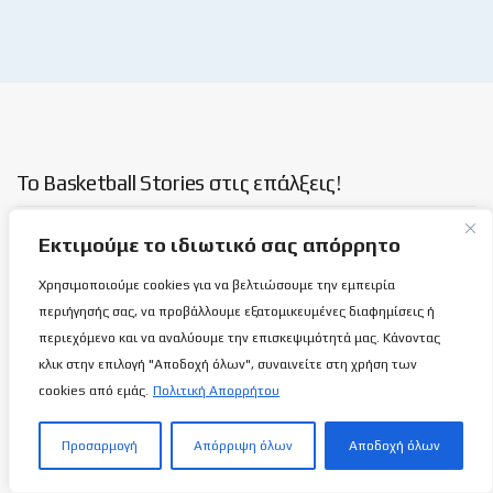
Το Basketball Stories στις επάλξεις!
Εκτιμούμε το ιδιωτικό σας απόρρητο
Μια νέα ιστοσελίδα εμφανίζεται σήμερα μπροστά στις οθόνες
σας, η basketballstoriescy.com.
Χρησιμοποιούμε cookies για να βελτιώσουμε την εμπειρία
περιήγησής σας, να προβάλλουμε εξατομικευμένες διαφημίσεις ή
Κανένα μα κανένα κείμενο σε αυτήν την ιστοσελίδα, δεν
περιεχόμενο και να αναλύουμε την επισκεψιμότητά μας. Κάνοντας
θα είναι
ανώνυμο!
κλικ στην επιλογή "Αποδοχή όλων", συναινείτε στη χρήση των
cookies από εμάς.
Πολιτική Απορρήτου
καλαθόσφαιρα | ιστορία | πνεύμα | πολιτεία
Προσαρμογή
Απόρριψη όλων
Αποδοχή όλων
Τελευταία άρθρα