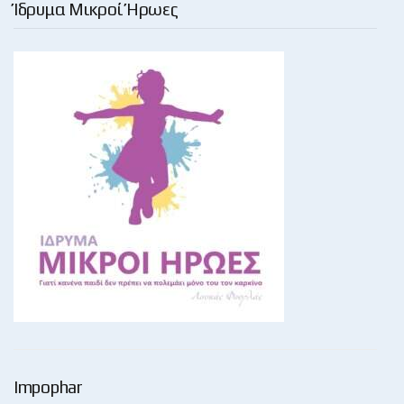
Ίδρυμα Μικροί Ήρωες
Impophar