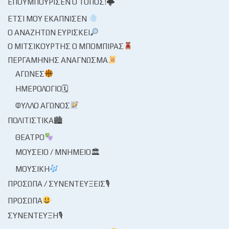
ΕΠΟΥΜΠΟΎΡΙΣΕΝ Ο ΤΌΠΟΣ!🌩
ΈΤΣΙ ΜΟΥ ΕΚΆΠΝΙΣΕΝ
Ο ΑΝΑΖΗΤΏΝ ΕΥΡΊΣΚΕΙ
Ο ΜΙΤΣΙΚΟΥΡΤΉΣ Ο ΜΠΌΜΠΙΡΑΣ
ΠΕΡΓΑΜΗΝΉΣ ΑΝΆΓΝΩΣΜΑ
ΑΓΏΝΕΣ
ΗΜΕΡΟΛΌΓΙΟ🗓
ΦΎΛΛΟ ΑΓΏΝΟΣ
ΠΟΛΙΤΙΣΤΙΚΆ🏙
ΘΈΑΤΡΟ
ΜΟΥΣΕΊΟ / ΜΝΗΜΕΊΟ🏛
ΜΟΥΣΙΚΉ
ΠΡΌΣΩΠΑ / ΣΥΝΕΝΤΕΎΞΕΙΣ🎙
ΠΡΌΣΩΠΑ
ΣΥΝΈΝΤΕΥΞΗ🎙