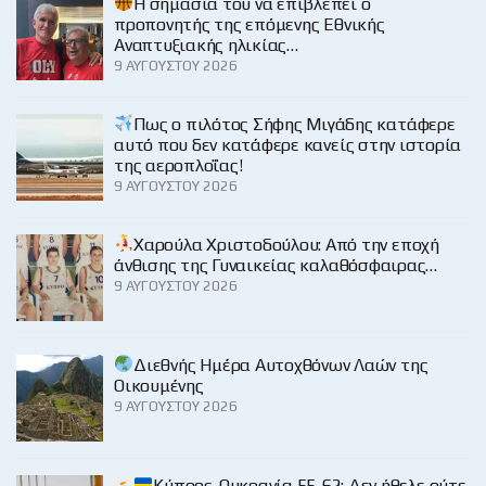
H σημασία του να επιβλέπει ο
προπονητής της επόμενης Εθνικής
Αναπτυξιακής ηλικίας…
9 ΑΥΓΟΎΣΤΟΥ 2026
Πως ο πιλότος Σήφης Μιγάδης κατάφερε
αυτό που δεν κατάφερε κανείς στην ιστορία
της αεροπλοΐας!
9 ΑΥΓΟΎΣΤΟΥ 2026
Χαρούλα Χριστοδούλου: Από την εποχή
άνθισης της Γυναικείας καλαθόσφαιρας…
9 ΑΥΓΟΎΣΤΟΥ 2026
Διεθνής Ημέρα Αυτοχθόνων Λαών της
Οικουμένης
9 ΑΥΓΟΎΣΤΟΥ 2026
Κύπρος-Ουκρανία 55-62: Δεν ήθελε ούτε