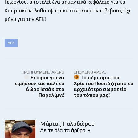
Γεωργίου, αποτελεί ένα σημαντικό κεφάλαιο για το
Κυπριακό καλαθοσφαιρικό στερέωμα και βέβαια, όχι
μόνο για την ΑΕΚ!
ΑΕΚ
ΠΡΟΗΓΟΎΜΕΝΟ ΆΡΘΡΟ
ΕΠΌΜΕΝΟ ΆΡΘΡΟ
Έτοιμοι για να
Το πέρασμα του
τιμήσουν και πάλι το
Χρίστου Πουπάζη από το
Δώρο Ισαάκ στο
αρχαιότερο σωματείο
Παραλίμνι!
του τόπου μας!
Μάριος Πολυδώρου
Δείτε όλα τα άρθρα