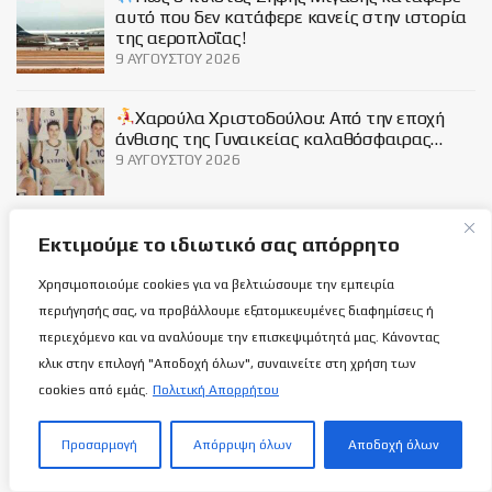
αυτό που δεν κατάφερε κανείς στην ιστορία
της αεροπλοΐας!
9 ΑΥΓΟΎΣΤΟΥ 2026
Χαρούλα Χριστοδούλου: Από την εποχή
άνθισης της Γυναικείας καλαθόσφαιρας…
9 ΑΥΓΟΎΣΤΟΥ 2026
Social
Εκτιμούμε το ιδιωτικό σας απόρρητο
Χρησιμοποιούμε cookies για να βελτιώσουμε την εμπειρία
περιήγησής σας, να προβάλλουμε εξατομικευμένες διαφημίσεις ή
περιεχόμενο και να αναλύουμε την επισκεψιμότητά μας. Κάνοντας
κλικ στην επιλογή "Αποδοχή όλων", συναινείτε στη χρήση των
Σχετικά με εμάς
cookies από εμάς.
Πολιτική Απορρήτου
Προσαρμογή
Απόρριψη όλων
Αποδοχή όλων
ΌΡΟΙ ΧΡΉΣΗΣ
ΠΟΛΙΤΙΚΉ ΑΠΟΡΡΉΤΟΥ