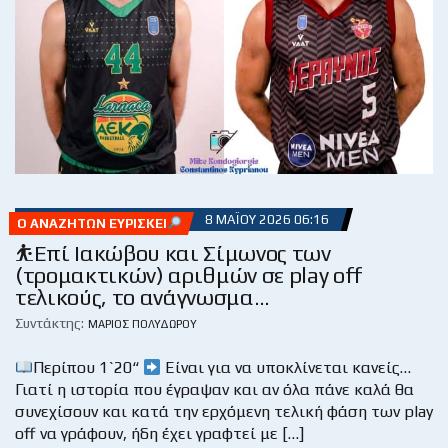
8 ΜΑΪ́ΟΥ 2026 06:16
Ο ΑΝΑΖΗΤΏΝ ΕΥΡΊΣΚΕΙ
⛹️Επί Ιακώβου και Σίμωνος των
(τρομακτικών) αριθμών σε play off
τελικούς, το ανάγνωσμα…
Συντάκτης:
ΜΆΡΙΟΣ ΠΟΛΥΔΏΡΟΥ
Περίπου 1`20“
Είναι για να υποκλίνεται κανείς…
Γιατί η ιστορία που έγραψαν και αν όλα πάνε καλά θα
συνεχίσουν και κατά την ερχόμενη τελική φάση των play
off να γράφουν, ήδη έχει γραφτεί με […]