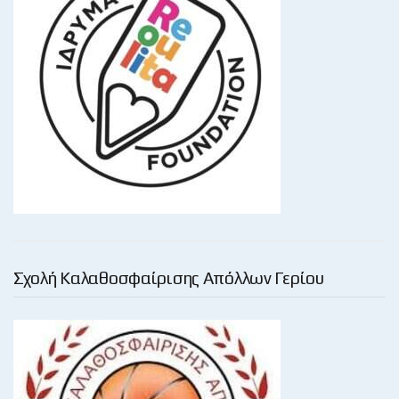
Σχολή Καλαθοσφαίρισης Απόλλων Γερίου