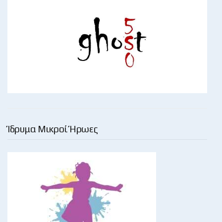
Ίδρυμα Μικροί Ήρωες